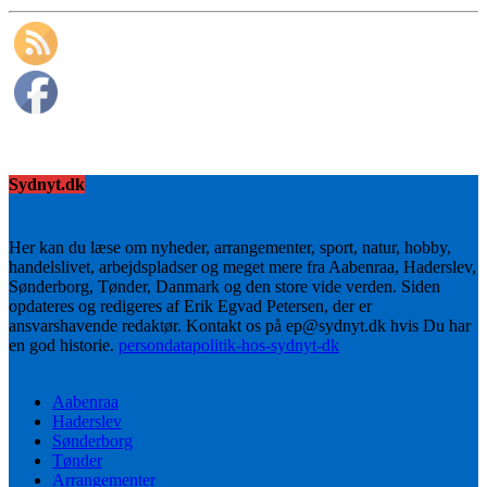
Sydnyt.dk
Her kan du læse om nyheder, arrangementer, sport, natur, hobby,
handelslivet, arbejdspladser og meget mere fra Aabenraa, Haderslev,
Sønderborg, Tønder, Danmark og den store vide verden. Siden
opdateres og redigeres af Erik Egvad Petersen, der er
ansvarshavende redaktør. Kontakt os på ep@sydnyt.dk hvis Du har
en god historie.
persondatapolitik-hos-sydnyt-dk
Aabenraa
Haderslev
Sønderborg
Tønder
Arrangementer