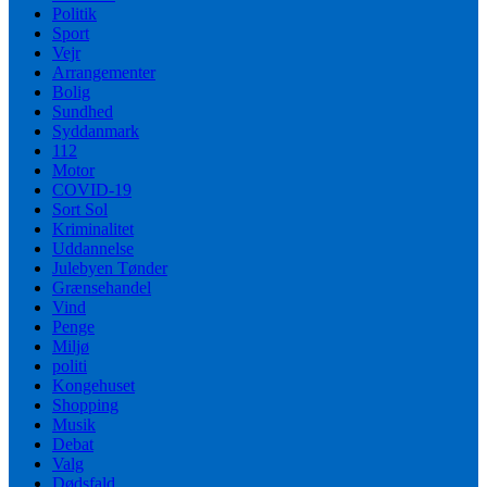
Politik
Sport
Vejr
Arrangementer
Bolig
Sundhed
Syddanmark
112
Motor
COVID-19
Sort Sol
Kriminalitet
Uddannelse
Julebyen Tønder
Grænsehandel
Vind
Penge
Miljø
politi
Kongehuset
Shopping
Musik
Debat
Valg
Dødsfald