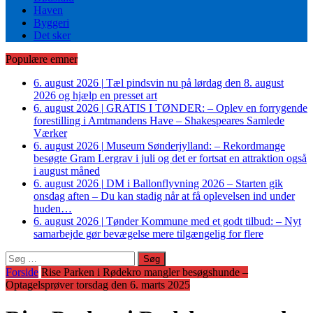
Haven
Byggeri
Det sker
Populære emner
6. august 2026
|
Tæl pindsvin nu på lørdag den 8. august
2026 og hjælp en presset art
6. august 2026
|
GRATIS I TØNDER: – Oplev en forrygende
forestilling i Amtmandens Have – Shakespeares Samlede
Værker
6. august 2026
|
Museum Sønderjylland: – Rekordmange
besøgte Gram Lergrav i juli og det er fortsat en attraktion også
i august måned
6. august 2026
|
DM i Ballonflyvning 2026 – Starten gik
onsdag aften – Du kan stadig når at få oplevelsen ind under
huden…
6. august 2026
|
Tønder Kommune med et godt tilbud: – Nyt
samarbejde gør bevægelse mere tilgængelig for flere
Søg
efter:
Forside
Rise Parken i Rødekro mangler besøgshunde –
Optagelsprøver torsdag den 6. marts 2025