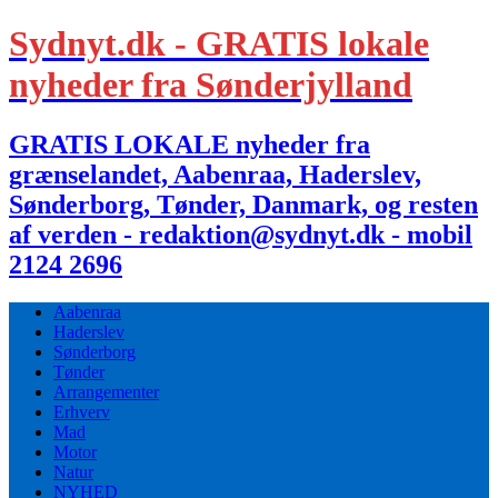
Sydnyt.dk - GRATIS lokale
nyheder fra Sønderjylland
GRATIS LOKALE nyheder fra
grænselandet, Aabenraa, Haderslev,
Sønderborg, Tønder, Danmark, og resten
af verden - redaktion@sydnyt.dk - mobil
2124 2696
Aabenraa
Haderslev
Sønderborg
Tønder
Arrangementer
Erhverv
Mad
Motor
Natur
NYHED