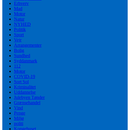
Erhverv
Mad
Motor
Natur
NYHED
Politik
Sport
Vejr
Arrangementer
Bolig
Sundhed
Syddanmark
112
Motor
COVID-19
Sort Sol
Kriminalitet
Uddannelse
Julebyen Tønder
Grænsehandel
Vind
Penge
Miljø
politi
Kongehuset