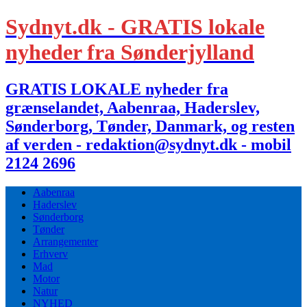
Sydnyt.dk - GRATIS lokale
nyheder fra Sønderjylland
GRATIS LOKALE nyheder fra
grænselandet, Aabenraa, Haderslev,
Sønderborg, Tønder, Danmark, og resten
af verden - redaktion@sydnyt.dk - mobil
2124 2696
Aabenraa
Haderslev
Sønderborg
Tønder
Arrangementer
Erhverv
Mad
Motor
Natur
NYHED