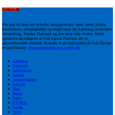
Sydnyt.dk
Her kan du læse om nyheder, arrangementer, sport, natur, hobby,
handelslivet, arbejdspladser og meget mere fra Aabenraa, Haderslev,
Sønderborg, Tønder, Danmark og den store vide verden. Siden
opdateres og redigeres af Erik Egvad Petersen, der er
ansvarshavende redaktør. Kontakt os på ep@sydnyt.dk hvis Du har
en god historie.
persondatapolitik-hos-sydnyt-dk
Aabenraa
Haderslev
Sønderborg
Tønder
Arrangementer
Erhverv
Mad
Motor
Natur
NYHED
Politik
Sport