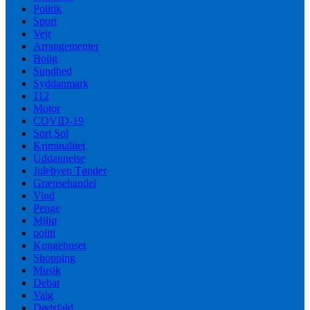
Politik
Sport
Vejr
Arrangementer
Bolig
Sundhed
Syddanmark
112
Motor
COVID-19
Sort Sol
Kriminalitet
Uddannelse
Julebyen Tønder
Grænsehandel
Vind
Penge
Miljø
politi
Kongehuset
Shopping
Musik
Debat
Valg
Dødsfald