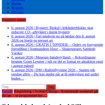
Haven
Byggeri
Det sker
Populære emner
6. august 2026
|
Byggeri: Biokul i letklinkerblokke skal
reducere CO₂-aftrykket i dansk byggeri
6. august 2026
|
Tæl pindsvin nu på lørdag den 8. august
2026 og hjælp en presset art
6. august 2026
|
GRATIS I TØNDER: – Oplev en forrygende
forestilling i Amtmandens Have – Shakespeares Samlede
Værker
6. august 2026
|
Museum Sønderjylland: – Rekordmange
besøgte Gram Lergrav i juli og det er fortsat en attraktion også
i august måned
6. august 2026
|
DM i Ballonflyvning 2026 – Starten gik
onsdag aften – Du kan stadig når at få oplevelsen ind under
huden…
Søg
efter:
Forside
Ringridning i Avnbøl/Ullerup – Kommende weekend går
det løs – se programmet her….