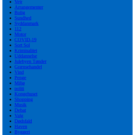
Vejr
Arrangementer
Bolig
Sundhed
Syddanmark
112
Motor
COVID-19
Sort Sol
Kriminalitet
Uddannelse
Julebyen Tønder
Grænsehandel
Vind
Penge
Miljø
politi
Kongehuset
Shopping
Musik
Debat
Valg
Dødsfald
Haven
Byggeri