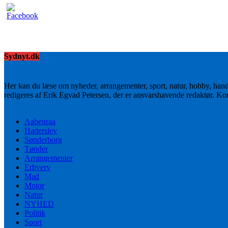
Sydnyt.dk
Her kan du læse om nyheder, arrangementer, sport, natur, hobby, han
redigeres af Erik Egvad Petersen, der er ansvarshavende redaktør. K
Aabenraa
Haderslev
Sønderborg
Tønder
Arrangementer
Erhverv
Mad
Motor
Natur
NYHED
Politik
Sport