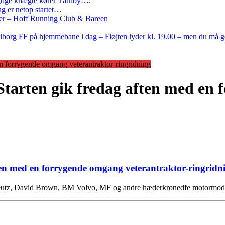
Rigtige knægte kører Tårnby….
g er netop startet…
nder – Hoff Running Club & Bareen
iborg FF på hjemmebane i dag – Fløjten lyder kl. 19.00 – men du må 
en forrygende omgang veterantraktor-ringridning
 Starten gik fredag aften med en
ften med en forrygende omgang veterantraktor-ringridn
 Deutz, David Brown, BM Volvo, MF og andre hæderkronedfe motormodelle