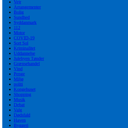
Vejr
Arrangementer
Bolig
Sundhed
Syddanmark
112
Motor
COVID-19
Sort Sol
Kriminalitet
Uddannelse
Julebyen Tønder
Grænsehandel
Vind
Penge
Miljø
politi
Kongehuset
Shopping
Musik
Debat
Valg
Dødsfald
Haven
Byggeri