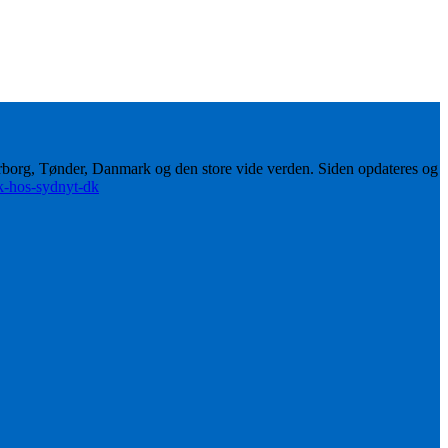
erborg, Tønder, Danmark og den store vide verden. Siden opdateres og
ik-hos-sydnyt-dk