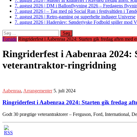
7. august 2026
|
Masser af knallerter i Ravsted fredag aften: 
7. august 2026
|
DM i Ballonflyvning 2026 – Fredagens flyvnin
7. august 2026
|
– Tag med på Social Run i festivaltiden i Tø
7. august 2026
|
Retro-gaming og superhelte indtager Universe
7. august 2026
|
Haderslev: Sønderjyske Fodbold spiller mod V
Søg
efter:
Forside
Ringriderfest i Aabenraa 2024: Starten gik fredag aften med 
Ringriderfest i Aabenraa 2024:
veterantraktor-ringridning
Aabenraa
,
Arrangementer
5. juli 2024
Ringriderfest i Aabenraa 2024: Starten gik fredag a
Godt 30 prægtige veterantraktorer – Ferguson, Ford, International,