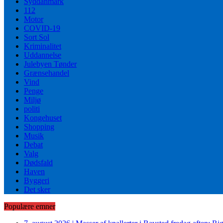
Syddanmark
112
Motor
COVID-19
Sort Sol
Kriminalitet
Uddannelse
Julebyen Tønder
Grænsehandel
Vind
Penge
Miljø
politi
Kongehuset
Shopping
Musik
Debat
Valg
Dødsfald
Haven
Byggeri
Det sker
Populære emner