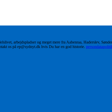
delslivet, arbejdspladser og meget mere fra Aabenraa, Haderslev, Sønd
ontakt os på ep@sydnyt.dk hvis Du har en god historie.
persondatapolit