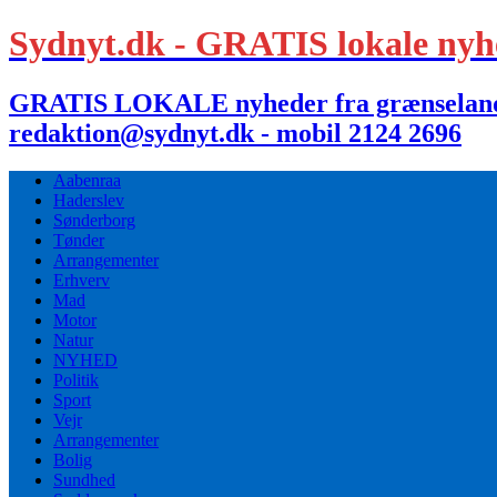
Sydnyt.dk - GRATIS lokale nyh
GRATIS LOKALE nyheder fra grænselandet,
redaktion@sydnyt.dk - mobil 2124 2696
Aabenraa
Haderslev
Sønderborg
Tønder
Arrangementer
Erhverv
Mad
Motor
Natur
NYHED
Politik
Sport
Vejr
Arrangementer
Bolig
Sundhed