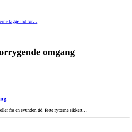
gerne kigge ind før…
 forrygende omgang
ing
r fra en svunden tid, førte rytterne sikkert…