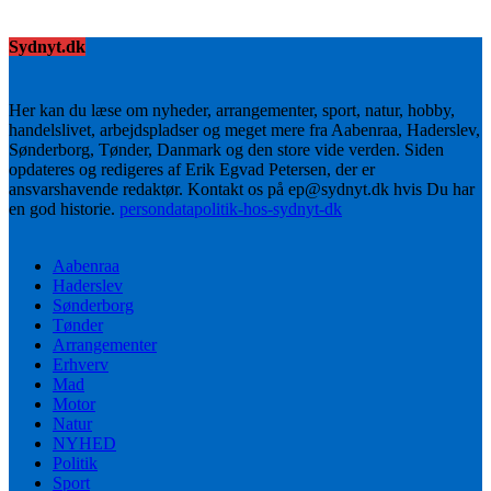
Sydnyt.dk
Her kan du læse om nyheder, arrangementer, sport, natur, hobby,
handelslivet, arbejdspladser og meget mere fra Aabenraa, Haderslev,
Sønderborg, Tønder, Danmark og den store vide verden. Siden
opdateres og redigeres af Erik Egvad Petersen, der er
ansvarshavende redaktør. Kontakt os på ep@sydnyt.dk hvis Du har
en god historie.
persondatapolitik-hos-sydnyt-dk
Aabenraa
Haderslev
Sønderborg
Tønder
Arrangementer
Erhverv
Mad
Motor
Natur
NYHED
Politik
Sport