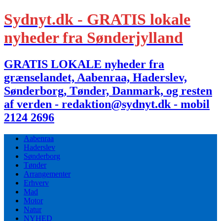
Sydnyt.dk - GRATIS lokale
nyheder fra Sønderjylland
GRATIS LOKALE nyheder fra
grænselandet, Aabenraa, Haderslev,
Sønderborg, Tønder, Danmark, og resten
af verden - redaktion@sydnyt.dk - mobil
2124 2696
Aabenraa
Haderslev
Sønderborg
Tønder
Arrangementer
Erhverv
Mad
Motor
Natur
NYHED