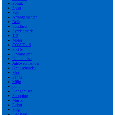
Politik
Sport
Vejr
Arrangementer
Bolig
Sundhed
Syddanmark
112
Motor
COVID-19
Sort Sol
Kriminalitet
Uddannelse
Julebyen Tønder
Grænsehandel
Vind
Penge
Miljø
politi
Kongehuset
Shopping
Musik
Debat
Valg
Dødsfald