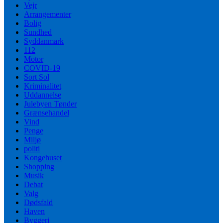
Vejr
Arrangementer
Bolig
Sundhed
Syddanmark
112
Motor
COVID-19
Sort Sol
Kriminalitet
Uddannelse
Julebyen Tønder
Grænsehandel
Vind
Penge
Miljø
politi
Kongehuset
Shopping
Musik
Debat
Valg
Dødsfald
Haven
Byggeri