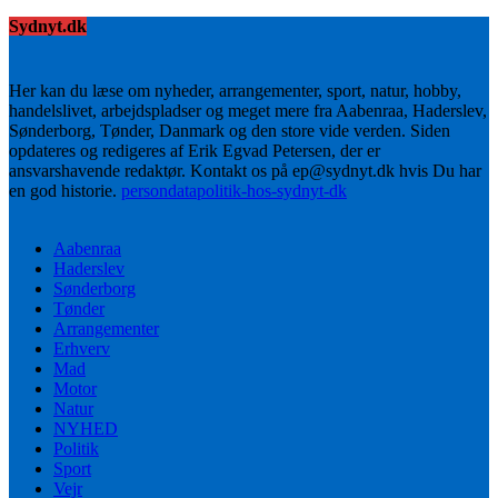
Sydnyt.dk
Her kan du læse om nyheder, arrangementer, sport, natur, hobby,
handelslivet, arbejdspladser og meget mere fra Aabenraa, Haderslev,
Sønderborg, Tønder, Danmark og den store vide verden. Siden
opdateres og redigeres af Erik Egvad Petersen, der er
ansvarshavende redaktør. Kontakt os på ep@sydnyt.dk hvis Du har
en god historie.
persondatapolitik-hos-sydnyt-dk
Aabenraa
Haderslev
Sønderborg
Tønder
Arrangementer
Erhverv
Mad
Motor
Natur
NYHED
Politik
Sport
Vejr