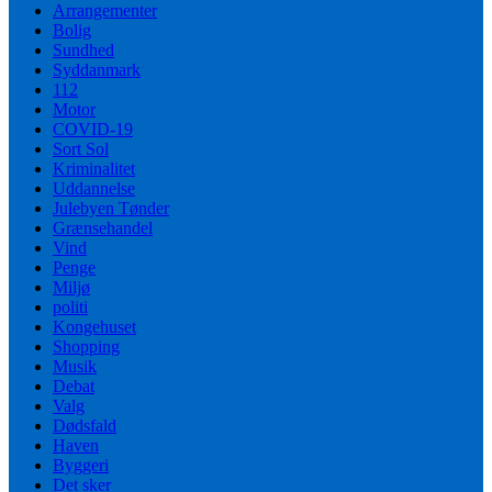
Arrangementer
Bolig
Sundhed
Syddanmark
112
Motor
COVID-19
Sort Sol
Kriminalitet
Uddannelse
Julebyen Tønder
Grænsehandel
Vind
Penge
Miljø
politi
Kongehuset
Shopping
Musik
Debat
Valg
Dødsfald
Haven
Byggeri
Det sker