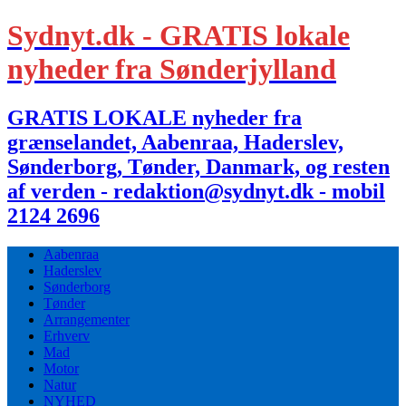
Sydnyt.dk - GRATIS lokale
nyheder fra Sønderjylland
GRATIS LOKALE nyheder fra
grænselandet, Aabenraa, Haderslev,
Sønderborg, Tønder, Danmark, og resten
af verden - redaktion@sydnyt.dk - mobil
2124 2696
Aabenraa
Haderslev
Sønderborg
Tønder
Arrangementer
Erhverv
Mad
Motor
Natur
NYHED