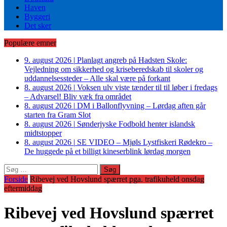
Haven
Byggeri
Det sker
Populære emner
9. august 2026
|
Planlagt angreb på Hadsten Skole:
Vejledning om sikkerhed og kriseberedskab til skoler og
uddannelsessteder – Alle skal være på forkant
8. august 2026
|
Voksen ulv viste tænder til til løber i fredags
– Advarsel! Bliv væk fra området
8. august 2026
|
DM i Ballonflyvning – Lørdag aften går
starten fra Gram Slot
8. august 2026
|
Sønderjyske Fodbold henter islandsk
midtstopper
8. august 2026
|
SE VIDEO – Mjøls Lystfiskeri Rødekro –
De huggede på et billigt kineserblink lørdag morgen
Søg
efter:
Forside
Ribevej ved Hovslund spærret pga. trafikuheld onsdag
eftermiddag
Ribevej ved Hovslund spærret