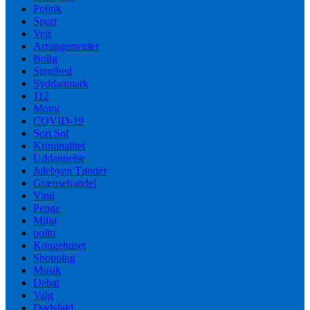
Politik
Sport
Vejr
Arrangementer
Bolig
Sundhed
Syddanmark
112
Motor
COVID-19
Sort Sol
Kriminalitet
Uddannelse
Julebyen Tønder
Grænsehandel
Vind
Penge
Miljø
politi
Kongehuset
Shopping
Musik
Debat
Valg
Dødsfald