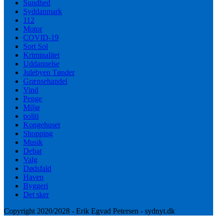
Sundhed
Syddanmark
112
Motor
COVID-19
Sort Sol
Kriminalitet
Uddannelse
Julebyen Tønder
Grænsehandel
Vind
Penge
Miljø
politi
Kongehuset
Shopping
Musik
Debat
Valg
Dødsfald
Haven
Byggeri
Det sker
Copyright 2020/2028 - Erik Egvad Petersen - sydnyt.dk