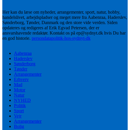
Her kan du læse om nyheder, arrangementer, sport, natur, hobby,
handelslivet, arbejdspladser og meget mere fra Aabenraa, Haderslev,
Sønderborg, Tønder, Danmark og den store vide verden. Siden
opdateres og redigeres af Erik Egvad Petersen, der er
ansvarshavende redaktør. Kontakt os på ep@sydnyt.dk hvis Du har
en god historie.
persondatapolitik-hos-sydnyt-dk
Aabenraa
Haderslev
Sønderborg
Tønder
Arrangementer
Erhverv
Mad
Motor
Natur
NYHED
Politik
Sport
Vejr
Arrangementer
Bolig