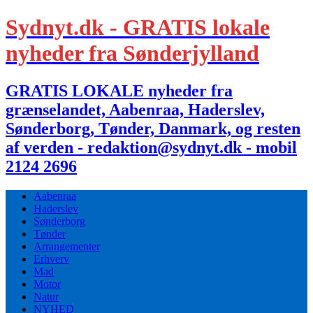
Sydnyt.dk - GRATIS lokale
nyheder fra Sønderjylland
GRATIS LOKALE nyheder fra
grænselandet, Aabenraa, Haderslev,
Sønderborg, Tønder, Danmark, og resten
af verden - redaktion@sydnyt.dk - mobil
2124 2696
Aabenraa
Haderslev
Sønderborg
Tønder
Arrangementer
Erhverv
Mad
Motor
Natur
NYHED