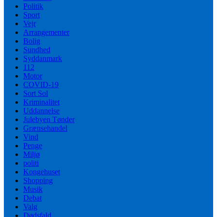
Politik
Sport
Vejr
Arrangementer
Bolig
Sundhed
Syddanmark
112
Motor
COVID-19
Sort Sol
Kriminalitet
Uddannelse
Julebyen Tønder
Grænsehandel
Vind
Penge
Miljø
politi
Kongehuset
Shopping
Musik
Debat
Valg
Dødsfald