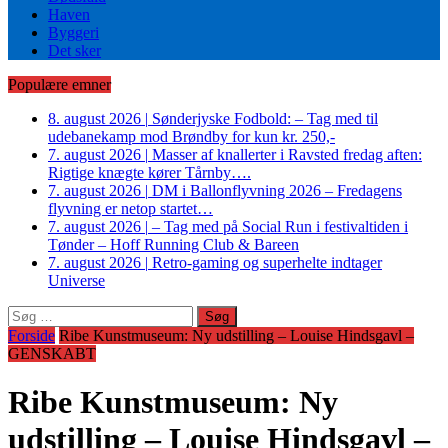
Haven
Byggeri
Det sker
Populære emner
8. august 2026
|
Sønderjyske Fodbold: – Tag med til
udebanekamp mod Brøndby for kun kr. 250,-
7. august 2026
|
Masser af knallerter i Ravsted fredag aften:
Rigtige knægte kører Tårnby….
7. august 2026
|
DM i Ballonflyvning 2026 – Fredagens
flyvning er netop startet…
7. august 2026
|
– Tag med på Social Run i festivaltiden i
Tønder – Hoff Running Club & Bareen
7. august 2026
|
Retro-gaming og superhelte indtager
Universe
Søg
efter:
Forside
Ribe Kunstmuseum: Ny udstilling – Louise Hindsgavl –
GENSKABT
Ribe Kunstmuseum: Ny
udstilling – Louise Hindsgavl –