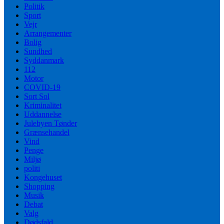
Politik
Sport
Vejr
Arrangementer
Bolig
Sundhed
Syddanmark
112
Motor
COVID-19
Sort Sol
Kriminalitet
Uddannelse
Julebyen Tønder
Grænsehandel
Vind
Penge
Miljø
politi
Kongehuset
Shopping
Musik
Debat
Valg
Dødsfald