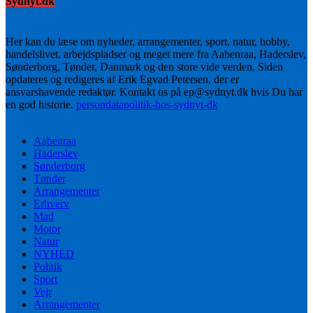
Sydnyt.dk
Her kan du læse om nyheder, arrangementer, sport, natur, hobby,
handelslivet, arbejdspladser og meget mere fra Aabenraa, Haderslev,
Sønderborg, Tønder, Danmark og den store vide verden. Siden
opdateres og redigeres af Erik Egvad Petersen, der er
ansvarshavende redaktør. Kontakt os på ep@sydnyt.dk hvis Du har
en god historie.
persondatapolitik-hos-sydnyt-dk
Aabenraa
Haderslev
Sønderborg
Tønder
Arrangementer
Erhverv
Mad
Motor
Natur
NYHED
Politik
Sport
Vejr
Arrangementer