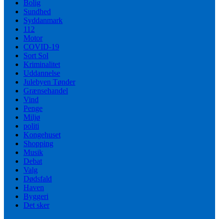
Bolig
Sundhed
Syddanmark
112
Motor
COVID-19
Sort Sol
Kriminalitet
Uddannelse
Julebyen Tønder
Grænsehandel
Vind
Penge
Miljø
politi
Kongehuset
Shopping
Musik
Debat
Valg
Dødsfald
Haven
Byggeri
Det sker