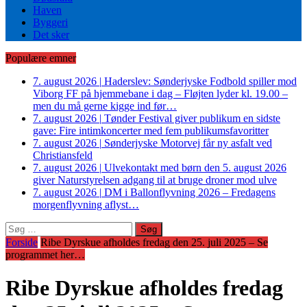
Haven
Byggeri
Det sker
Populære emner
7. august 2026
|
Haderslev: Sønderjyske Fodbold spiller mod
Viborg FF på hjemmebane i dag – Fløjten lyder kl. 19.00 –
men du må gerne kigge ind før…
7. august 2026
|
Tønder Festival giver publikum en sidste
gave: Fire intimkoncerter med fem publikumsfavoritter
7. august 2026
|
Sønderjyske Motorvej får ny asfalt ved
Christiansfeld
7. august 2026
|
Ulvekontakt med børn den 5. august 2026
giver Naturstyrelsen adgang til at bruge droner mod ulve
7. august 2026
|
DM i Ballonflyvning 2026 – Fredagens
morgenflyvning aflyst…
Søg
efter:
Forside
Ribe Dyrskue afholdes fredag den 25. juli 2025 – Se
programmet her…
Ribe Dyrskue afholdes fredag