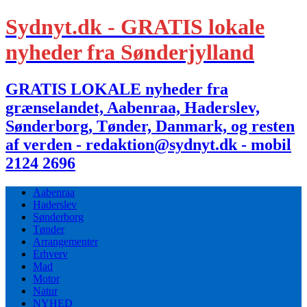
Sydnyt.dk - GRATIS lokale
nyheder fra Sønderjylland
GRATIS LOKALE nyheder fra
grænselandet, Aabenraa, Haderslev,
Sønderborg, Tønder, Danmark, og resten
af verden - redaktion@sydnyt.dk - mobil
2124 2696
Aabenraa
Haderslev
Sønderborg
Tønder
Arrangementer
Erhverv
Mad
Motor
Natur
NYHED