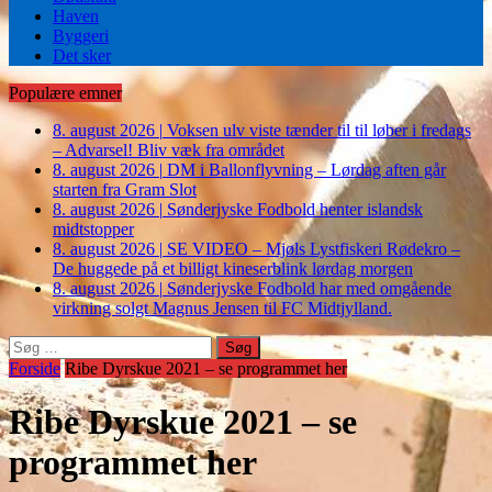
Haven
Byggeri
Det sker
Populære emner
8. august 2026
|
Voksen ulv viste tænder til til løber i fredags
– Advarsel! Bliv væk fra området
8. august 2026
|
DM i Ballonflyvning – Lørdag aften går
starten fra Gram Slot
8. august 2026
|
Sønderjyske Fodbold henter islandsk
midtstopper
8. august 2026
|
SE VIDEO – Mjøls Lystfiskeri Rødekro –
De huggede på et billigt kineserblink lørdag morgen
8. august 2026
|
Sønderjyske Fodbold har med omgående
virkning solgt Magnus Jensen til FC Midtjylland.
Søg
efter:
Forside
Ribe Dyrskue 2021 – se programmet her
Ribe Dyrskue 2021 – se
programmet her