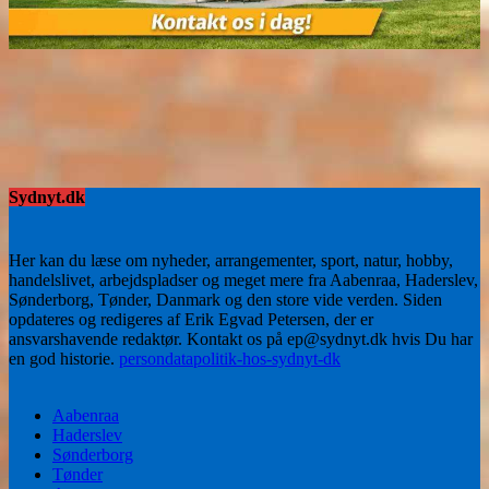
Sydnyt.dk
Her kan du læse om nyheder, arrangementer, sport, natur, hobby,
handelslivet, arbejdspladser og meget mere fra Aabenraa, Haderslev,
Sønderborg, Tønder, Danmark og den store vide verden. Siden
opdateres og redigeres af Erik Egvad Petersen, der er
ansvarshavende redaktør. Kontakt os på ep@sydnyt.dk hvis Du har
en god historie.
persondatapolitik-hos-sydnyt-dk
Aabenraa
Haderslev
Sønderborg
Tønder