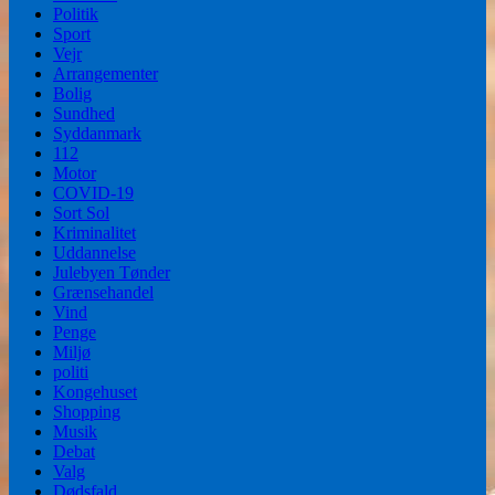
Politik
Sport
Vejr
Arrangementer
Bolig
Sundhed
Syddanmark
112
Motor
COVID-19
Sort Sol
Kriminalitet
Uddannelse
Julebyen Tønder
Grænsehandel
Vind
Penge
Miljø
politi
Kongehuset
Shopping
Musik
Debat
Valg
Dødsfald