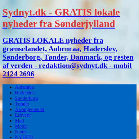
Sydnyt.dk - GRATIS lokale
nyheder fra Sønderjylland
GRATIS LOKALE nyheder fra
grænselandet, Aabenraa, Haderslev,
Sønderborg, Tønder, Danmark, og resten
af verden - redaktion@sydnyt.dk - mobil
2124 2696
Aabenraa
Haderslev
Sønderborg
Tønder
Arrangementer
Erhverv
Mad
Motor
Natur
NYHED