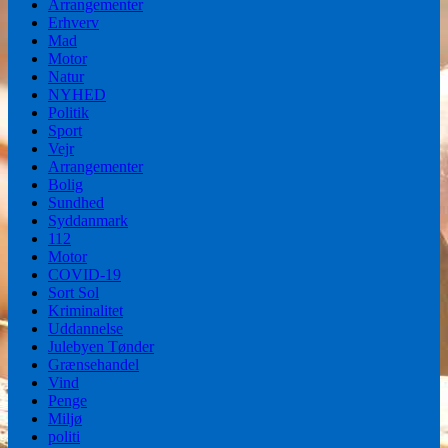
Arrangementer
Erhverv
Mad
Motor
Natur
NYHED
Politik
Sport
Vejr
Arrangementer
Bolig
Sundhed
Syddanmark
112
Motor
COVID-19
Sort Sol
Kriminalitet
Uddannelse
Julebyen Tønder
Grænsehandel
Vind
Penge
Miljø
politi