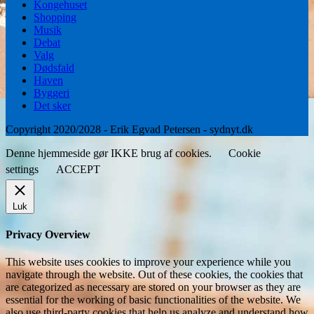
Kongehuset
Shopping
Musik
Debat
Valg
Dødsfald
Haven
Byggeri
Det sker
Copyright 2020/2028 - Erik Egvad Petersen - sydnyt.dk
Denne hjemmeside gør IKKE brug af cookies.
Cookie
settings
ACCEPT
Luk
Privacy Overview
This website uses cookies to improve your experience while you
navigate through the website. Out of these cookies, the cookies that
are categorized as necessary are stored on your browser as they are
essential for the working of basic functionalities of the website. We
also use third-party cookies that help us analyze and understand how