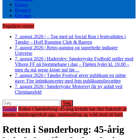
Haven
Byggeri
Det sker
Populære emner
7. august 2026
|
– Tag med på Social Run i festivaltiden i
Tønder – Hoff Running Club & Bareen
7. august 2026
|
Retro-gaming og superhelte indtager
Universe
7. august 2026
|
Haderslev: Sønderjyske Fodbold spiller mod
Viborg FF på hjemmebane i dag – Fløjten lyder kl. 19.00 –
men du må gerne kigge ind før…
7. august 2026
|
Tønder Festival giver publikum en sidste
gave: Fire intimkoncerter med fem publikumsfavoritter
7. august 2026
|
Sønderjyske Motorvej får ny asfalt ved
Christiansfeld
Søg
efter:
Forside
Retten i Sønderborg: 45-årig kvinde har fået frakendt sit
danske statsborgerskab pga. mishandling og vold mod sit barn
Retten i Sønderborg: 45-årig