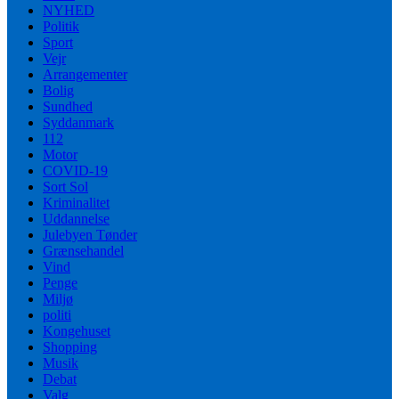
NYHED
Politik
Sport
Vejr
Arrangementer
Bolig
Sundhed
Syddanmark
112
Motor
COVID-19
Sort Sol
Kriminalitet
Uddannelse
Julebyen Tønder
Grænsehandel
Vind
Penge
Miljø
politi
Kongehuset
Shopping
Musik
Debat
Valg