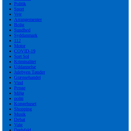
Politik
Sport
Vejr
Arrangementer
Bolig
Sundhed
Syddanmark
112
Motor
COVID-19
Sort Sol
Kriminalitet
Uddannelse
Julebyen Tønder
Grænsehandel
Vind
Penge
Miljø
politi
Kongehuset
Shopping
Musik
Debat
Valg
Dødsfald