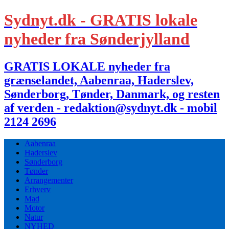
Sydnyt.dk - GRATIS lokale
nyheder fra Sønderjylland
GRATIS LOKALE nyheder fra
grænselandet, Aabenraa, Haderslev,
Sønderborg, Tønder, Danmark, og resten
af verden - redaktion@sydnyt.dk - mobil
2124 2696
Aabenraa
Haderslev
Sønderborg
Tønder
Arrangementer
Erhverv
Mad
Motor
Natur
NYHED