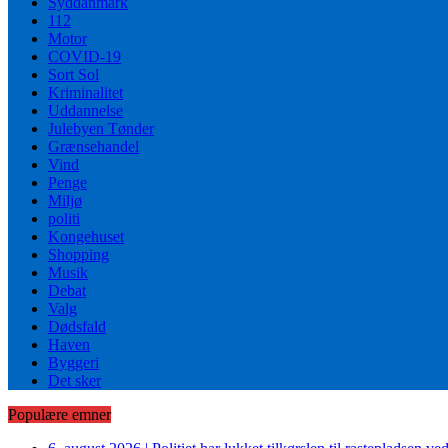
Syddanmark
112
Motor
COVID-19
Sort Sol
Kriminalitet
Uddannelse
Julebyen Tønder
Grænsehandel
Vind
Penge
Miljø
politi
Kongehuset
Shopping
Musik
Debat
Valg
Dødsfald
Haven
Byggeri
Det sker
Populære emner