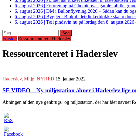
6. august 2026
|
Politiet har lukket tilkørslen til rastepladsen
6. august 2026
|
Forurening på Cheminovas gamle fabriksgrund 
6. august 2026
|
DM i Ballonflyvning 2026 – Sådan kan du også s
6. august 2026
|
Byggeri: Biokul i letklinkerblokke skal reduce
6. august 2026
|
Tæl pindsvin nu på lørdag den 8. august 2026 o
Søg
efter:
Forside
Ressourcenteret i Haderslev
Ressourcenteret i Haderslev
Haderslev
,
Miljø
,
NYHED
15. januar 2022
SE VIDEO – Ny miljøstation åbner i Haderslev lige n
Åbningen af den nye genbrugs- og miljøstation, der har fået navnet R