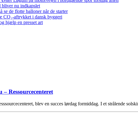
 ved Øster Løgum på motorvejen i nordgående spor torsdag aften
bliver nu indkapslet
e de flotte balloner når de starter
re CO₂-aftrykket i dansk byggeri
g hjælp en presset art
u – Ressourcecenteret
esssourcecenteret, blev en succes lørdag formiddag. I et strålende sols