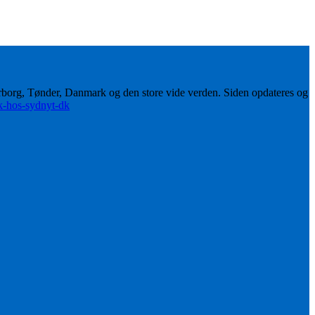
erborg, Tønder, Danmark og den store vide verden. Siden opdateres og
ik-hos-sydnyt-dk