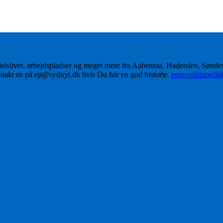
delslivet, arbejdspladser og meget mere fra Aabenraa, Haderslev, Sønd
ontakt os på ep@sydnyt.dk hvis Du har en god historie.
persondatapolit