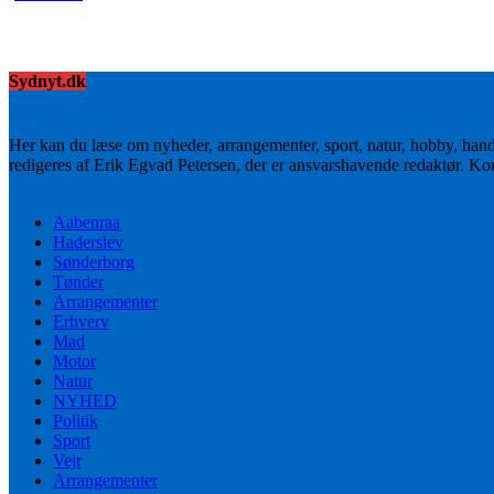
Sydnyt.dk
Her kan du læse om nyheder, arrangementer, sport, natur, hobby, han
redigeres af Erik Egvad Petersen, der er ansvarshavende redaktør. K
Aabenraa
Haderslev
Sønderborg
Tønder
Arrangementer
Erhverv
Mad
Motor
Natur
NYHED
Politik
Sport
Vejr
Arrangementer