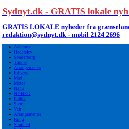
Sydnyt.dk - GRATIS lokale nyh
GRATIS LOKALE nyheder fra grænselandet,
redaktion@sydnyt.dk - mobil 2124 2696
Aabenraa
Haderslev
Sønderborg
Tønder
Arrangementer
Erhverv
Mad
Motor
Natur
NYHED
Politik
Sport
Vejr
Arrangementer
Bolig
Sundhed