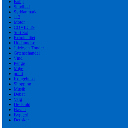
Bolig
Sundhed
Syddanmark
112
Motor
COVID-19
Sort Sol
Kriminalitet
Uddannelse
Julebyen Tønder
Grænsehandel
Vind
Penge
Miljø
politi
Kongehuset
Shopping
Musik
Debat
Valg
Dødsfald
Haven
Byggeri
Det sker