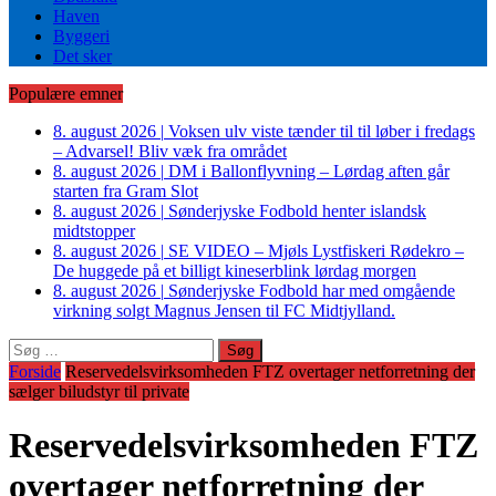
Haven
Byggeri
Det sker
Populære emner
8. august 2026
|
Voksen ulv viste tænder til til løber i fredags
– Advarsel! Bliv væk fra området
8. august 2026
|
DM i Ballonflyvning – Lørdag aften går
starten fra Gram Slot
8. august 2026
|
Sønderjyske Fodbold henter islandsk
midtstopper
8. august 2026
|
SE VIDEO – Mjøls Lystfiskeri Rødekro –
De huggede på et billigt kineserblink lørdag morgen
8. august 2026
|
Sønderjyske Fodbold har med omgående
virkning solgt Magnus Jensen til FC Midtjylland.
Søg
efter:
Forside
Reservedelsvirksomheden FTZ overtager netforretning der
sælger biludstyr til private
Reservedelsvirksomheden FTZ
overtager netforretning der