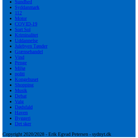
Sundhed
Syddanmark
112
Motor
COVID-19
Sort Sol
Kriminalitet
Uddannelse
Julebyen Tønder
Grænsehandel
Vind
Penge
Miljø
politi
Kongehuset
Shopping
Musik
Debat
Valg
Dødsfald
Haven
Byggeri
Det sker
Copyright 2020/2028 - Erik Egvad Petersen - sydnyt.dk