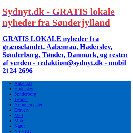
Sydnyt.dk - GRATIS lokale
nyheder fra Sønderjylland
GRATIS LOKALE nyheder fra
grænselandet, Aabenraa, Haderslev,
Sønderborg, Tønder, Danmark, og resten
af verden - redaktion@sydnyt.dk - mobil
2124 2696
Aabenraa
Haderslev
Sønderborg
Tønder
Arrangementer
Erhverv
Mad
Motor
Natur
NYHED