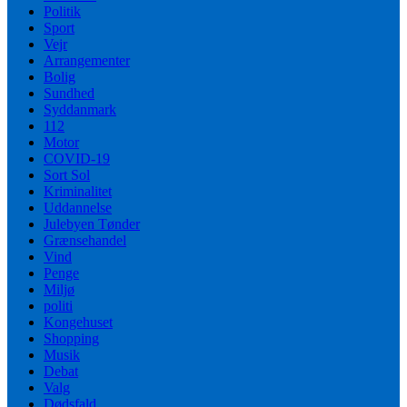
Politik
Sport
Vejr
Arrangementer
Bolig
Sundhed
Syddanmark
112
Motor
COVID-19
Sort Sol
Kriminalitet
Uddannelse
Julebyen Tønder
Grænsehandel
Vind
Penge
Miljø
politi
Kongehuset
Shopping
Musik
Debat
Valg
Dødsfald