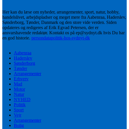
Her kan du læse om nyheder, arrangementer, sport, natur, hobby,
handelslivet, arbejdspladser og meget mere fra Aabenraa, Haderslev,
Sønderborg, Tønder, Danmark og den store vide verden. Siden
opdateres og redigeres af Erik Egvad Petersen, der er
ansvarshavende redaktør. Kontakt os på ep@sydnyt.dk hvis Du har
en god historie.
persondatapolitik-hos-sydnyt-dk
Aabenraa
Haderslev
Sønderborg
Tønder
Arrangementer
Erhverv
Mad
Motor
Natur
NYHED
Politik
Sport
Vejr
Arrangementer
Bolig