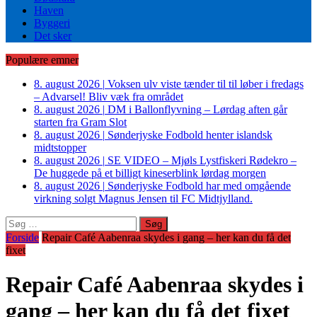
Haven
Byggeri
Det sker
Populære emner
8. august 2026
|
Voksen ulv viste tænder til til løber i fredags
– Advarsel! Bliv væk fra området
8. august 2026
|
DM i Ballonflyvning – Lørdag aften går
starten fra Gram Slot
8. august 2026
|
Sønderjyske Fodbold henter islandsk
midtstopper
8. august 2026
|
SE VIDEO – Mjøls Lystfiskeri Rødekro –
De huggede på et billigt kineserblink lørdag morgen
8. august 2026
|
Sønderjyske Fodbold har med omgående
virkning solgt Magnus Jensen til FC Midtjylland.
Søg
efter:
Forside
Repair Café Aabenraa skydes i gang – her kan du få det
fixet
Repair Café Aabenraa skydes i
gang – her kan du få det fixet