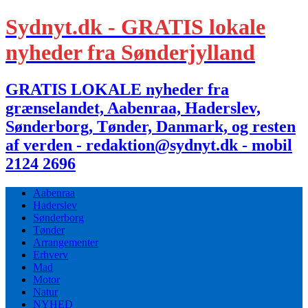
Sydnyt.dk - GRATIS lokale
nyheder fra Sønderjylland
GRATIS LOKALE nyheder fra
grænselandet, Aabenraa, Haderslev,
Sønderborg, Tønder, Danmark, og resten
af verden - redaktion@sydnyt.dk - mobil
2124 2696
Aabenraa
Haderslev
Sønderborg
Tønder
Arrangementer
Erhverv
Mad
Motor
Natur
NYHED