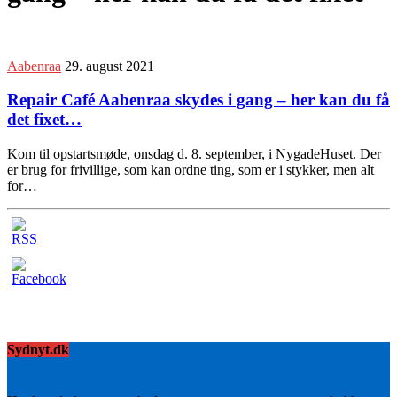
Aabenraa
29. august 2021
Repair Café Aabenraa skydes i gang – her kan du få
det fixet…
Kom til opstartsmøde, onsdag d. 8. september, i NygadeHuset. Der
er brug for frivillige, som kan ordne ting, som er i stykker, men alt
for…
Sydnyt.dk