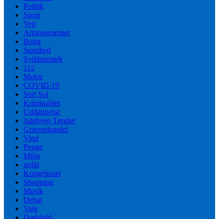
Politik
Sport
Vejr
Arrangementer
Bolig
Sundhed
Syddanmark
112
Motor
COVID-19
Sort Sol
Kriminalitet
Uddannelse
Julebyen Tønder
Grænsehandel
Vind
Penge
Miljø
politi
Kongehuset
Shopping
Musik
Debat
Valg
Dødsfald