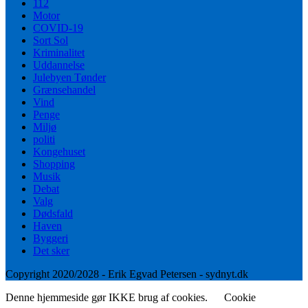
112
Motor
COVID-19
Sort Sol
Kriminalitet
Uddannelse
Julebyen Tønder
Grænsehandel
Vind
Penge
Miljø
politi
Kongehuset
Shopping
Musik
Debat
Valg
Dødsfald
Haven
Byggeri
Det sker
Copyright 2020/2028 - Erik Egvad Petersen - sydnyt.dk
Denne hjemmeside gør IKKE brug af cookies.
Cookie