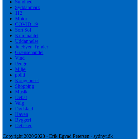
Sundhed
Syddanmark
112
Motor
COVID-19
Sort Sol
Kriminalitet
Uddannelse
Julebyen Tønder
Grænsehandel
Vind
Penge
Miljø
politi
Kongehuset
Shopping
Musik
Debat
Valg
Dødsfald
Haven
Byggeri
Det sker
Copyright 2020/2028 - Erik Egvad Petersen - sydnyt.dk