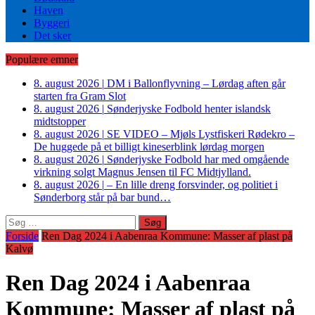
Haven
Byggeri
Det sker
Populære emner
8. august 2026
|
DM i Ballonflyvning – Lørdag aften går
starten fra Gram Slot
8. august 2026
|
Sønderjyske Fodbold henter islandsk
midtstopper
8. august 2026
|
SE VIDEO – Mjøls Lystfiskeri Rødekro –
De huggede på et billigt kineserblink lørdag morgen
8. august 2026
|
Sønderjyske Fodbold har med omgående
virkning solgt Magnus Jensen til FC Midtjylland.
8. august 2026
|
– En lille dreng forsvinder, og politiet i
Sønderborg står på bar bund…
Søg
efter:
Forside
Ren Dag 2024 i Aabenraa Kommune: Masser af plast på
Kalvø
Ren Dag 2024 i Aabenraa
Kommune: Masser af plast på