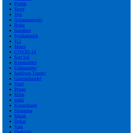
Politik
Sport
Vejr
Arrangementer
Bolig
Sundhed
Syddanmark
112
Motor
COVID-19
Sort Sol
Kriminalitet
Uddannelse
Julebyen Tønder
Grænsehandel
Vind
Penge
Miljø
politi
Kongehuset
Shopping
Musik
Debat
Valg
Dødsfald