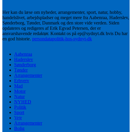
Her kan du læse om nyheder, arrangementer, sport, natur, hobby,
handelslivet, arbejdspladser og meget mere fra Aabenraa, Haderslev,
Sønderborg, Tønder, Danmark og den store vide verden. Siden
opdateres og redigeres af Erik Egvad Petersen, der er
ansvarshavende redaktør. Kontakt os på ep@sydnyt.dk hvis Du har
en god historie.
persondatapolitik-hos-sydnyt-dk
Aabenraa
Haderslev
Sønderborg
Tønder
Arrangementer
Erhverv
Mad
Motor
Natur
NYHED
Politik
Sport
Vejr
Arrangementer
Bolig