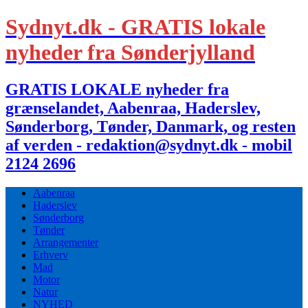
Sydnyt.dk - GRATIS lokale
nyheder fra Sønderjylland
GRATIS LOKALE nyheder fra
grænselandet, Aabenraa, Haderslev,
Sønderborg, Tønder, Danmark, og resten
af verden - redaktion@sydnyt.dk - mobil
2124 2696
Aabenraa
Haderslev
Sønderborg
Tønder
Arrangementer
Erhverv
Mad
Motor
Natur
NYHED