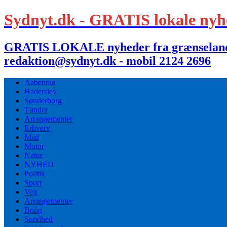
Sydnyt.dk - GRATIS lokale nyh
GRATIS LOKALE nyheder fra grænselandet,
redaktion@sydnyt.dk - mobil 2124 2696
Aabenraa
Haderslev
Sønderborg
Tønder
Arrangementer
Erhverv
Mad
Motor
Natur
NYHED
Politik
Sport
Vejr
Arrangementer
Bolig
Sundhed