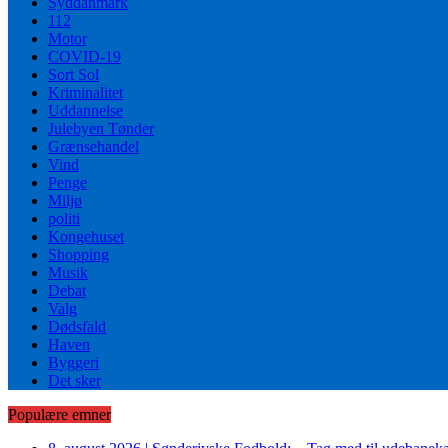
Syddanmark
112
Motor
COVID-19
Sort Sol
Kriminalitet
Uddannelse
Julebyen Tønder
Grænsehandel
Vind
Penge
Miljø
politi
Kongehuset
Shopping
Musik
Debat
Valg
Dødsfald
Haven
Byggeri
Det sker
Populære emner