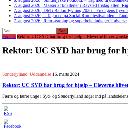
8. august 2026
|
Sønderjyske Fodbold: – Tag med til udebanek
7. august 2026
|
Masser af knallerter i Ravsted fredag aften: 
7. august 2026
|
DM i Ballonflyvning 2026 – Fredagens flyvnin
7. august 2026
|
– Tag med på Social Run i festivaltiden i Tø
7. august 2026
|
Retro-gaming og superhelte indtager Universe
Søg
efter:
Forside
Rektor: UC SYD har brug for hjælp – Eleverne bliver ganske
Rektor: UC SYD har brug for hj
Sønderjylland
,
Uddannelse
16. marts 2024
Rektor: UC SYD har brug for hjælp – Eleverne blive
Færre og færre unge i Syd- og Sønderjylland søger ind på landsdelens