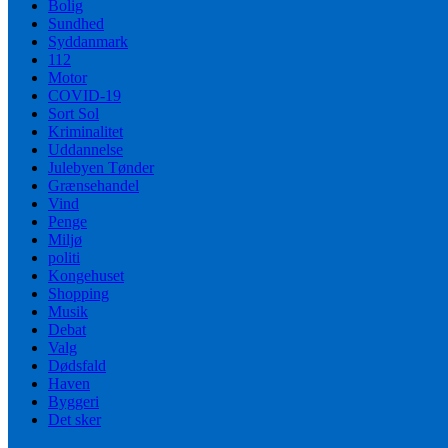
Bolig
Sundhed
Syddanmark
112
Motor
COVID-19
Sort Sol
Kriminalitet
Uddannelse
Julebyen Tønder
Grænsehandel
Vind
Penge
Miljø
politi
Kongehuset
Shopping
Musik
Debat
Valg
Dødsfald
Haven
Byggeri
Det sker