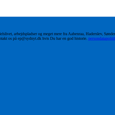
delslivet, arbejdspladser og meget mere fra Aabenraa, Haderslev, Sønd
ontakt os på ep@sydnyt.dk hvis Du har en god historie.
persondatapolit