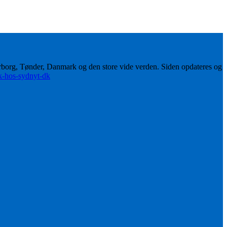
erborg, Tønder, Danmark og den store vide verden. Siden opdateres og
ik-hos-sydnyt-dk