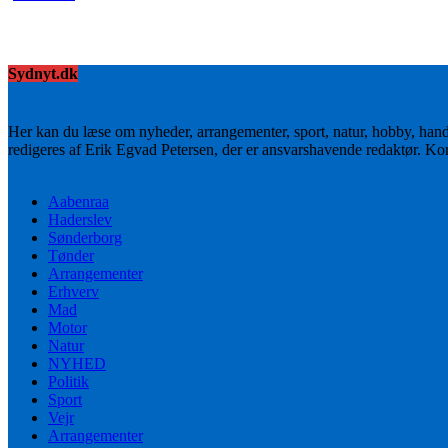
Sydnyt.dk
Her kan du læse om nyheder, arrangementer, sport, natur, hobby, han
redigeres af Erik Egvad Petersen, der er ansvarshavende redaktør. K
Aabenraa
Haderslev
Sønderborg
Tønder
Arrangementer
Erhverv
Mad
Motor
Natur
NYHED
Politik
Sport
Vejr
Arrangementer