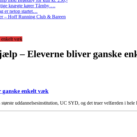
amp mod Brøndby for kun kr. 250,-
Rigtige knægte kører Tårnby….
g er netop startet…
nder – Hoff Running Club & Bareen
 enkelt væk
ælp – Eleverne bliver ganske en
r ganske enkelt væk
 største uddannelsesinstitution, UC SYD, og det truer velfærden i hele