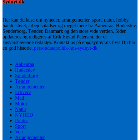
Sydnyt.dk
Her kan du læse om nyheder, arrangementer, sport, natur, hobby,
handelslivet, arbejdspladser og meget mere fra Aabenraa, Haderslev,
Sønderborg, Tønder, Danmark og den store vide verden. Siden
opdateres og redigeres af Erik Egvad Petersen, der er
ansvarshavende redaktør. Kontakt os på ep@sydnyt.dk hvis Du har
en god historie.
persondatapolitik-hos-sydnyt-dk
Aabenraa
Haderslev
Sønderborg
Tønder
Arrangementer
Erhverv
Mad
Motor
Natur
NYHED
Politik
Sport
Vejr
Arrangementer