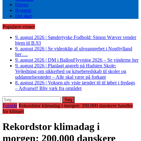
Haven
Byggeri
Det sker
Populære emner
9. august 2026
|
Sønderjyske Fodbold: Simon Wæver vender
hjem til B.93
9. august 2026
|
Se videoklip af ulveangrebet i Nordjylland
her….
9. august 2026
|
DM i BallonFlyvning 2026 – Se vinderne her
9. august 2026
|
Planlagt angreb på Hadsten Skole:
Vejledning om sikkerhed og kriseberedskab til skoler og
uddannelsessteder – Alle skal være på forkant
8. august 2026
|
Voksen ulv viste tænder til til løber i fredags
– Advarsel! Bliv væk fra området
Søg
efter:
Forside
Rekordstor klimadag i morgen: 200.000 danskere handler
for klimaet
Rekordstor klimadag i
morgen: 200.000 danskere