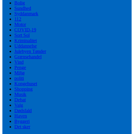
Bolig
Sundhed
Syddanmark
112
Motor
COVID-19
Sort Sol
Kriminalitet
Uddannelse
Julebyen Tønder
Grænsehandel
Vind
Penge
Miljø
politi
Kongehuset
Shopping
Musik
Debat
Valg
Dødsfald
Haven
Byggeri
Det sker