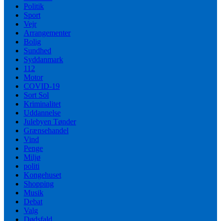
Politik
Sport
Vejr
Arrangementer
Bolig
Sundhed
Syddanmark
112
Motor
COVID-19
Sort Sol
Kriminalitet
Uddannelse
Julebyen Tønder
Grænsehandel
Vind
Penge
Miljø
politi
Kongehuset
Shopping
Musik
Debat
Valg
Dødsfald