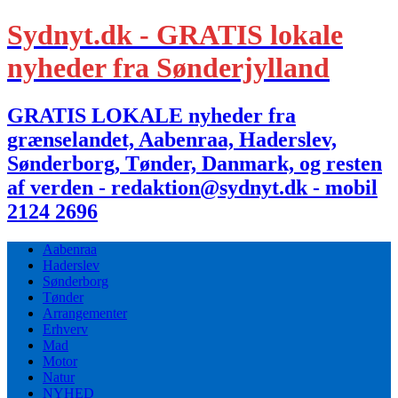
Sydnyt.dk - GRATIS lokale
nyheder fra Sønderjylland
GRATIS LOKALE nyheder fra
grænselandet, Aabenraa, Haderslev,
Sønderborg, Tønder, Danmark, og resten
af verden - redaktion@sydnyt.dk - mobil
2124 2696
Aabenraa
Haderslev
Sønderborg
Tønder
Arrangementer
Erhverv
Mad
Motor
Natur
NYHED