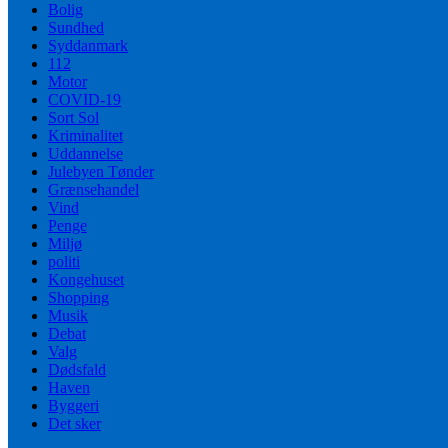
Bolig
Sundhed
Syddanmark
112
Motor
COVID-19
Sort Sol
Kriminalitet
Uddannelse
Julebyen Tønder
Grænsehandel
Vind
Penge
Miljø
politi
Kongehuset
Shopping
Musik
Debat
Valg
Dødsfald
Haven
Byggeri
Det sker