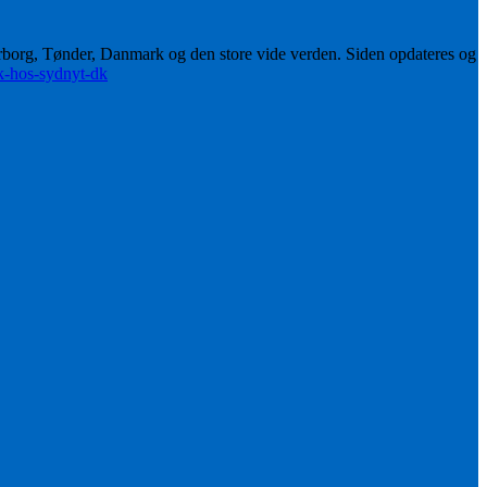
erborg, Tønder, Danmark og den store vide verden. Siden opdateres og
ik-hos-sydnyt-dk