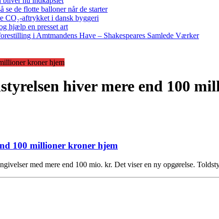
bliver nu indkapslet
e de flotte balloner når de starter
re CO₂-aftrykket i dansk byggeri
g hjælp en presset art
restilling i Amtmandens Have – Shakespeares Samlede Værker
millioner kroner hjem
dstyrelsen hiver mere end 100 mi
 end 100 millioner kroner hjem
angivelser med mere end 100 mio. kr. Det viser en ny opgørelse. Toldst