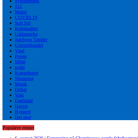
Syddanmark
112
Motor
COVID-19
Sort Sol
Kriminalitet
Uddannelse
Julebyen Tønder
Grænsehandel
Vind
Penge
Miljø
politi
Kongehuset
Shopping
Musik
Debat
Valg
Dødsfald
Haven
Byggeri
Det sker
Populære emner