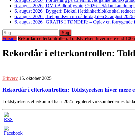
6. august 2026
|
Forurening på Cheminovas gamle fabriksgrund 
6. august 2026
|
DM i Ballonflyvning 2026 – Sådan kan du også s
6. august 2026
|
Byggeri: Biokul i letklinkerblokke skal reduce
6. august 2026
|
Tæl pindsvin nu på lørdag den 8. august 2026 o
6. august 2026
|
GRATIS I TØNDER: – Oplev en forrygende fo
Søg
efter:
Forside
Rekordår i efterkontrollen: Toldstyrelsen hiver mere end 100 
Rekordår i efterkontrollen: Tol
Erhverv
15. oktober 2025
Rekordår i efterkontrollen: Toldstyrelsen hiver mere
Toldstyrelsens efterkontrol har i 2025 reguleret virksomhedernes told