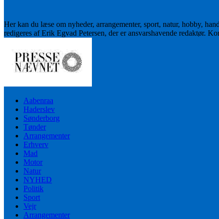
Her kan du læse om nyheder, arrangementer, sport, natur, hobby, han
redigeres af Erik Egvad Petersen, der er ansvarshavende redaktør. K
Aabenraa
Haderslev
Sønderborg
Tønder
Arrangementer
Erhverv
Mad
Motor
Natur
NYHED
Politik
Sport
Vejr
Arrangementer