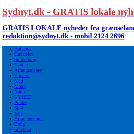
Sydnyt.dk - GRATIS lokale nyh
GRATIS LOKALE nyheder fra grænselandet,
redaktion@sydnyt.dk - mobil 2124 2696
Aabenraa
Haderslev
Sønderborg
Tønder
Arrangementer
Erhverv
Mad
Motor
Natur
NYHED
Politik
Sport
Vejr
Arrangementer
Bolig
Sundhed