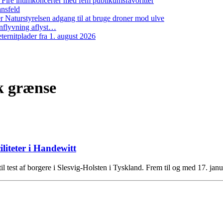
: Fire intimkoncerter med fem publikumsfavoritter
ansfeld
 Naturstyrelsen adgang til at bruge droner mod ulve
nflyvning aflyst…
ernitplader fra 1. august 2026
sk grænse
iliteter i Handewitt
til test af borgere i Slesvig-Holsten i Tyskland. Frem til og med 17. ja