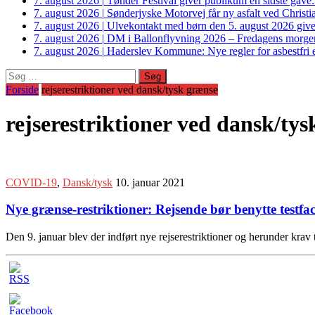
7. august 2026
|
Tønder Festival giver publikum en sidste gave
7. august 2026
|
Sønderjyske Motorvej får ny asfalt ved Christi
7. august 2026
|
Ulvekontakt med børn den 5. august 2026 giver
7. august 2026
|
DM i Ballonflyvning 2026 – Fredagens morge
7. august 2026
|
Haderslev Kommune: Nye regler for asbestfri et
Søg
efter:
Forside
rejserestriktioner ved dansk/tysk grænse
rejserestriktioner ved dansk/ty
COVID-19
,
Dansk/tysk
10. januar 2021
Nye grænse-restriktioner: Rejsende bør benytte testfac
Den 9. januar blev der indført nye rejserestriktioner og herunder krav 