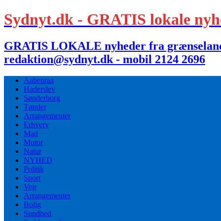
Sydnyt.dk - GRATIS lokale nyh
GRATIS LOKALE nyheder fra grænselandet,
redaktion@sydnyt.dk - mobil 2124 2696
Aabenraa
Haderslev
Sønderborg
Tønder
Arrangementer
Erhverv
Mad
Motor
Natur
NYHED
Politik
Sport
Vejr
Arrangementer
Bolig
Sundhed