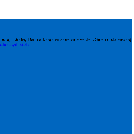
erborg, Tønder, Danmark og den store vide verden. Siden opdateres og
ik-hos-sydnyt-dk