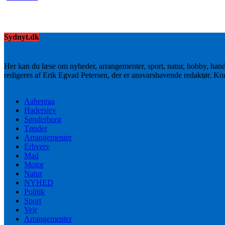
Sydnyt.dk
Her kan du læse om nyheder, arrangementer, sport, natur, hobby, han
redigeres af Erik Egvad Petersen, der er ansvarshavende redaktør. K
Aabenraa
Haderslev
Sønderborg
Tønder
Arrangementer
Erhverv
Mad
Motor
Natur
NYHED
Politik
Sport
Vejr
Arrangementer