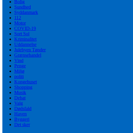
Bolig
Sundhed
Syddanmark
112
Motor
COVID-19
Sort Sol
Kriminalitet
Uddannelse
Julebyen Tønder
Grænsehandel
Vind
Penge
Miljø
politi
Kongehuset
Shopping
Musik
Debat
Valg
Dødsfald
Haven
Byggeri
Det sker