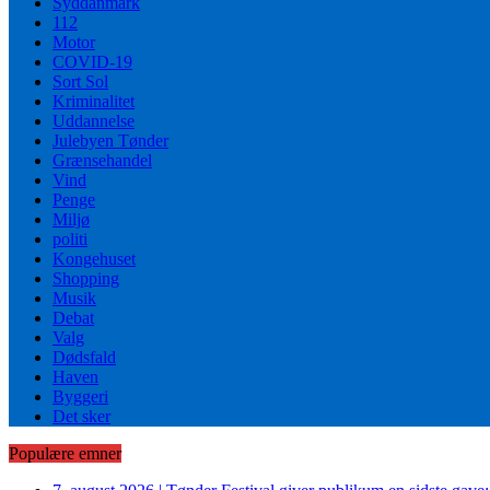
Syddanmark
112
Motor
COVID-19
Sort Sol
Kriminalitet
Uddannelse
Julebyen Tønder
Grænsehandel
Vind
Penge
Miljø
politi
Kongehuset
Shopping
Musik
Debat
Valg
Dødsfald
Haven
Byggeri
Det sker
Populære emner