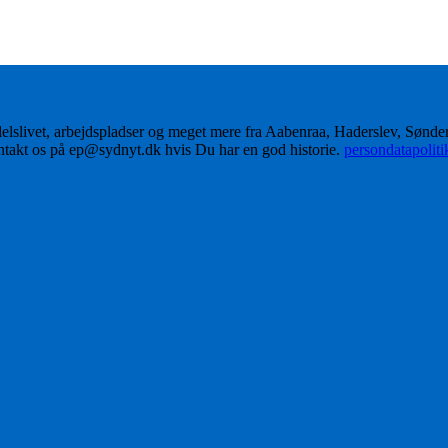
delslivet, arbejdspladser og meget mere fra Aabenraa, Haderslev, Sønd
ontakt os på ep@sydnyt.dk hvis Du har en god historie.
persondatapolit