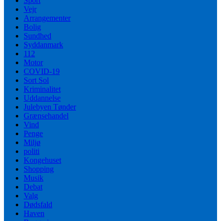
Sport
Vejr
Arrangementer
Bolig
Sundhed
Syddanmark
112
Motor
COVID-19
Sort Sol
Kriminalitet
Uddannelse
Julebyen Tønder
Grænsehandel
Vind
Penge
Miljø
politi
Kongehuset
Shopping
Musik
Debat
Valg
Dødsfald
Haven