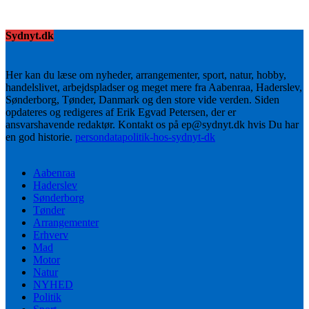
Sydnyt.dk
Her kan du læse om nyheder, arrangementer, sport, natur, hobby,
handelslivet, arbejdspladser og meget mere fra Aabenraa, Haderslev,
Sønderborg, Tønder, Danmark og den store vide verden. Siden
opdateres og redigeres af Erik Egvad Petersen, der er
ansvarshavende redaktør. Kontakt os på ep@sydnyt.dk hvis Du har
en god historie.
persondatapolitik-hos-sydnyt-dk
Aabenraa
Haderslev
Sønderborg
Tønder
Arrangementer
Erhverv
Mad
Motor
Natur
NYHED
Politik