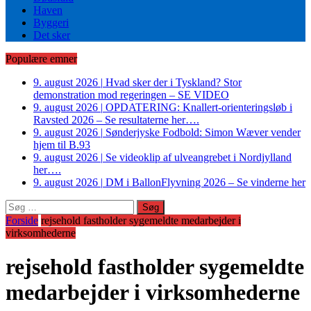
Haven
Byggeri
Det sker
Populære emner
9. august 2026
|
Hvad sker der i Tyskland? Stor
demonstration mod regeringen – SE VIDEO
9. august 2026
|
OPDATERING: Knallert-orienteringsløb i
Ravsted 2026 – Se resultaterne her….
9. august 2026
|
Sønderjyske Fodbold: Simon Wæver vender
hjem til B.93
9. august 2026
|
Se videoklip af ulveangrebet i Nordjylland
her….
9. august 2026
|
DM i BallonFlyvning 2026 – Se vinderne her
Søg
efter:
Forside
rejsehold fastholder sygemeldte medarbejder i
virksomhederne
rejsehold fastholder sygemeldte
medarbejder i virksomhederne