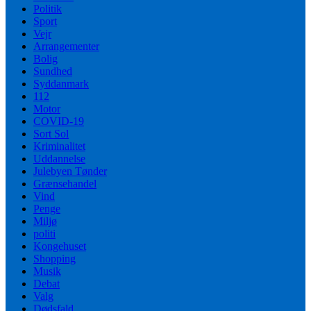
Politik
Sport
Vejr
Arrangementer
Bolig
Sundhed
Syddanmark
112
Motor
COVID-19
Sort Sol
Kriminalitet
Uddannelse
Julebyen Tønder
Grænsehandel
Vind
Penge
Miljø
politi
Kongehuset
Shopping
Musik
Debat
Valg
Dødsfald