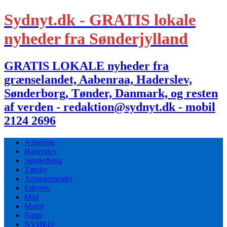
Sydnyt.dk - GRATIS lokale
nyheder fra Sønderjylland
GRATIS LOKALE nyheder fra
grænselandet, Aabenraa, Haderslev,
Sønderborg, Tønder, Danmark, og resten
af verden - redaktion@sydnyt.dk - mobil
2124 2696
Aabenraa
Haderslev
Sønderborg
Tønder
Arrangementer
Erhverv
Mad
Motor
Natur
NYHED