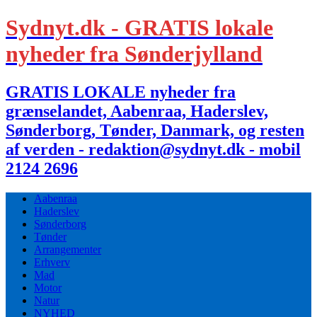
Sydnyt.dk - GRATIS lokale
nyheder fra Sønderjylland
GRATIS LOKALE nyheder fra
grænselandet, Aabenraa, Haderslev,
Sønderborg, Tønder, Danmark, og resten
af verden - redaktion@sydnyt.dk - mobil
2124 2696
Aabenraa
Haderslev
Sønderborg
Tønder
Arrangementer
Erhverv
Mad
Motor
Natur
NYHED