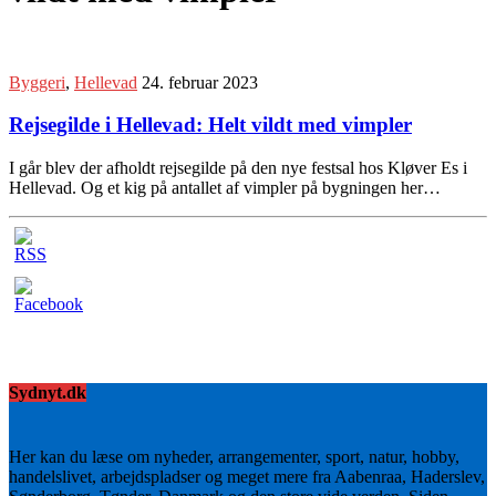
Byggeri
,
Hellevad
24. februar 2023
Rejsegilde i Hellevad: Helt vildt med vimpler
I går blev der afholdt rejsegilde på den nye festsal hos Kløver Es i
Hellevad. Og et kig på antallet af vimpler på bygningen her…
Sydnyt.dk
Her kan du læse om nyheder, arrangementer, sport, natur, hobby,
handelslivet, arbejdspladser og meget mere fra Aabenraa, Haderslev,