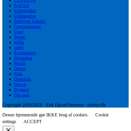
COVID-19
Sort Sol
Kriminalitet
Uddannelse
Julebyen Tønder
Grænsehandel
Vind
Penge
Miljø
politi
Kongehuset
Shopping
Musik
Debat
Valg
Dødsfald
Haven
Byggeri
Det sker
Copyright 2020/2028 - Erik Egvad Petersen - sydnyt.dk
Denne hjemmeside gør IKKE brug af cookies.
Cookie
settings
ACCEPT