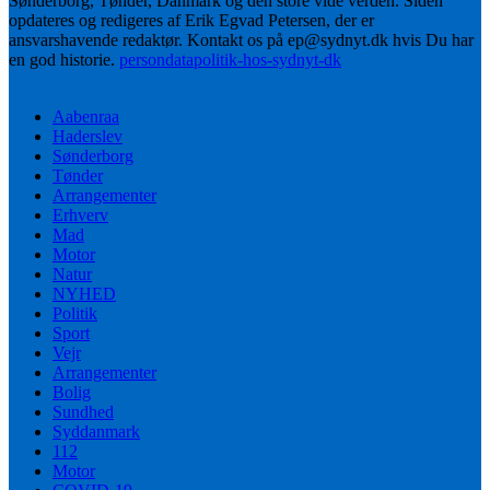
Sønderborg, Tønder, Danmark og den store vide verden. Siden
opdateres og redigeres af Erik Egvad Petersen, der er
ansvarshavende redaktør. Kontakt os på ep@sydnyt.dk hvis Du har
en god historie.
persondatapolitik-hos-sydnyt-dk
Aabenraa
Haderslev
Sønderborg
Tønder
Arrangementer
Erhverv
Mad
Motor
Natur
NYHED
Politik
Sport
Vejr
Arrangementer
Bolig
Sundhed
Syddanmark
112
Motor