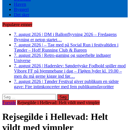
Haven
Byggeri
Det sker
Populære emner
7. august 2026
|
DM i Ballonflyvning 2026 – Fredagens
flyvning er netop startet…
7. august 2026
|
– Tag med på Social Run i festivaltiden i
Tønder – Hoff Running Club & Bareen
7. august 2026
|
Retro-gaming og superhelte indtager
Universe
7. august 2026
|
Haderslev: Sønderjyske Fodbold spiller mod
Viborg FF på hjemmebane i dag – Fløjten lyder kl. 19.00 –
men du må gerne kigge ind før…
7. august 2026
|
Tønder Festival giver publikum en sidste
gave: Fire intimkoncerter med fem publikumsfavoritter
Søg
efter:
Forside
Rejsegilde i Hellevad: Helt vildt med vimpler
Rejsegilde i Hellevad: Helt
vildt med vimpler