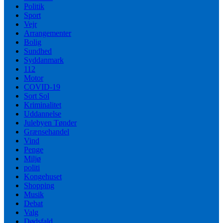
Politik
Sport
Vejr
Arrangementer
Bolig
Sundhed
Syddanmark
112
Motor
COVID-19
Sort Sol
Kriminalitet
Uddannelse
Julebyen Tønder
Grænsehandel
Vind
Penge
Miljø
politi
Kongehuset
Shopping
Musik
Debat
Valg
Dødsfald