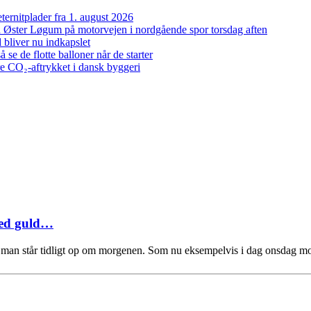
ernitplader fra 1. august 2026
 ved Øster Løgum på motorvejen i nordgående spor torsdag aften
bliver nu indkapslet
e de flotte balloner når de starter
re CO₂-aftrykket i dansk byggeri
med guld…
når man står tidligt op om morgenen. Som nu eksempelvis i dag onsdag