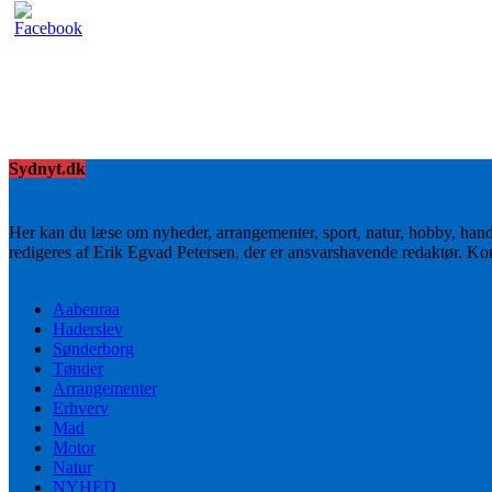
Sydnyt.dk
Her kan du læse om nyheder, arrangementer, sport, natur, hobby, han
redigeres af Erik Egvad Petersen, der er ansvarshavende redaktør. K
Aabenraa
Haderslev
Sønderborg
Tønder
Arrangementer
Erhverv
Mad
Motor
Natur
NYHED