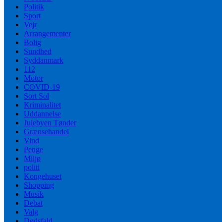
Politik
Sport
Vejr
Arrangementer
Bolig
Sundhed
Syddanmark
112
Motor
COVID-19
Sort Sol
Kriminalitet
Uddannelse
Julebyen Tønder
Grænsehandel
Vind
Penge
Miljø
politi
Kongehuset
Shopping
Musik
Debat
Valg
Dødsfald