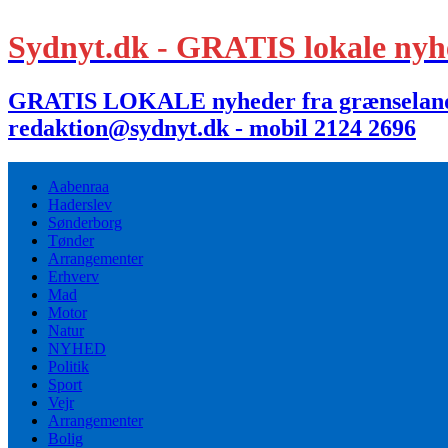
Sydnyt.dk - GRATIS lokale nyh
GRATIS LOKALE nyheder fra grænselandet,
redaktion@sydnyt.dk - mobil 2124 2696
Aabenraa
Haderslev
Sønderborg
Tønder
Arrangementer
Erhverv
Mad
Motor
Natur
NYHED
Politik
Sport
Vejr
Arrangementer
Bolig