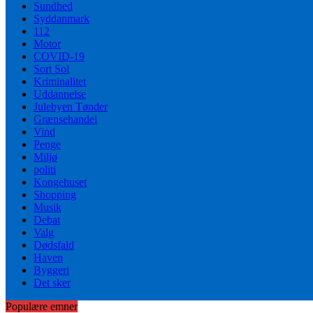
Sundhed
Syddanmark
112
Motor
COVID-19
Sort Sol
Kriminalitet
Uddannelse
Julebyen Tønder
Grænsehandel
Vind
Penge
Miljø
politi
Kongehuset
Shopping
Musik
Debat
Valg
Dødsfald
Haven
Byggeri
Det sker
Populære emner