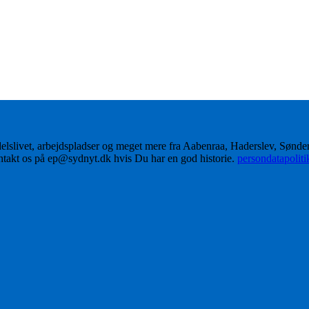
delslivet, arbejdspladser og meget mere fra Aabenraa, Haderslev, Sønd
ontakt os på ep@sydnyt.dk hvis Du har en god historie.
persondatapolit