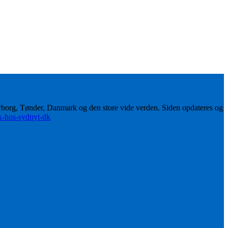
erborg, Tønder, Danmark og den store vide verden. Siden opdateres og
ik-hos-sydnyt-dk