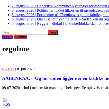
7. august 2026
|
Haderslev Kommune: Nye regler for asbestfri et
6. august 2026
|
Politiet har lukket tilkørslen til rastepladsen
6. august 2026
|
Forurening på Cheminovas gamle fabriksgrund 
6. august 2026
|
DM i Ballonflyvning 2026 – Sådan kan du også s
6. august 2026
|
Byggeri: Biokul i letklinkerblokke skal reduce
Søg
efter:
Forside
regnbue
regnbue
NYHED
8. juli 2020
AABENRAA: – Og for enden ligger der en krukke 
08-07-2020 – Ind i mellem får man nogle helt specielle oplevelser 