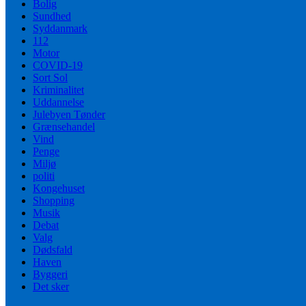
Bolig
Sundhed
Syddanmark
112
Motor
COVID-19
Sort Sol
Kriminalitet
Uddannelse
Julebyen Tønder
Grænsehandel
Vind
Penge
Miljø
politi
Kongehuset
Shopping
Musik
Debat
Valg
Dødsfald
Haven
Byggeri
Det sker