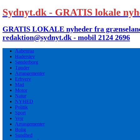
Sydnyt.dk - GRATIS lokale nyh
GRATIS LOKALE nyheder fra grænselandet,
redaktion@sydnyt.dk - mobil 2124 2696
Aabenraa
Haderslev
Sønderborg
Tønder
Arrangementer
Erhverv
Mad
Motor
Natur
NYHED
Politik
Sport
Vejr
Arrangementer
Bolig
Sundhed