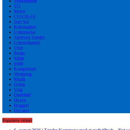
Syddanmark
112
Motor
COVID-19
Sort Sol
Kriminalitet
Uddannelse
Julebyen Tønder
Grænsehandel
Vind
Penge
Miljø
politi
Kongehuset
Shopping
Musik
Debat
Valg
Dødsfald
Haven
Byggeri
Det sker
Populære emner