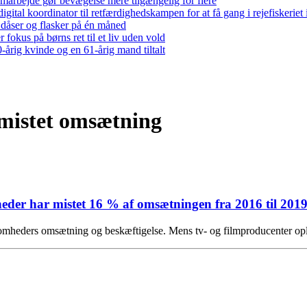
arbejde gør bevægelse mere tilgængelig for flere
gital koordinator til retfærdighedskampen for at få gang i rejefiskerie
 dåser og flasker på én måned
 fokus på børns ret til et liv uden vold
-årig kvinde og en 61-årig mand tiltalt
 mistet omsætning
eder har mistet 16 % af omsætningen fra 2016 til 201
ksomheders omsætning og beskæftigelse. Mens tv- og filmproducenter op