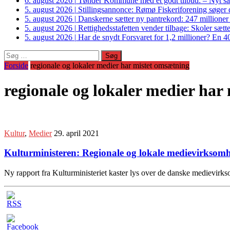
6. august 2026
|
Tønder Kommune med et godt tilbud: – Nyt sam
5. august 2026
|
Stillingsannonce: Rømø Fiskeriforening søger di
5. august 2026
|
Danskerne sætter ny pantrekord: 247 millioner
5. august 2026
|
Rettighedsstafetten vender tilbage: Skoler sætter
5. august 2026
|
Har de snydt Forsvaret for 1,2 millioner? En 40
Søg
efter:
Forside
regionale og lokaler medier har mistet omsætning
regionale og lokaler medier har
Kultur
,
Medier
29. april 2021
Kulturministeren: Regionale og lokale medievirksomh
Ny rapport fra Kulturministeriet kaster lys over de danske medievir