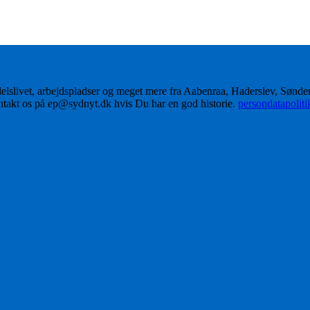
delslivet, arbejdspladser og meget mere fra Aabenraa, Haderslev, Sønd
ontakt os på ep@sydnyt.dk hvis Du har en god historie.
persondatapolit