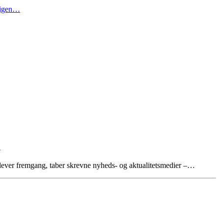
t igen…
9
lever fremgang, taber skrevne nyheds- og aktualitetsmedier –…