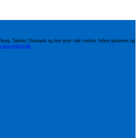
erborg, Tønder, Danmark og den store vide verden. Siden opdateres og
ik-hos-sydnyt-dk