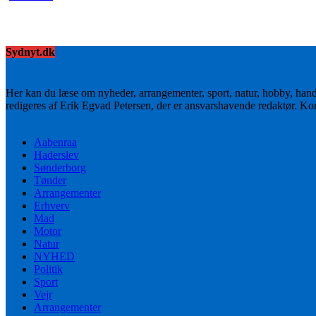
Sydnyt.dk
Her kan du læse om nyheder, arrangementer, sport, natur, hobby, han
redigeres af Erik Egvad Petersen, der er ansvarshavende redaktør. K
Aabenraa
Haderslev
Sønderborg
Tønder
Arrangementer
Erhverv
Mad
Motor
Natur
NYHED
Politik
Sport
Vejr
Arrangementer