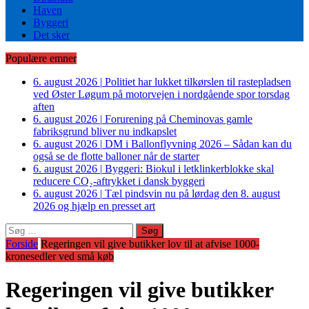
Haven
Byggeri
Det sker
Populære emner
6. august 2026
|
Politiet har lukket tilkørslen til rastepladsen
ved Øster Løgum på motorvejen i nordgående spor torsdag
aften
6. august 2026
|
Forurening på Cheminovas gamle
fabriksgrund bliver nu indkapslet
6. august 2026
|
DM i Ballonflyvning 2026 – Sådan kan du
også se de flotte balloner når de starter
6. august 2026
|
Byggeri: Biokul i letklinkerblokke skal
reducere CO₂-aftrykket i dansk byggeri
6. august 2026
|
Tæl pindsvin nu på lørdag den 8. august
2026 og hjælp en presset art
Søg
efter:
Forside
Regeringen vil give butikker lov til at afvise 1000-
kronesedler ved små køb
Regeringen vil give butikker