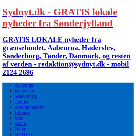
Sydnyt.dk - GRATIS lokale
nyheder fra Sønderjylland
GRATIS LOKALE nyheder fra
grænselandet, Aabenraa, Haderslev,
Sønderborg, Tønder, Danmark, og resten
af verden - redaktion@sydnyt.dk - mobil
2124 2696
Aabenraa
Haderslev
Sønderborg
Tønder
Arrangementer
Erhverv
Mad
Motor
Natur
NYHED