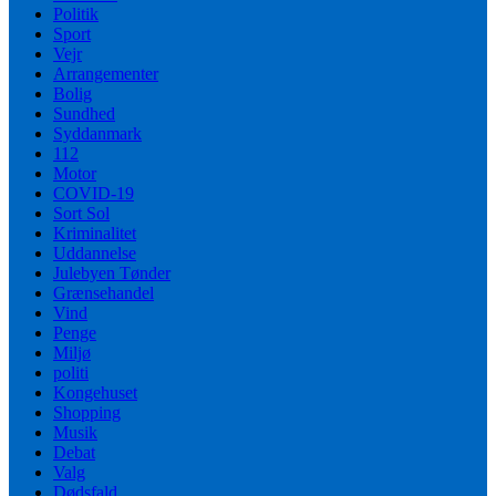
Politik
Sport
Vejr
Arrangementer
Bolig
Sundhed
Syddanmark
112
Motor
COVID-19
Sort Sol
Kriminalitet
Uddannelse
Julebyen Tønder
Grænsehandel
Vind
Penge
Miljø
politi
Kongehuset
Shopping
Musik
Debat
Valg
Dødsfald