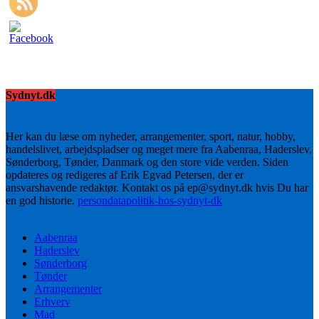
Sydnyt.dk
Her kan du læse om nyheder, arrangementer, sport, natur, hobby,
handelslivet, arbejdspladser og meget mere fra Aabenraa, Haderslev,
Sønderborg, Tønder, Danmark og den store vide verden. Siden
opdateres og redigeres af Erik Egvad Petersen, der er
ansvarshavende redaktør. Kontakt os på ep@sydnyt.dk hvis Du har
en god historie.
persondatapolitik-hos-sydnyt-dk
Aabenraa
Haderslev
Sønderborg
Tønder
Arrangementer
Erhverv
Mad