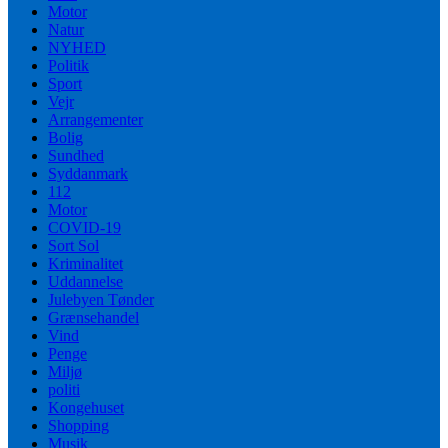
Motor
Natur
NYHED
Politik
Sport
Vejr
Arrangementer
Bolig
Sundhed
Syddanmark
112
Motor
COVID-19
Sort Sol
Kriminalitet
Uddannelse
Julebyen Tønder
Grænsehandel
Vind
Penge
Miljø
politi
Kongehuset
Shopping
Musik