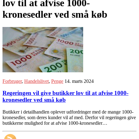
lov til at afvise 1000-
kronesedler ved små køb
Forbruger
,
Handelslivet
,
Penge
14. marts 2024
Regeringen vil give butikker lov til at afvise 1000-
kronesedler ved små køb
Butikker i detailhandlen oplever udfordringer med de mange 1000-
kronesedler, som deres kunder vil af med. Derfor vil regeringen give
butikkerne mulighed for at afvise 1000-kronesedler…