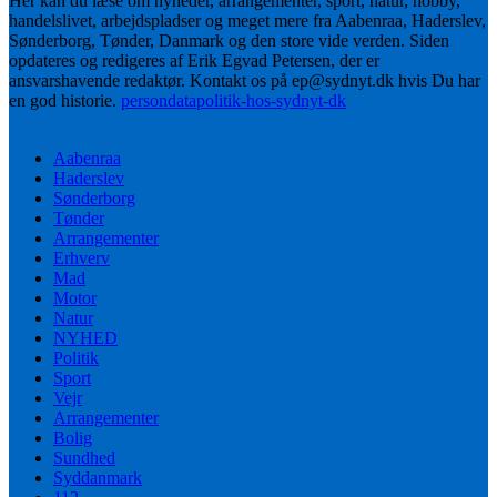
Her kan du læse om nyheder, arrangementer, sport, natur, hobby,
handelslivet, arbejdspladser og meget mere fra Aabenraa, Haderslev,
Sønderborg, Tønder, Danmark og den store vide verden. Siden
opdateres og redigeres af Erik Egvad Petersen, der er
ansvarshavende redaktør. Kontakt os på ep@sydnyt.dk hvis Du har
en god historie.
persondatapolitik-hos-sydnyt-dk
Aabenraa
Haderslev
Sønderborg
Tønder
Arrangementer
Erhverv
Mad
Motor
Natur
NYHED
Politik
Sport
Vejr
Arrangementer
Bolig
Sundhed
Syddanmark