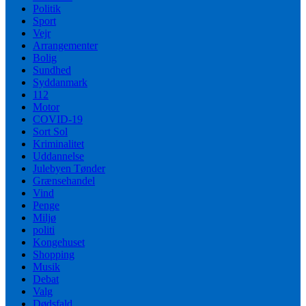
Politik
Sport
Vejr
Arrangementer
Bolig
Sundhed
Syddanmark
112
Motor
COVID-19
Sort Sol
Kriminalitet
Uddannelse
Julebyen Tønder
Grænsehandel
Vind
Penge
Miljø
politi
Kongehuset
Shopping
Musik
Debat
Valg
Dødsfald