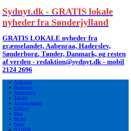
Sydnyt.dk - GRATIS lokale
nyheder fra Sønderjylland
GRATIS LOKALE nyheder fra
grænselandet, Aabenraa, Haderslev,
Sønderborg, Tønder, Danmark, og resten
af verden - redaktion@sydnyt.dk - mobil
2124 2696
Aabenraa
Haderslev
Sønderborg
Tønder
Arrangementer
Erhverv
Mad
Motor
Natur
NYHED