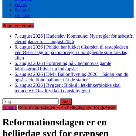
Haven
Byggeri
Det sker
Populære emner
7. august 2026
|
Haderslev Kommune: Nye regler for asbestfri
eternitplader fra 1. august 2026
6. august 2026
|
Politiet har lukket tilkørslen til rastepladsen
ved Øster Løgum på motorvejen i nordgående spor torsdag
aften
6. august 2026
|
Forurening på Cheminovas gamle
fabriksgrund bliver nu indkapslet
6. august 2026
|
DM i Ballonflyvning 2026 – Sådan kan du
også se de flotte balloner når de starter
6. august 2026
|
Byggeri: Biokul i letklinkerblokke skal
reducere CO₂-aftrykket i dansk byggeri
Søg
efter:
Forside
Reformationsdagen er en helligdag syd for grænsen
Reformationsdagen er en
helligdag syd for grænsen