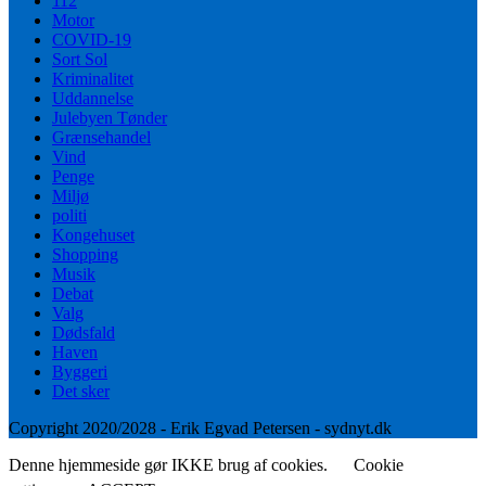
112
Motor
COVID-19
Sort Sol
Kriminalitet
Uddannelse
Julebyen Tønder
Grænsehandel
Vind
Penge
Miljø
politi
Kongehuset
Shopping
Musik
Debat
Valg
Dødsfald
Haven
Byggeri
Det sker
Copyright 2020/2028 - Erik Egvad Petersen - sydnyt.dk
Denne hjemmeside gør IKKE brug af cookies.
Cookie