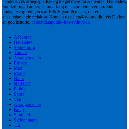
handelslivet, arbejdspladser og meget mere fra Aabenraa, Haderslev,
Sønderborg, Tønder, Danmark og den store vide verden. Siden
opdateres og redigeres af Erik Egvad Petersen, der er
ansvarshavende redaktør. Kontakt os på ep@sydnyt.dk hvis Du har
en god historie.
persondatapolitik-hos-sydnyt-dk
Aabenraa
Haderslev
Sønderborg
Tønder
Arrangementer
Erhverv
Mad
Motor
Natur
NYHED
Politik
Sport
Vejr
Arrangementer
Bolig
Sundhed
Syddanmark
112