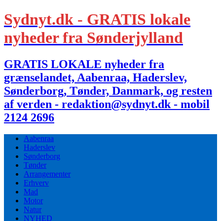
Sydnyt.dk - GRATIS lokale
nyheder fra Sønderjylland
GRATIS LOKALE nyheder fra
grænselandet, Aabenraa, Haderslev,
Sønderborg, Tønder, Danmark, og resten
af verden - redaktion@sydnyt.dk - mobil
2124 2696
Aabenraa
Haderslev
Sønderborg
Tønder
Arrangementer
Erhverv
Mad
Motor
Natur
NYHED