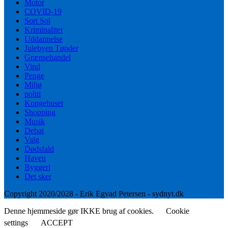
Motor
COVID-19
Sort Sol
Kriminalitet
Uddannelse
Julebyen Tønder
Grænsehandel
Vind
Penge
Miljø
politi
Kongehuset
Shopping
Musik
Debat
Valg
Dødsfald
Haven
Byggeri
Det sker
Copyright 2020/2028 - Erik Egvad Petersen - sydnyt.dk
Denne hjemmeside gør IKKE brug af cookies.
Cookie
settings
ACCEPT