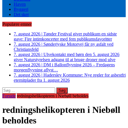
Haven
Byggeri
Det sker
Populære emner
7. august 2026
|
Tønder Festival giver publikum en sidste
gave: Fire intimkoncerter med fem publikumsfavoritter
7. august 2026
|
Sønderjyske Motorvej får ny asfalt ved
Christiansfeld
7. august 2026
|
Ulvekontakt med børn den 5. august 2026
giver Naturstyrelsen adgang til at bruge droner mod ulve
7. august 2026
|
DM i Ballonflyvning 2026 – Fredagens
morgenflyvning aflyst…
7. august 2026
|
Haderslev Kommune: Nye regler for asbestfri
eternitplader fra 1. august 2026
Søg
efter:
Forside
redningshelikopteren i Niebøll beholdes
redningshelikopteren i Niebøll
beholdes