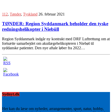
112
,
Tønder
,
Tyskland
26. februar 2021
TØNDER: Region Syddanmark beholder den tyske
redningshelikopter i Niebüll
Region Syddanmark indgår ny kontrakt med DRF Luftrettung om at
fortsætte samarbejdet om akutlægehelikopteren i Niebøl til
syddanske patienter. Den nye aftale løber fra 2022…
Sydnyt.dk
Her kan du læse om nyheder, arrangementer, sport, natur, hobby,