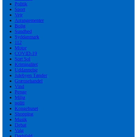
Politik
Sport
Vejr
Arrangementer
Bolig
Sundhed
Syddanmark
112
Motor
COVID-19
Sort Sol
Kriminalitet
Uddannelse
Julebyen Tønder
Grænsehandel
Vind
Penge
Miljø
politi
Kongehuset
Shopping
Musik
Debat
Valg
Dødsfald