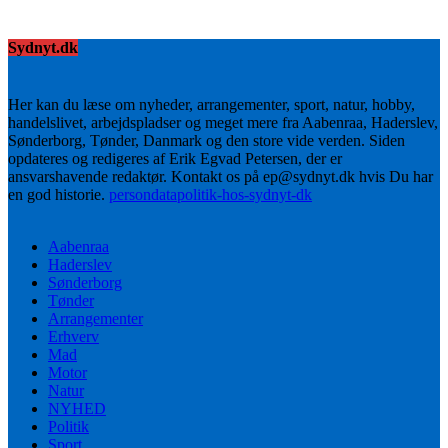
Sydnyt.dk
Her kan du læse om nyheder, arrangementer, sport, natur, hobby,
handelslivet, arbejdspladser og meget mere fra Aabenraa, Haderslev,
Sønderborg, Tønder, Danmark og den store vide verden. Siden
opdateres og redigeres af Erik Egvad Petersen, der er
ansvarshavende redaktør. Kontakt os på ep@sydnyt.dk hvis Du har
en god historie.
persondatapolitik-hos-sydnyt-dk
Aabenraa
Haderslev
Sønderborg
Tønder
Arrangementer
Erhverv
Mad
Motor
Natur
NYHED
Politik
Sport