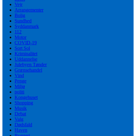
Vejr
Arrangementer
Bolig
Sundhed
Syddanmark
112
Motor
COVID-19
Sort Sol
Kriminalitet
Uddannelse
Julebyen Tønder
Grænsehandel
Vind
Penge
Miljø
politi
Kongehuset
Shopping
Musik
Debat
Valg
Dødsfald
Haven
Byggeri