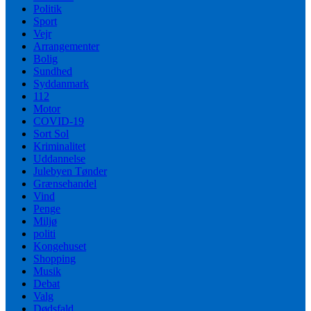
Politik
Sport
Vejr
Arrangementer
Bolig
Sundhed
Syddanmark
112
Motor
COVID-19
Sort Sol
Kriminalitet
Uddannelse
Julebyen Tønder
Grænsehandel
Vind
Penge
Miljø
politi
Kongehuset
Shopping
Musik
Debat
Valg
Dødsfald