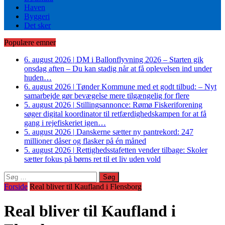
Haven
Byggeri
Det sker
Populære emner
6. august 2026
|
DM i Ballonflyvning 2026 – Starten gik
onsdag aften – Du kan stadig når at få oplevelsen ind under
huden…
6. august 2026
|
Tønder Kommune med et godt tilbud: – Nyt
samarbejde gør bevægelse mere tilgængelig for flere
5. august 2026
|
Stillingsannonce: Rømø Fiskeriforening
søger digital koordinator til retfærdighedskampen for at få
gang i rejefiskeriet igen…
5. august 2026
|
Danskerne sætter ny pantrekord: 247
millioner dåser og flasker på én måned
5. august 2026
|
Rettighedsstafetten vender tilbage: Skoler
sætter fokus på børns ret til et liv uden vold
Søg
efter:
Forside
Real bliver til Kaufland i Flensborg
Real bliver til Kaufland i