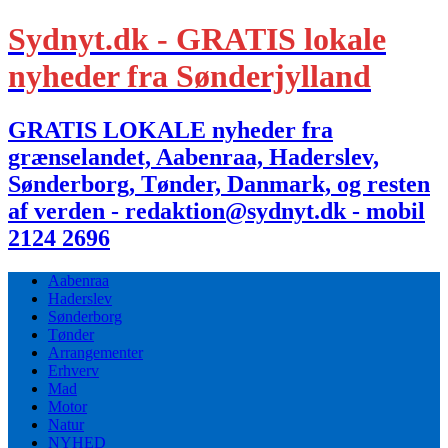
Sydnyt.dk - GRATIS lokale
nyheder fra Sønderjylland
GRATIS LOKALE nyheder fra
grænselandet, Aabenraa, Haderslev,
Sønderborg, Tønder, Danmark, og resten
af verden - redaktion@sydnyt.dk - mobil
2124 2696
Aabenraa
Haderslev
Sønderborg
Tønder
Arrangementer
Erhverv
Mad
Motor
Natur
NYHED