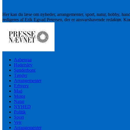
Her kan du læse om nyheder, arrangementer, sport, natur, hobby, han
redigeres af Erik Egvad Petersen, der er ansvarshavende redaktør. K
Aabenraa
Haderslev
Sønderborg
Tønder
Arrangementer
Erhverv
Mad
Motor
Natur
NYHED
Politik
Sport
Vejr
Arrangementer