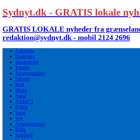
Sydnyt.dk - GRATIS lokale nyh
GRATIS LOKALE nyheder fra grænselandet,
redaktion@sydnyt.dk - mobil 2124 2696
Aabenraa
Haderslev
Sønderborg
Tønder
Arrangementer
Erhverv
Mad
Motor
Natur
NYHED
Politik
Sport
Vejr
Arrangementer
Bolig
Sundhed