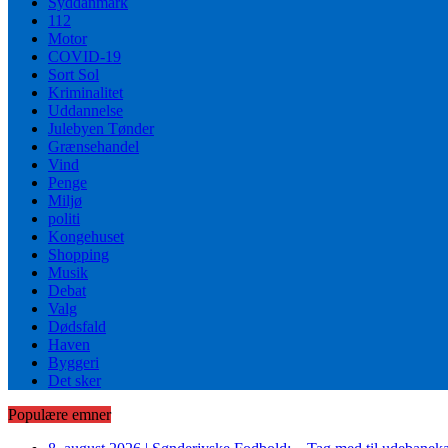
Syddanmark
112
Motor
COVID-19
Sort Sol
Kriminalitet
Uddannelse
Julebyen Tønder
Grænsehandel
Vind
Penge
Miljø
politi
Kongehuset
Shopping
Musik
Debat
Valg
Dødsfald
Haven
Byggeri
Det sker
Populære emner