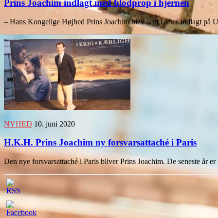
Prins Joachim indlagt med blodprop i hjernen
– Hans Kongelige Højhed Prins Joachim blev sent i aftes indlagt på Un
NYHED
10. juni 2020
H.K.H. Prins Joachim ny forsvarsattaché i Paris
Den nye forsvarsattaché i Paris bliver Prins Joachim. De seneste år 