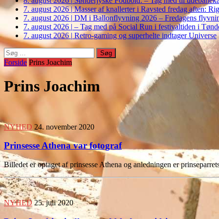
8. august 2026
|
Sønderjyske Fodbold: – Tag med til udebanek
7. august 2026
|
Masser af knallerter i Ravsted fredag aften: 
7. august 2026
|
DM i Ballonflyvning 2026 – Fredagens flyvnin
7. august 2026
|
– Tag med på Social Run i festivaltiden i Tø
7. august 2026
|
Retro-gaming og superhelte indtager Universe
Søg
efter:
Forside
Prins Joachim
Prins Joachim
NYHED
24. november 2020
Prinsesse Athena var fotograf
Billedet er optaget af prinsesse Athena og anledningen er prinsep
NYHED
25. juli 2020