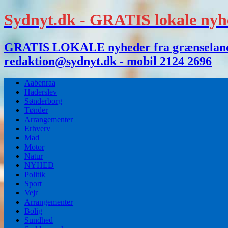
Sydnyt.dk - GRATIS lokale nyh
GRATIS LOKALE nyheder fra grænselandet,
redaktion@sydnyt.dk - mobil 2124 2696
Aabenraa
Haderslev
Sønderborg
Tønder
Arrangementer
Erhverv
Mad
Motor
Natur
NYHED
Politik
Sport
Vejr
Arrangementer
Bolig
Sundhed