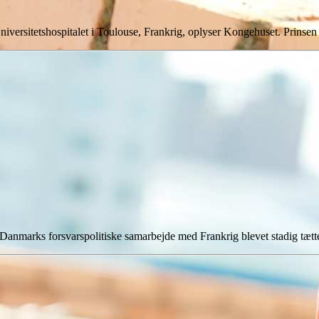
iversitetshospitalet i Toulouse, Frankrig, oplyser Kongehuset. Prinsen
er Danmarks forsvarspolitiske samarbejde med Frankrig blevet stadig tæt