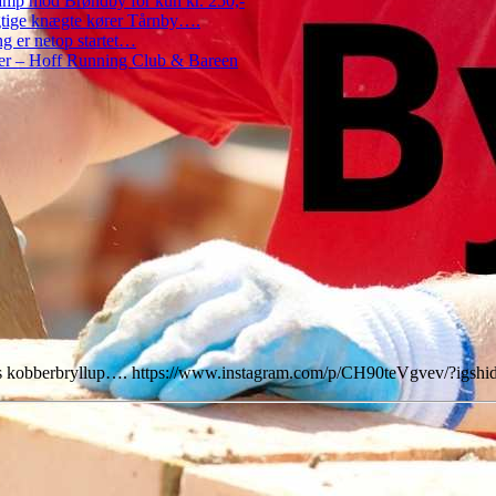
amp mod Brøndby for kun kr. 250,-
Rigtige knægte kører Tårnby….
g er netop startet…
nder – Hoff Running Club & Bareen
arrets kobberbryllup…. https://www.instagram.com/p/CH90teVgvev/?igsh