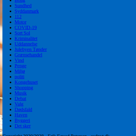
Bolig
Sundhed
Syddanmark
112
Motor
COVID-19
Sort Sol
Kriminalitet
Uddannelse
Julebyen Tønder
Grænsehandel
Vind
Penge
Miljø
politi
Kongehuset
Shopping
Musik
Debat
Valg
Dødsfald
Haven
Byggeri
Det sker