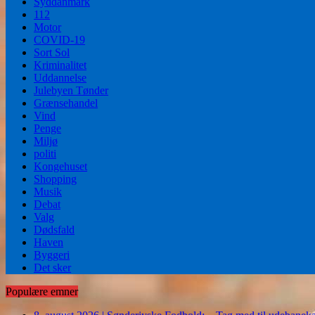
Syddanmark
112
Motor
COVID-19
Sort Sol
Kriminalitet
Uddannelse
Julebyen Tønder
Grænsehandel
Vind
Penge
Miljø
politi
Kongehuset
Shopping
Musik
Debat
Valg
Dødsfald
Haven
Byggeri
Det sker
Populære emner