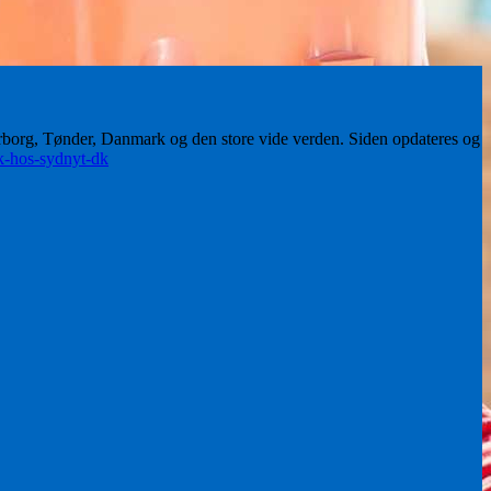
erborg, Tønder, Danmark og den store vide verden. Siden opdateres og
ik-hos-sydnyt-dk