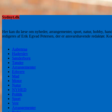
Sydnyt.dk
Her kan du læse om nyheder, arrangementer, sport, natur, hobby, han
redigeres af Erik Egvad Petersen, der er ansvarshavende redaktør. K
Aabenraa
Haderslev
Sønderborg
Tønder
Arrangementer
Erhverv
Mad
Motor
Natur
NYHED
Politik
Sport
Vejr
Arrangementer