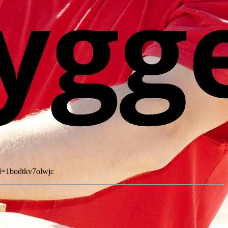
id=1bodtkv7olwjc