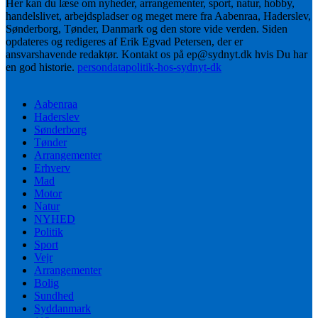
Her kan du læse om nyheder, arrangementer, sport, natur, hobby,
handelslivet, arbejdspladser og meget mere fra Aabenraa, Haderslev,
Sønderborg, Tønder, Danmark og den store vide verden. Siden
opdateres og redigeres af Erik Egvad Petersen, der er
ansvarshavende redaktør. Kontakt os på ep@sydnyt.dk hvis Du har
en god historie.
persondatapolitik-hos-sydnyt-dk
Aabenraa
Haderslev
Sønderborg
Tønder
Arrangementer
Erhverv
Mad
Motor
Natur
NYHED
Politik
Sport
Vejr
Arrangementer
Bolig
Sundhed
Syddanmark