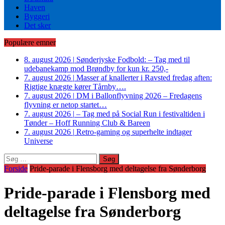
Haven
Byggeri
Det sker
Populære emner
8. august 2026
|
Sønderjyske Fodbold: – Tag med til
udebanekamp mod Brøndby for kun kr. 250,-
7. august 2026
|
Masser af knallerter i Ravsted fredag aften:
Rigtige knægte kører Tårnby….
7. august 2026
|
DM i Ballonflyvning 2026 – Fredagens
flyvning er netop startet…
7. august 2026
|
– Tag med på Social Run i festivaltiden i
Tønder – Hoff Running Club & Bareen
7. august 2026
|
Retro-gaming og superhelte indtager
Universe
Søg
efter:
Forside
Pride-parade i Flensborg med deltagelse fra Sønderborg
Pride-parade i Flensborg med
deltagelse fra Sønderborg