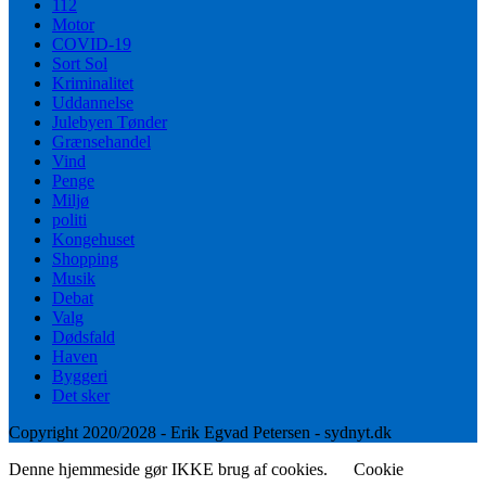
112
Motor
COVID-19
Sort Sol
Kriminalitet
Uddannelse
Julebyen Tønder
Grænsehandel
Vind
Penge
Miljø
politi
Kongehuset
Shopping
Musik
Debat
Valg
Dødsfald
Haven
Byggeri
Det sker
Copyright 2020/2028 - Erik Egvad Petersen - sydnyt.dk
Denne hjemmeside gør IKKE brug af cookies.
Cookie