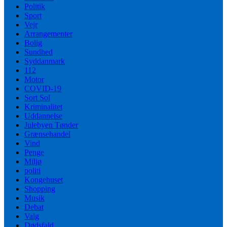
Politik
Sport
Vejr
Arrangementer
Bolig
Sundhed
Syddanmark
112
Motor
COVID-19
Sort Sol
Kriminalitet
Uddannelse
Julebyen Tønder
Grænsehandel
Vind
Penge
Miljø
politi
Kongehuset
Shopping
Musik
Debat
Valg
Dødsfald