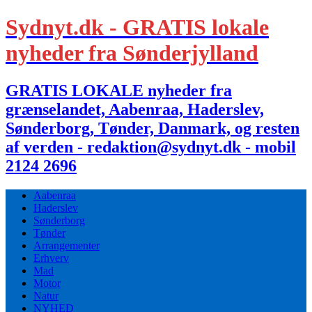
Sydnyt.dk - GRATIS lokale
nyheder fra Sønderjylland
GRATIS LOKALE nyheder fra
grænselandet, Aabenraa, Haderslev,
Sønderborg, Tønder, Danmark, og resten
af verden - redaktion@sydnyt.dk - mobil
2124 2696
Aabenraa
Haderslev
Sønderborg
Tønder
Arrangementer
Erhverv
Mad
Motor
Natur
NYHED