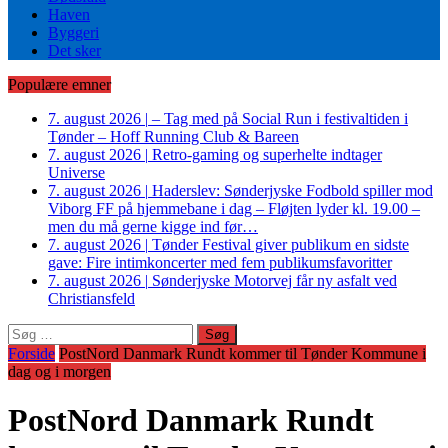
Haven
Byggeri
Det sker
Populære emner
7. august 2026
|
– Tag med på Social Run i festivaltiden i
Tønder – Hoff Running Club & Bareen
7. august 2026
|
Retro-gaming og superhelte indtager
Universe
7. august 2026
|
Haderslev: Sønderjyske Fodbold spiller mod
Viborg FF på hjemmebane i dag – Fløjten lyder kl. 19.00 –
men du må gerne kigge ind før…
7. august 2026
|
Tønder Festival giver publikum en sidste
gave: Fire intimkoncerter med fem publikumsfavoritter
7. august 2026
|
Sønderjyske Motorvej får ny asfalt ved
Christiansfeld
Søg
efter:
Forside
PostNord Danmark Rundt kommer til Tønder Kommune i
dag og i morgen
PostNord Danmark Rundt