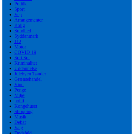
Politik
Sport
Vejr
Arrangementer
Bolig
Sundhed
Syddanmark
112
Motor
COVID-19
Sort Sol
Kriminalitet
Uddannelse
Julebyen Tønder
Grænsehandel
Vind
Penge
Miljø
politi
Kongehuset
Shopping
Musik
Debat
Valg
Dødsfald