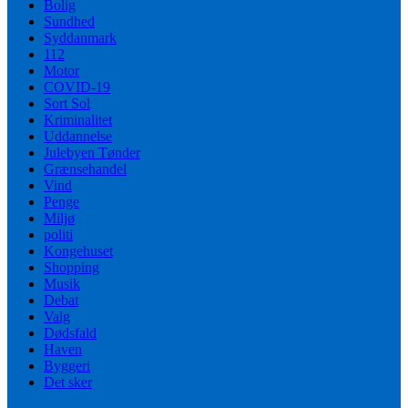
Bolig
Sundhed
Syddanmark
112
Motor
COVID-19
Sort Sol
Kriminalitet
Uddannelse
Julebyen Tønder
Grænsehandel
Vind
Penge
Miljø
politi
Kongehuset
Shopping
Musik
Debat
Valg
Dødsfald
Haven
Byggeri
Det sker