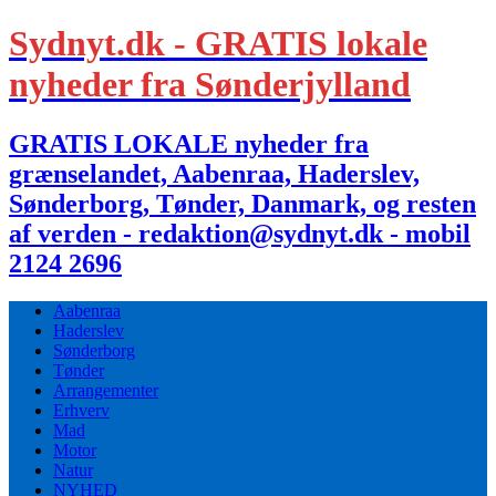
Sydnyt.dk - GRATIS lokale
nyheder fra Sønderjylland
GRATIS LOKALE nyheder fra
grænselandet, Aabenraa, Haderslev,
Sønderborg, Tønder, Danmark, og resten
af verden - redaktion@sydnyt.dk - mobil
2124 2696
Aabenraa
Haderslev
Sønderborg
Tønder
Arrangementer
Erhverv
Mad
Motor
Natur
NYHED