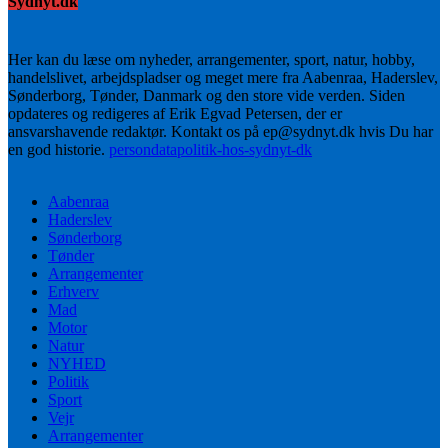
Sydnyt.dk
Her kan du læse om nyheder, arrangementer, sport, natur, hobby,
handelslivet, arbejdspladser og meget mere fra Aabenraa, Haderslev,
Sønderborg, Tønder, Danmark og den store vide verden. Siden
opdateres og redigeres af Erik Egvad Petersen, der er
ansvarshavende redaktør. Kontakt os på ep@sydnyt.dk hvis Du har
en god historie.
persondatapolitik-hos-sydnyt-dk
Aabenraa
Haderslev
Sønderborg
Tønder
Arrangementer
Erhverv
Mad
Motor
Natur
NYHED
Politik
Sport
Vejr
Arrangementer