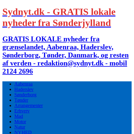
Sydnyt.dk - GRATIS lokale
nyheder fra Sønderjylland
GRATIS LOKALE nyheder fra
grænselandet, Aabenraa, Haderslev,
Sønderborg, Tønder, Danmark, og resten
af verden - redaktion@sydnyt.dk - mobil
2124 2696
Aabenraa
Haderslev
Sønderborg
Tønder
Arrangementer
Erhverv
Mad
Motor
Natur
NYHED