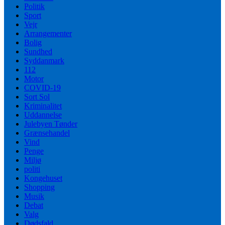
Politik
Sport
Vejr
Arrangementer
Bolig
Sundhed
Syddanmark
112
Motor
COVID-19
Sort Sol
Kriminalitet
Uddannelse
Julebyen Tønder
Grænsehandel
Vind
Penge
Miljø
politi
Kongehuset
Shopping
Musik
Debat
Valg
Dødsfald