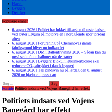
Haven
Byggeri
Det sker
Populære emner
6. august 2026
|
Politiet har lukket tilkørslen til rastepladsen
ved Øster Løgum på motorvejen i nordgående spor torsdag
aften
6. august 2026
|
Forurening på Cheminovas gamle
fabriksgrund bliver nu indkapslet
6. august 2026
|
DM i Ballonflyvning 2026 – Sådan kan du
også se de flotte balloner når de starter
6. august 2026
|
Byggeri: Biokul i letklinkerblokke skal
reducere CO₂-aftrykket i dansk byggeri
6. august 2026
|
Tæl pindsvin nu på lørdag den 8. august
2026 og hjælp en presset art
Søg
efter:
Forside
Politiets indsats ved Vojens Banegård har effekt
Politiets indsats ved Vojens
Banegård har effekt