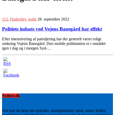
112
,
Haderslev
,
politi
28. september 2022
Politiets indsats ved Vojens Banegård har effekt
Efter intensivering af patruljering har der generelt været roligt
omkring Vojens Banegård. Den mobile politistation er i området
igen i dag og i morgen Syd-…
Sydnyt.dk
Her kan du læse om nyheder, arrangementer, sport, natur, hobby,