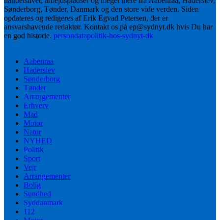
handelslivet, arbejdspladser og meget mere fra Aabenraa, Haderslev,
Sønderborg, Tønder, Danmark og den store vide verden. Siden
opdateres og redigeres af Erik Egvad Petersen, der er
ansvarshavende redaktør. Kontakt os på ep@sydnyt.dk hvis Du har
en god historie.
persondatapolitik-hos-sydnyt-dk
Aabenraa
Haderslev
Sønderborg
Tønder
Arrangementer
Erhverv
Mad
Motor
Natur
NYHED
Politik
Sport
Vejr
Arrangementer
Bolig
Sundhed
Syddanmark
112