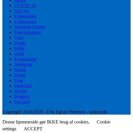
Motor
COVID-19
Sort Sol
Kriminalitet
Uddannelse
Julebyen Tønder
Grænsehandel
Vind
Penge
Miljø
politi
Kongehuset
Shopping
Musik
Debat
Valg
Dødsfald
Haven
Byggeri
Det sker
Copyright 2020/2028 - Erik Egvad Petersen - sydnyt.dk
Denne hjemmeside gør IKKE brug af cookies.
Cookie
settings
ACCEPT