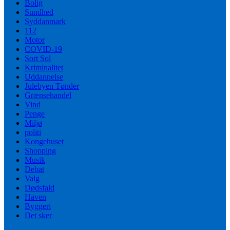
Bolig
Sundhed
Syddanmark
112
Motor
COVID-19
Sort Sol
Kriminalitet
Uddannelse
Julebyen Tønder
Grænsehandel
Vind
Penge
Miljø
politi
Kongehuset
Shopping
Musik
Debat
Valg
Dødsfald
Haven
Byggeri
Det sker