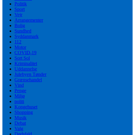
Politik
Sport
Vejr
Arrangementer
Bolig
Sundhed
Syddanmark
112
Motor
COVID-19
Sort Sol
Kriminalitet
Uddannelse
Julebyen Tønder
Grænsehandel
Vind
Penge
Miljø
politi
Kongehuset
Shopping
Musik
Debat
Valg
Dødsfald