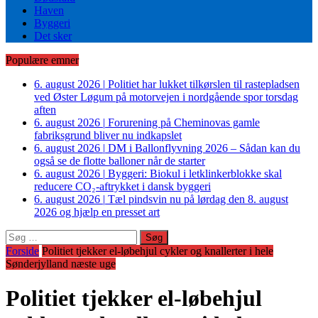
Haven
Byggeri
Det sker
Populære emner
6. august 2026
|
Politiet har lukket tilkørslen til rastepladsen
ved Øster Løgum på motorvejen i nordgående spor torsdag
aften
6. august 2026
|
Forurening på Cheminovas gamle
fabriksgrund bliver nu indkapslet
6. august 2026
|
DM i Ballonflyvning 2026 – Sådan kan du
også se de flotte balloner når de starter
6. august 2026
|
Byggeri: Biokul i letklinkerblokke skal
reducere CO₂-aftrykket i dansk byggeri
6. august 2026
|
Tæl pindsvin nu på lørdag den 8. august
2026 og hjælp en presset art
Søg
efter:
Forside
Politiet tjekker el-løbehjul cykler og knallerter i hele
Sønderjylland næste uge
Politiet tjekker el-løbehjul