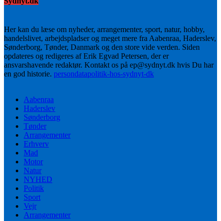
Sydnyt.dk
Her kan du læse om nyheder, arrangementer, sport, natur, hobby,
handelslivet, arbejdspladser og meget mere fra Aabenraa, Haderslev,
Sønderborg, Tønder, Danmark og den store vide verden. Siden
opdateres og redigeres af Erik Egvad Petersen, der er
ansvarshavende redaktør. Kontakt os på ep@sydnyt.dk hvis Du har
en god historie.
persondatapolitik-hos-sydnyt-dk
Aabenraa
Haderslev
Sønderborg
Tønder
Arrangementer
Erhverv
Mad
Motor
Natur
NYHED
Politik
Sport
Vejr
Arrangementer