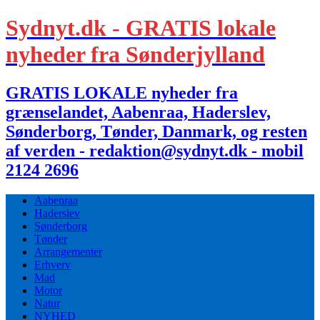
Sydnyt.dk - GRATIS lokale
nyheder fra Sønderjylland
GRATIS LOKALE nyheder fra
grænselandet, Aabenraa, Haderslev,
Sønderborg, Tønder, Danmark, og resten
af verden - redaktion@sydnyt.dk - mobil
2124 2696
Aabenraa
Haderslev
Sønderborg
Tønder
Arrangementer
Erhverv
Mad
Motor
Natur
NYHED