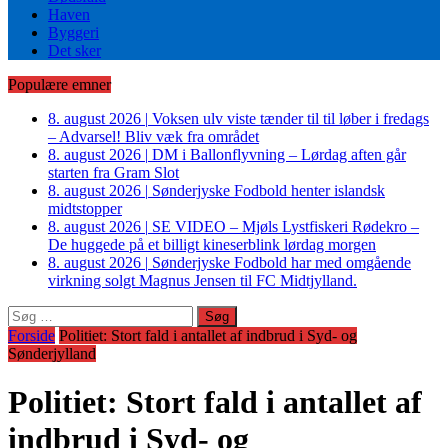
Haven
Byggeri
Det sker
Populære emner
8. august 2026
|
Voksen ulv viste tænder til til løber i fredags
– Advarsel! Bliv væk fra området
8. august 2026
|
DM i Ballonflyvning – Lørdag aften går
starten fra Gram Slot
8. august 2026
|
Sønderjyske Fodbold henter islandsk
midtstopper
8. august 2026
|
SE VIDEO – Mjøls Lystfiskeri Rødekro –
De huggede på et billigt kineserblink lørdag morgen
8. august 2026
|
Sønderjyske Fodbold har med omgående
virkning solgt Magnus Jensen til FC Midtjylland.
Søg
efter:
Forside
Politiet: Stort fald i antallet af indbrud i Syd- og
Sønderjylland
Politiet: Stort fald i antallet af
indbrud i Syd- og