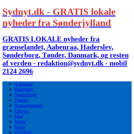
Sydnyt.dk - GRATIS lokale
nyheder fra Sønderjylland
GRATIS LOKALE nyheder fra
grænselandet, Aabenraa, Haderslev,
Sønderborg, Tønder, Danmark, og resten
af verden - redaktion@sydnyt.dk - mobil
2124 2696
Aabenraa
Haderslev
Sønderborg
Tønder
Arrangementer
Erhverv
Mad
Motor
Natur
NYHED