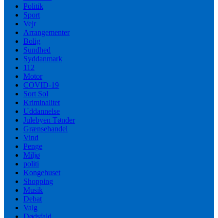
Politik
Sport
Vejr
Arrangementer
Bolig
Sundhed
Syddanmark
112
Motor
COVID-19
Sort Sol
Kriminalitet
Uddannelse
Julebyen Tønder
Grænsehandel
Vind
Penge
Miljø
politi
Kongehuset
Shopping
Musik
Debat
Valg
Dødsfald