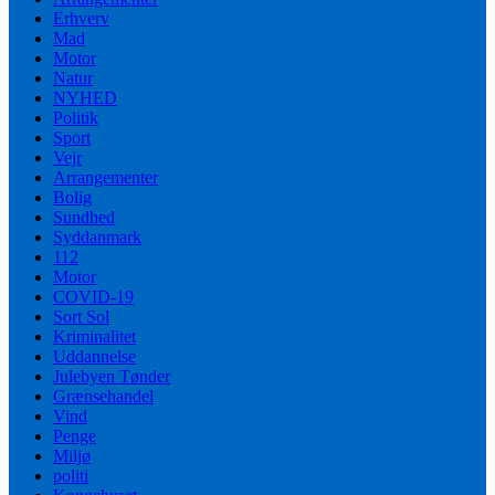
Erhverv
Mad
Motor
Natur
NYHED
Politik
Sport
Vejr
Arrangementer
Bolig
Sundhed
Syddanmark
112
Motor
COVID-19
Sort Sol
Kriminalitet
Uddannelse
Julebyen Tønder
Grænsehandel
Vind
Penge
Miljø
politi