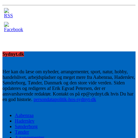
Sydnyt.dk
Her kan du læse om nyheder, arrangementer, sport, natur, hobby,
handelslivet, arbejdspladser og meget mere fra Aabenraa, Haderslev,
Sønderborg, Tønder, Danmark og den store vide verden. Siden
opdateres og redigeres af Erik Egvad Petersen, der er
ansvarshavende redaktør. Kontakt os på ep@sydnyt.dk hvis Du har
en god historie.
persondatapolitik-hos-sydnyt-dk
Aabenraa
Haderslev
Sønderborg
Tønder
Arrangementer