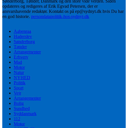
Sønderborg, Tønder, Danmark og den store vide verden. Siden
opdateres og redigeres af Erik Egvad Petersen, der er
ansvarshavende redaktør. Kontakt os på ep@sydnyt.dk hvis Du har
en god historie.
persondatapolitik-hos-sydnyt-dk
Aabenraa
Haderslev
Sønderborg
Tønder
Arrangementer
Erhverv
Mad
Motor
Natur
NYHED
Politik
Sport
Vejr
Arrangementer
Bolig
Sundhed
Syddanmark
112
Motor