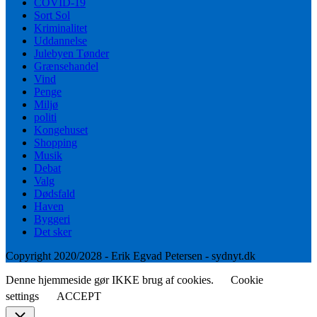
COVID-19
Sort Sol
Kriminalitet
Uddannelse
Julebyen Tønder
Grænsehandel
Vind
Penge
Miljø
politi
Kongehuset
Shopping
Musik
Debat
Valg
Dødsfald
Haven
Byggeri
Det sker
Copyright 2020/2028 - Erik Egvad Petersen - sydnyt.dk
Denne hjemmeside gør IKKE brug af cookies.
Cookie
settings
ACCEPT