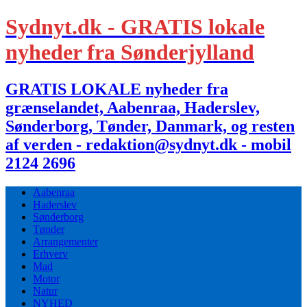
Sydnyt.dk - GRATIS lokale
nyheder fra Sønderjylland
GRATIS LOKALE nyheder fra
grænselandet, Aabenraa, Haderslev,
Sønderborg, Tønder, Danmark, og resten
af verden - redaktion@sydnyt.dk - mobil
2124 2696
Aabenraa
Haderslev
Sønderborg
Tønder
Arrangementer
Erhverv
Mad
Motor
Natur
NYHED