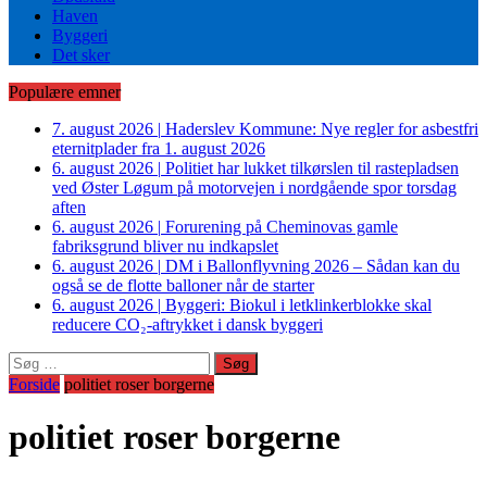
Haven
Byggeri
Det sker
Populære emner
7. august 2026
|
Haderslev Kommune: Nye regler for asbestfri
eternitplader fra 1. august 2026
6. august 2026
|
Politiet har lukket tilkørslen til rastepladsen
ved Øster Løgum på motorvejen i nordgående spor torsdag
aften
6. august 2026
|
Forurening på Cheminovas gamle
fabriksgrund bliver nu indkapslet
6. august 2026
|
DM i Ballonflyvning 2026 – Sådan kan du
også se de flotte balloner når de starter
6. august 2026
|
Byggeri: Biokul i letklinkerblokke skal
reducere CO₂-aftrykket i dansk byggeri
Søg
efter:
Forside
politiet roser borgerne
politiet roser borgerne