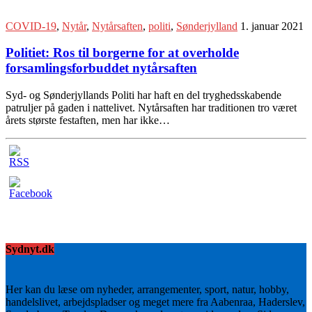
COVID-19
,
Nytår
,
Nytårsaften
,
politi
,
Sønderjylland
1. januar 2021
Politiet: Ros til borgerne for at overholde
forsamlingsforbuddet nytårsaften
Syd- og Sønderjyllands Politi har haft en del tryghedsskabende
patruljer på gaden i nattelivet. Nytårsaften har traditionen tro været
årets største festaften, men har ikke…
Sydnyt.dk
Her kan du læse om nyheder, arrangementer, sport, natur, hobby,
handelslivet, arbejdspladser og meget mere fra Aabenraa, Haderslev,