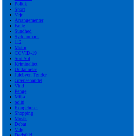
Politik
Sport
Vejr
Arrangementer
Bolig
Sundhed
Syddanmark
112
Motor
COVID-19
Sort Sol
Kriminalitet
Uddannelse
Julebyen Tønder
Grænsehandel
Vind
Penge
Miljø
politi
Kongehuset
Shopping
Musik
Debat
Valg
Dødsfald