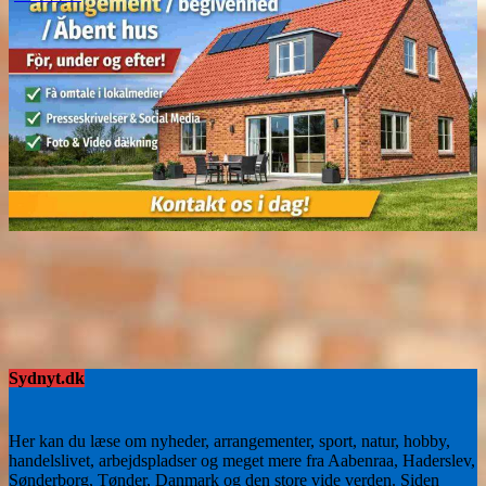
Sydnyt.dk
Her kan du læse om nyheder, arrangementer, sport, natur, hobby,
handelslivet, arbejdspladser og meget mere fra Aabenraa, Haderslev,
Sønderborg, Tønder, Danmark og den store vide verden. Siden