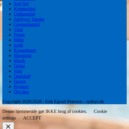
Sort Sol
Kriminalitet
Uddannelse
Julebyen Tønder
Grænsehandel
Vind
Penge
Miljø
politi
Kongehuset
Shopping
Musik
Debat
Valg
Dødsfald
Haven
Byggeri
Det sker
Copyright 2020/2028 - Erik Egvad Petersen - sydnyt.dk
Denne hjemmeside gør IKKE brug af cookies.
Cookie
settings
ACCEPT