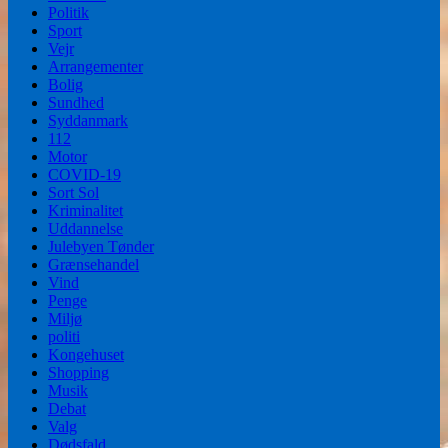
Politik
Sport
Vejr
Arrangementer
Bolig
Sundhed
Syddanmark
112
Motor
COVID-19
Sort Sol
Kriminalitet
Uddannelse
Julebyen Tønder
Grænsehandel
Vind
Penge
Miljø
politi
Kongehuset
Shopping
Musik
Debat
Valg
Dødsfald