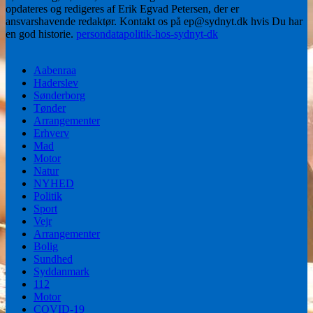
opdateres og redigeres af Erik Egvad Petersen, der er
ansvarshavende redaktør. Kontakt os på ep@sydnyt.dk hvis Du har
en god historie.
persondatapolitik-hos-sydnyt-dk
Aabenraa
Haderslev
Sønderborg
Tønder
Arrangementer
Erhverv
Mad
Motor
Natur
NYHED
Politik
Sport
Vejr
Arrangementer
Bolig
Sundhed
Syddanmark
112
Motor
COVID-19