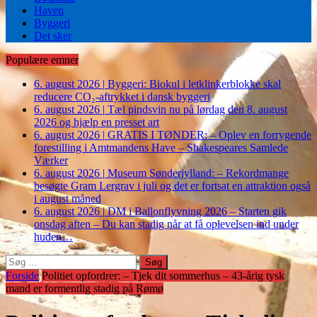
Haven
Byggeri
Det sker
Populære emner
6. august 2026
|
Byggeri: Biokul i letklinkerblokke skal
reducere CO₂-aftrykket i dansk byggeri
6. august 2026
|
Tæl pindsvin nu på lørdag den 8. august
2026 og hjælp en presset art
6. august 2026
|
GRATIS I TØNDER: – Oplev en forrygende
forestilling i Amtmandens Have – Shakespeares Samlede
Værker
6. august 2026
|
Museum Sønderjylland: – Rekordmange
besøgte Gram Lergrav i juli og det er fortsat en attraktion også
i august måned
6. august 2026
|
DM i Ballonflyvning 2026 – Starten gik
onsdag aften – Du kan stadig når at få oplevelsen ind under
huden…
Søg
efter:
Forside
Politiet opfordrer: – Tjek dit sommerhus – 43-årig tysk
mand er formentlig stadig på Rømø