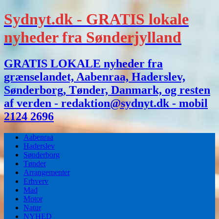
Sydnyt.dk - GRATIS lokale
nyheder fra Sønderjylland
GRATIS LOKALE nyheder fra
grænselandet, Aabenraa, Haderslev,
Sønderborg, Tønder, Danmark, og resten
af verden - redaktion@sydnyt.dk - mobil
2124 2696
Aabenraa
Haderslev
Sønderborg
Tønder
Arrangementer
Erhverv
Mad
Motor
Natur
NYHED