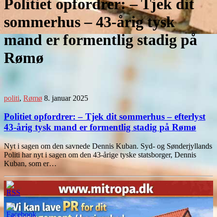
Politiet opfordrer: – Tjek dit
sommerhus – 43-årig tysk
mand er formentlig stadig på
Rømø
politi
,
Rømø
8. januar 2025
Politiet opfordrer: – Tjek dit sommerhus – efterlyst
43-årig tysk mand er formentlig stadig på Rømø
Nyt i sagen om den savnede Dennis Kuban. Syd- og Sønderjyllands
Politi har nyt i sagen om den 43-årige tyske statsborger, Dennis
Kuban, som er…