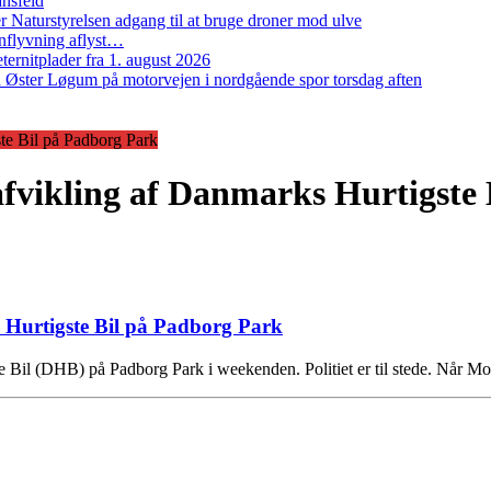
ansfeld
 Naturstyrelsen adgang til at bruge droner mod ulve
nflyvning aflyst…
ernitplader fra 1. august 2026
 ved Øster Løgum på motorvejen i nordgående spor torsdag aften
ste Bil på Padborg Park
r afvikling af Danmarks Hurtigst
ks Hurtigste Bil på Padborg Park
 Bil (DHB) på Padborg Park i weekenden. Politiet er til stede. Når M