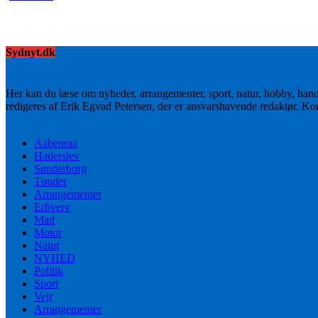
Sydnyt.dk
Her kan du læse om nyheder, arrangementer, sport, natur, hobby, han
redigeres af Erik Egvad Petersen, der er ansvarshavende redaktør. K
Aabenraa
Haderslev
Sønderborg
Tønder
Arrangementer
Erhverv
Mad
Motor
Natur
NYHED
Politik
Sport
Vejr
Arrangementer