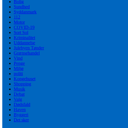
Bolig
Sundhed
Syddanmark
112
Motor
COVID-19
Sort Sol
Kriminalitet
Uddannelse
Julebyen Tønder
Grænsehandel
Vind
Penge
Miljø
politi
Kongehuset
Shopping
Musik
Debat
Valg
Dødsfald
Haven
Byggeri
Det sker