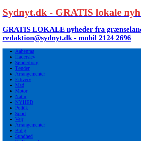
Sydnyt.dk - GRATIS lokale nyh
GRATIS LOKALE nyheder fra grænselandet,
redaktion@sydnyt.dk - mobil 2124 2696
Aabenraa
Haderslev
Sønderborg
Tønder
Arrangementer
Erhverv
Mad
Motor
Natur
NYHED
Politik
Sport
Vejr
Arrangementer
Bolig
Sundhed