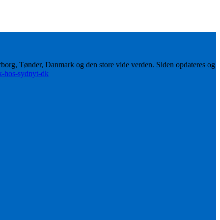
erborg, Tønder, Danmark og den store vide verden. Siden opdateres og
ik-hos-sydnyt-dk