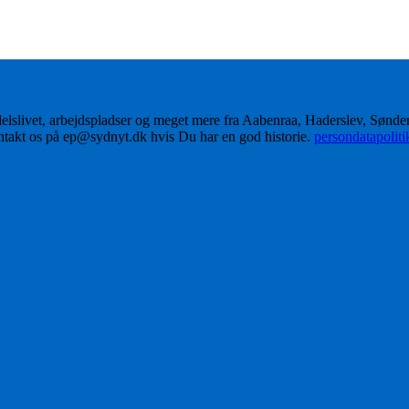
delslivet, arbejdspladser og meget mere fra Aabenraa, Haderslev, Sønd
ontakt os på ep@sydnyt.dk hvis Du har en god historie.
persondatapolit