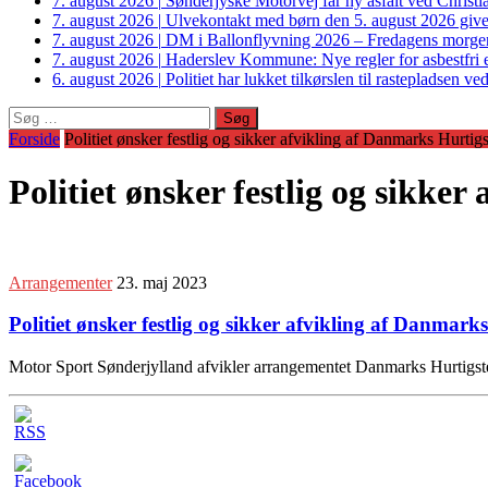
7. august 2026
|
Sønderjyske Motorvej får ny asfalt ved Christi
7. august 2026
|
Ulvekontakt med børn den 5. august 2026 giver
7. august 2026
|
DM i Ballonflyvning 2026 – Fredagens morge
7. august 2026
|
Haderslev Kommune: Nye regler for asbestfri et
6. august 2026
|
Politiet har lukket tilkørslen til rastepladsen
Søg
efter:
Forside
Politiet ønsker festlig og sikker afvikling af Danmarks Hurtig
Politiet ønsker festlig og sikke
Arrangementer
23. maj 2023
Politiet ønsker festlig og sikker afvikling af Danmar
Motor Sport Sønderjylland afvikler arrangementet Danmarks Hurtigste