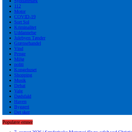
Syddanmark
112
Motor
COVID-19
Sort Sol
Kriminalitet
Uddannelse
Julebyen Tønder
Grænsehandel
Vind
Penge
Miljø
politi
Kongehuset
Shopping
Musik
Debat
Valg
Dødsfald
Haven
Byggeri
Det sker
Populære emner