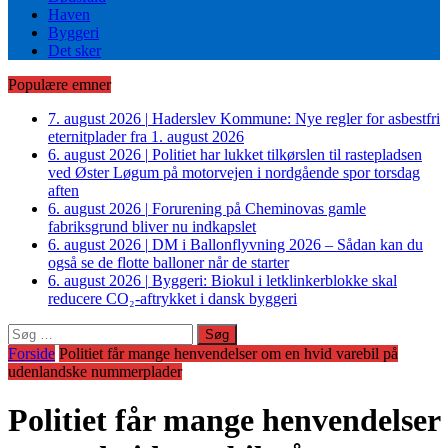
Haven
Byggeri
Det sker
Populære emner
7. august 2026
|
Haderslev Kommune: Nye regler for asbestfri
eternitplader fra 1. august 2026
6. august 2026
|
Politiet har lukket tilkørslen til rastepladsen
ved Øster Løgum på motorvejen i nordgående spor torsdag
aften
6. august 2026
|
Forurening på Cheminovas gamle
fabriksgrund bliver nu indkapslet
6. august 2026
|
DM i Ballonflyvning 2026 – Sådan kan du
også se de flotte balloner når de starter
6. august 2026
|
Byggeri: Biokul i letklinkerblokke skal
reducere CO₂-aftrykket i dansk byggeri
Søg
efter:
Forside
Politiet får mange henvendelser om en hvid varebil på
udenlandske nummerplader
Politiet får mange henvendelser