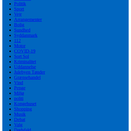
Politik
Sport
Vejr
Arrangementer
Bolig
Sundhed
Syddanmark
112
Motor
COVID-19
Sort Sol
Kriminalitet
Uddannelse
Julebyen Tønder
Grænsehandel
Vind
Penge
Miljø
politi
Kongehuset
Shopping
Musik
Debat
Valg
Dødsfald