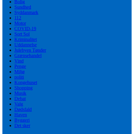
Bolig
Sundhed
Syddanmark
112
Motor
COVID-19
Sort Sol
Kriminalitet
Uddannelse
Julebyen Tønder
Grænsehandel
Vind
Penge
Miljø
politi
Kongehuset
Shopping
Musik
Debat
Valg
Dødsfald
Haven
Byggeri
Det sker