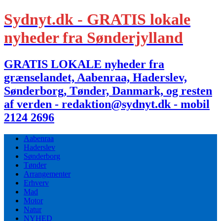
Sydnyt.dk - GRATIS lokale
nyheder fra Sønderjylland
GRATIS LOKALE nyheder fra
grænselandet, Aabenraa, Haderslev,
Sønderborg, Tønder, Danmark, og resten
af verden - redaktion@sydnyt.dk - mobil
2124 2696
Aabenraa
Haderslev
Sønderborg
Tønder
Arrangementer
Erhverv
Mad
Motor
Natur
NYHED