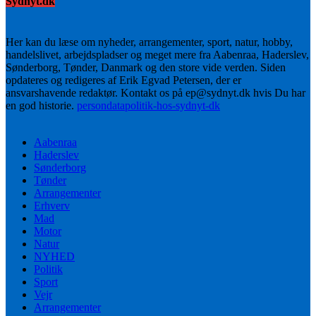
Sydnyt.dk
Her kan du læse om nyheder, arrangementer, sport, natur, hobby,
handelslivet, arbejdspladser og meget mere fra Aabenraa, Haderslev,
Sønderborg, Tønder, Danmark og den store vide verden. Siden
opdateres og redigeres af Erik Egvad Petersen, der er
ansvarshavende redaktør. Kontakt os på ep@sydnyt.dk hvis Du har
en god historie.
persondatapolitik-hos-sydnyt-dk
Aabenraa
Haderslev
Sønderborg
Tønder
Arrangementer
Erhverv
Mad
Motor
Natur
NYHED
Politik
Sport
Vejr
Arrangementer