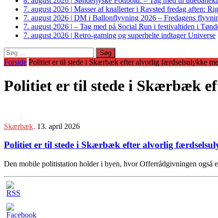
8. august 2026
|
Sønderjyske Fodbold: – Tag med til udebanek
7. august 2026
|
Masser af knallerter i Ravsted fredag aften: 
7. august 2026
|
DM i Ballonflyvning 2026 – Fredagens flyvnin
7. august 2026
|
– Tag med på Social Run i festivaltiden i Tø
7. august 2026
|
Retro-gaming og superhelte indtager Universe
Søg
efter:
Forside
Politiet er til stede i Skærbæk efter alvorlig færdselsulykke m
Politiet er til stede i Skærbæk 
Skærbæk,
13. april 2026
Politiet er til stede i Skærbæk efter alvorlig færdsels
Den mobile politistation holder i byen, hvor Offerrådgivningen også e