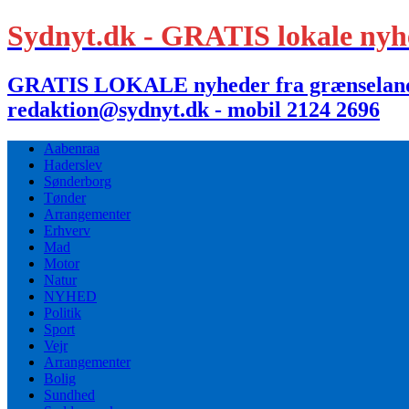
Sydnyt.dk - GRATIS lokale nyh
GRATIS LOKALE nyheder fra grænselandet,
redaktion@sydnyt.dk - mobil 2124 2696
Aabenraa
Haderslev
Sønderborg
Tønder
Arrangementer
Erhverv
Mad
Motor
Natur
NYHED
Politik
Sport
Vejr
Arrangementer
Bolig
Sundhed