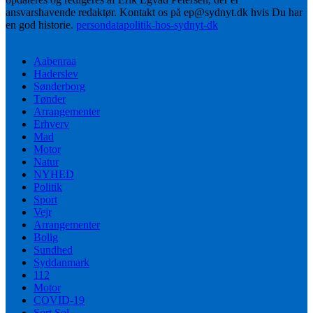
ansvarshavende redaktør. Kontakt os på ep@sydnyt.dk hvis Du har
en god historie.
persondatapolitik-hos-sydnyt-dk
Aabenraa
Haderslev
Sønderborg
Tønder
Arrangementer
Erhverv
Mad
Motor
Natur
NYHED
Politik
Sport
Vejr
Arrangementer
Bolig
Sundhed
Syddanmark
112
Motor
COVID-19
Sort Sol