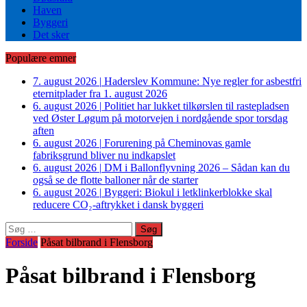
Haven
Byggeri
Det sker
Populære emner
7. august 2026
|
Haderslev Kommune: Nye regler for asbestfri
eternitplader fra 1. august 2026
6. august 2026
|
Politiet har lukket tilkørslen til rastepladsen
ved Øster Løgum på motorvejen i nordgående spor torsdag
aften
6. august 2026
|
Forurening på Cheminovas gamle
fabriksgrund bliver nu indkapslet
6. august 2026
|
DM i Ballonflyvning 2026 – Sådan kan du
også se de flotte balloner når de starter
6. august 2026
|
Byggeri: Biokul i letklinkerblokke skal
reducere CO₂-aftrykket i dansk byggeri
Søg
efter:
Forside
Påsat bilbrand i Flensborg
Påsat bilbrand i Flensborg