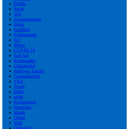
Politik
Sport
Vejr
Arrangementer
Bolig
Sundhed
Syddanmark
112
Motor
COVID-19
Sort Sol
Kriminalitet
Uddannelse
Julebyen Tønder
Grænsehandel
Vind
Penge
Miljø
politi
Kongehuset
Shopping
Musik
Debat
Valg
Dødsfald