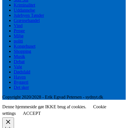
Kriminalitet
Uddannelse
Julebyen Tønder
Grænsehandel
Vind
Penge
Miljø
politi
Kongehuset
Shopping
Musik
Debat
Valg
Dødsfald
Haven
Byggeri
Det sker
Copyright 2020/2028 - Erik Egvad Petersen - sydnyt.dk
Denne hjemmeside gør IKKE brug af cookies.
Cookie
settings
ACCEPT