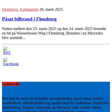
Flensburg
,
Kriminalitet
26. marts 2025
Påsat bilbrand i Flensborg
Natten mellem den 23. marts 2025 og den 24. marts 2025 brændte
en bil på Wasserlooser Weg i Flensborg. Branden i en Mercedes
blev anmeldt…
Sydnyt.dk
Her kan du læse om nyheder, arrangementer, sport, natur, hobby,
handelslivet, arbejdspladser og meget mere fra Aabenraa, Haderslev,
Sønderborg, Tønder, Danmark og den store vide verden. Siden
opdateres og redigeres af Erik Egvad Petersen, der er