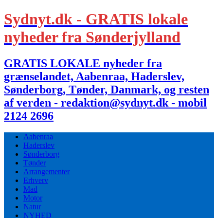
Sydnyt.dk - GRATIS lokale
nyheder fra Sønderjylland
GRATIS LOKALE nyheder fra
grænselandet, Aabenraa, Haderslev,
Sønderborg, Tønder, Danmark, og resten
af verden - redaktion@sydnyt.dk - mobil
2124 2696
Aabenraa
Haderslev
Sønderborg
Tønder
Arrangementer
Erhverv
Mad
Motor
Natur
NYHED