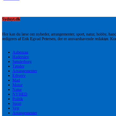
Sydnyt.dk
Her kan du læse om nyheder, arrangementer, sport, natur, hobby, han
redigeres af Erik Egvad Petersen, der er ansvarshavende redaktør. K
Aabenraa
Haderslev
Sønderborg
Tønder
Arrangementer
Erhverv
Mad
Motor
Natur
NYHED
Politik
Sport
Vejr
Arrangementer