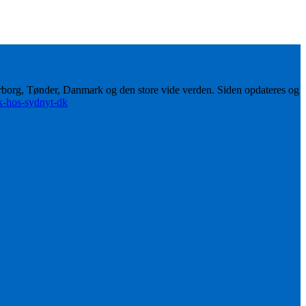
erborg, Tønder, Danmark og den store vide verden. Siden opdateres og
ik-hos-sydnyt-dk