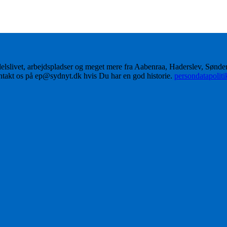
delslivet, arbejdspladser og meget mere fra Aabenraa, Haderslev, Sønd
ontakt os på ep@sydnyt.dk hvis Du har en god historie.
persondatapolit