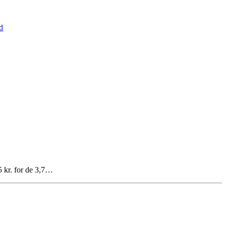
d
5 kr. for de 3,7…