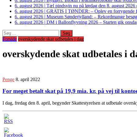
6. august 2026
|
Byggeri: Biokul i letklinkerblokke skal reduce
6. august 2026
|
Tæl pindsvin nu på lørdag den 8. august 2026 o
6. august 2026
|
GRATIS I TØNDER: – Oplev en forrygende fo
6. august 2026
|
Museum Sønderjylland: – Rekordmange besøgte G
6. august 2026
|
DM i Ballonflyvning 2026 – Starten gik onsdag
Søg
efter:
Forside
overskydende skat udbetales i dag
overskydende skat udbetales i d
Penge
8. april 2022
For meget betalt skat på 19,9 mia. kr. på vej til konto
I dag, fredag den 8. april, begynder Skattestyrelsen at udbetale ove