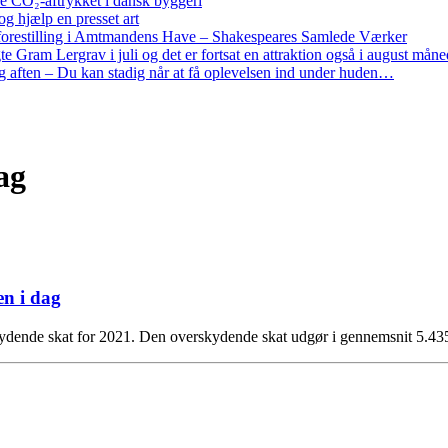
re CO₂-aftrykket i dansk byggeri
g hjælp en presset art
restilling i Amtmandens Have – Shakespeares Samlede Værker
ram Lergrav i juli og det er fortsat en attraktion også i august måne
 aften – Du kan stadig når at få oplevelsen ind under huden…
ag
en i dag
rskydende skat for 2021. Den overskydende skat udgør i gennemsnit 5.43