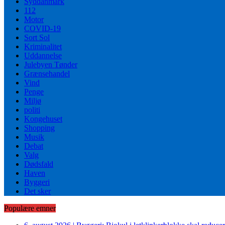
Syddanmark
112
Motor
COVID-19
Sort Sol
Kriminalitet
Uddannelse
Julebyen Tønder
Grænsehandel
Vind
Penge
Miljø
politi
Kongehuset
Shopping
Musik
Debat
Valg
Dødsfald
Haven
Byggeri
Det sker
Populære emner