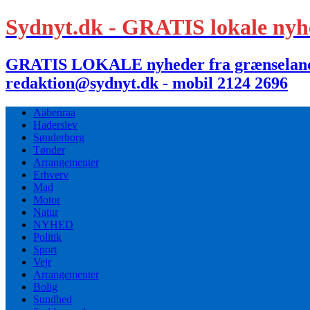
Sydnyt.dk - GRATIS lokale nyh
GRATIS LOKALE nyheder fra grænselandet,
redaktion@sydnyt.dk - mobil 2124 2696
Aabenraa
Haderslev
Sønderborg
Tønder
Arrangementer
Erhverv
Mad
Motor
Natur
NYHED
Politik
Sport
Vejr
Arrangementer
Bolig
Sundhed