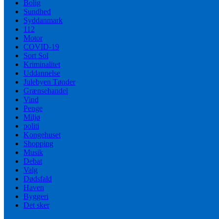
Bolig
Sundhed
Syddanmark
112
Motor
COVID-19
Sort Sol
Kriminalitet
Uddannelse
Julebyen Tønder
Grænsehandel
Vind
Penge
Miljø
politi
Kongehuset
Shopping
Musik
Debat
Valg
Dødsfald
Haven
Byggeri
Det sker