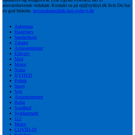
ansvarshavende redaktør. Kontakt os på ep@sydnyt.dk hvis Du har
en god historie.
persondatapolitik-hos-sydnyt-dk
Aabenraa
Haderslev
Sønderborg
Tønder
Arrangementer
Erhverv
Mad
Motor
Natur
NYHED
Politik
Sport
Vejr
Arrangementer
Bolig
Sundhed
Syddanmark
112
Motor
COVID-19
Sort Sol