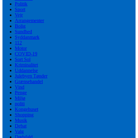
Politik
Sport
Vejr
Arrangementer
Bolig
Sundhed
Syddanmark
112
Motor
COVID-19
Sort Sol
Kriminalitet
Uddannelse
Julebyen Tønder
Grænsehandel
Vind
Penge
Miljø
politi
Kongehuset
Shopping
Musik
Debat
Valg
Dødsfald