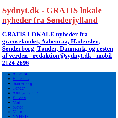
Sydnyt.dk - GRATIS lokale
nyheder fra Sønderjylland
GRATIS LOKALE nyheder fra
grænselandet, Aabenraa, Haderslev,
Sønderborg, Tønder, Danmark, og resten
af verden - redaktion@sydnyt.dk - mobil
2124 2696
Aabenraa
Haderslev
Sønderborg
Tønder
Arrangementer
Erhverv
Mad
Motor
Natur
NYHED