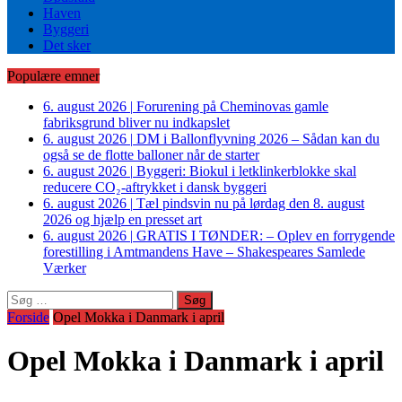
Haven
Byggeri
Det sker
Populære emner
6. august 2026
|
Forurening på Cheminovas gamle
fabriksgrund bliver nu indkapslet
6. august 2026
|
DM i Ballonflyvning 2026 – Sådan kan du
også se de flotte balloner når de starter
6. august 2026
|
Byggeri: Biokul i letklinkerblokke skal
reducere CO₂-aftrykket i dansk byggeri
6. august 2026
|
Tæl pindsvin nu på lørdag den 8. august
2026 og hjælp en presset art
6. august 2026
|
GRATIS I TØNDER: – Oplev en forrygende
forestilling i Amtmandens Have – Shakespeares Samlede
Værker
Søg
efter:
Forside
Opel Mokka i Danmark i april
Opel Mokka i Danmark i april