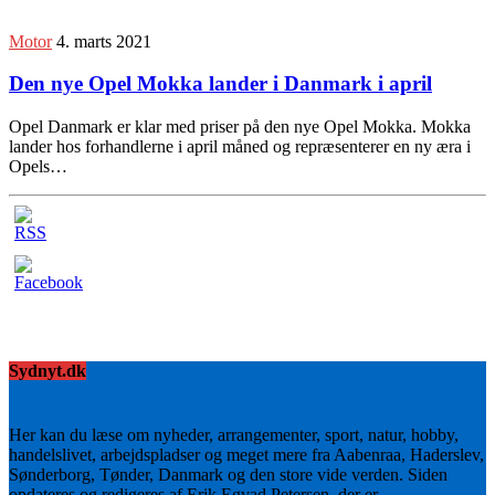
Motor
4. marts 2021
Den nye Opel Mokka lander i Danmark i april
Opel Danmark er klar med priser på den nye Opel Mokka. Mokka
lander hos forhandlerne i april måned og repræsenterer en ny æra i
Opels…
Sydnyt.dk
Her kan du læse om nyheder, arrangementer, sport, natur, hobby,
handelslivet, arbejdspladser og meget mere fra Aabenraa, Haderslev,
Sønderborg, Tønder, Danmark og den store vide verden. Siden
opdateres og redigeres af Erik Egvad Petersen, der er