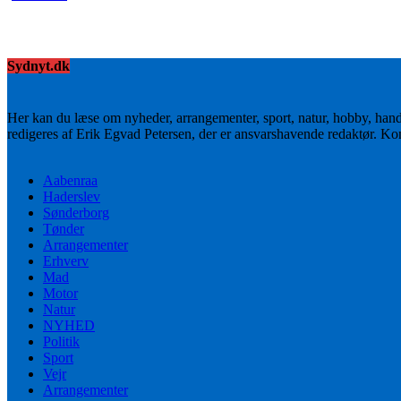
Sydnyt.dk
Her kan du læse om nyheder, arrangementer, sport, natur, hobby, han
redigeres af Erik Egvad Petersen, der er ansvarshavende redaktør. K
Aabenraa
Haderslev
Sønderborg
Tønder
Arrangementer
Erhverv
Mad
Motor
Natur
NYHED
Politik
Sport
Vejr
Arrangementer