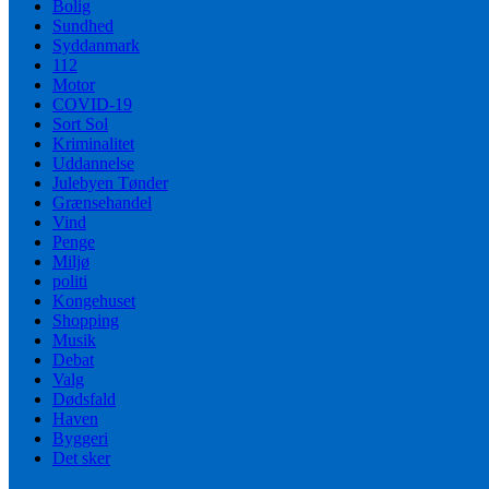
Bolig
Sundhed
Syddanmark
112
Motor
COVID-19
Sort Sol
Kriminalitet
Uddannelse
Julebyen Tønder
Grænsehandel
Vind
Penge
Miljø
politi
Kongehuset
Shopping
Musik
Debat
Valg
Dødsfald
Haven
Byggeri
Det sker