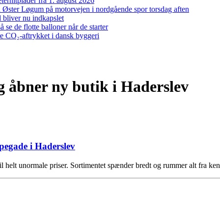
ernitplader fra 1. august 2026
 ved Øster Løgum på motorvejen i nordgående spor torsdag aften
bliver nu indkapslet
e de flotte balloner når de starter
re CO₂-aftrykket i dansk byggeri
 åbner ny butik i Haderslev
pegade i Haderslev
l helt unormale priser. Sortimentet spænder bredt og rummer alt fra k