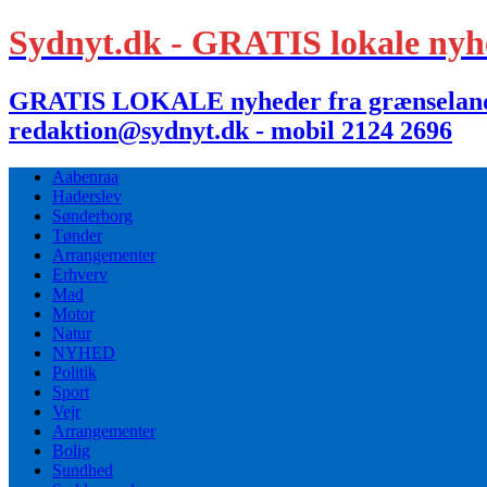
Sydnyt.dk - GRATIS lokale nyh
GRATIS LOKALE nyheder fra grænselandet,
redaktion@sydnyt.dk - mobil 2124 2696
Aabenraa
Haderslev
Sønderborg
Tønder
Arrangementer
Erhverv
Mad
Motor
Natur
NYHED
Politik
Sport
Vejr
Arrangementer
Bolig
Sundhed