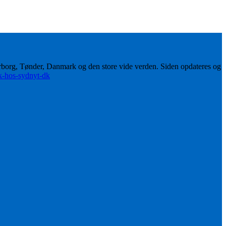
erborg, Tønder, Danmark og den store vide verden. Siden opdateres og
ik-hos-sydnyt-dk