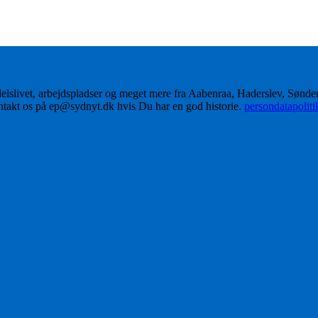
delslivet, arbejdspladser og meget mere fra Aabenraa, Haderslev, Sønd
ontakt os på ep@sydnyt.dk hvis Du har en god historie.
persondatapolit