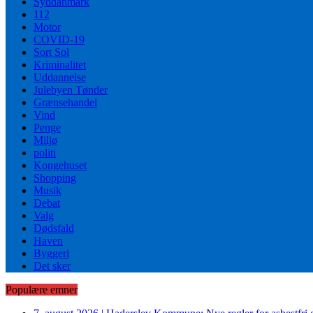
Syddanmark
112
Motor
COVID-19
Sort Sol
Kriminalitet
Uddannelse
Julebyen Tønder
Grænsehandel
Vind
Penge
Miljø
politi
Kongehuset
Shopping
Musik
Debat
Valg
Dødsfald
Haven
Byggeri
Det sker
Populære emner