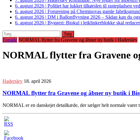
7. august 2026
|
Haderslev Kommune: Nye regler for asbestfri et
6. august 2026
|
Politiet har lukket tilkørslen til rastepladsen
6. august 2026
|
Forurening på Cheminovas gamle fabriksgrund 
6. august 2026
|
DM i Ballonflyvning 2026 – Sådan kan du også s
6. august 2026
|
Byggeri: Biokul i letklinkerblokke skal reduce
Søg
efter:
Forside
NORMAL flytter fra Gravene og åbner ny butik i Haderslev
NORMAL flytter fra Gravene og
Haderslev
18. april 2026
NORMAL flytter fra Gravene og åbner ny butik i Bis
NORMAL er en danskejet detailkæde, der sælger helt normale varer ti