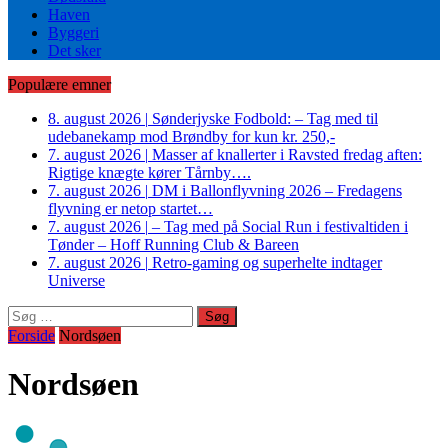
Haven
Byggeri
Det sker
Populære emner
8. august 2026
|
Sønderjyske Fodbold: – Tag med til
udebanekamp mod Brøndby for kun kr. 250,-
7. august 2026
|
Masser af knallerter i Ravsted fredag aften:
Rigtige knægte kører Tårnby….
7. august 2026
|
DM i Ballonflyvning 2026 – Fredagens
flyvning er netop startet…
7. august 2026
|
– Tag med på Social Run i festivaltiden i
Tønder – Hoff Running Club & Bareen
7. august 2026
|
Retro-gaming og superhelte indtager
Universe
Søg
efter:
Forside
Nordsøen
Nordsøen