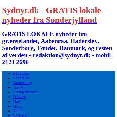
Sydnyt.dk - GRATIS lokale
nyheder fra Sønderjylland
GRATIS LOKALE nyheder fra
grænselandet, Aabenraa, Haderslev,
Sønderborg, Tønder, Danmark, og resten
af verden - redaktion@sydnyt.dk - mobil
2124 2696
Aabenraa
Haderslev
Sønderborg
Tønder
Arrangementer
Erhverv
Mad
Motor
Natur
NYHED