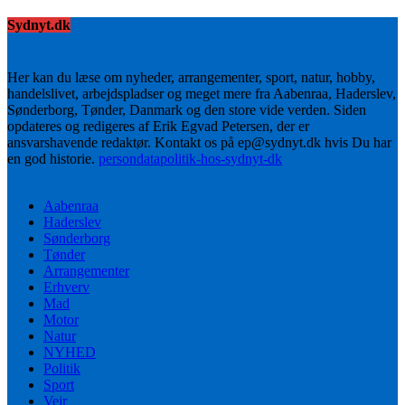
Sydnyt.dk
Her kan du læse om nyheder, arrangementer, sport, natur, hobby,
handelslivet, arbejdspladser og meget mere fra Aabenraa, Haderslev,
Sønderborg, Tønder, Danmark og den store vide verden. Siden
opdateres og redigeres af Erik Egvad Petersen, der er
ansvarshavende redaktør. Kontakt os på ep@sydnyt.dk hvis Du har
en god historie.
persondatapolitik-hos-sydnyt-dk
Aabenraa
Haderslev
Sønderborg
Tønder
Arrangementer
Erhverv
Mad
Motor
Natur
NYHED
Politik
Sport
Vejr