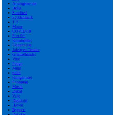
Arrangementer
Bolig
Sundhed
Syddanmark
112
Motor
COVID-19
Sort Sol
Kriminalitet
Uddannelse
Julebyen Tønder
Grænsehandel
Vind
Penge
Miljø
politi
Kongehuset
Shopping
Musik
Debat
Valg
Dødsfald
Haven
Byggeri
Det sker