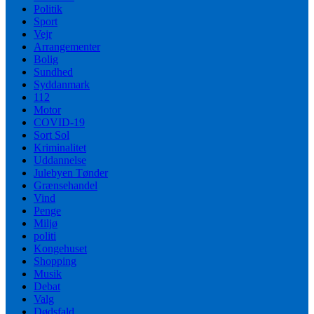
Politik
Sport
Vejr
Arrangementer
Bolig
Sundhed
Syddanmark
112
Motor
COVID-19
Sort Sol
Kriminalitet
Uddannelse
Julebyen Tønder
Grænsehandel
Vind
Penge
Miljø
politi
Kongehuset
Shopping
Musik
Debat
Valg
Dødsfald