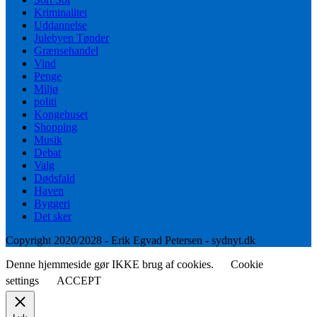
Kriminalitet
Uddannelse
Julebyen Tønder
Grænsehandel
Vind
Penge
Miljø
politi
Kongehuset
Shopping
Musik
Debat
Valg
Dødsfald
Haven
Byggeri
Det sker
Copyright 2020/2028 - Erik Egvad Petersen - sydnyt.dk
Denne hjemmeside gør IKKE brug af cookies.
Cookie
settings
ACCEPT