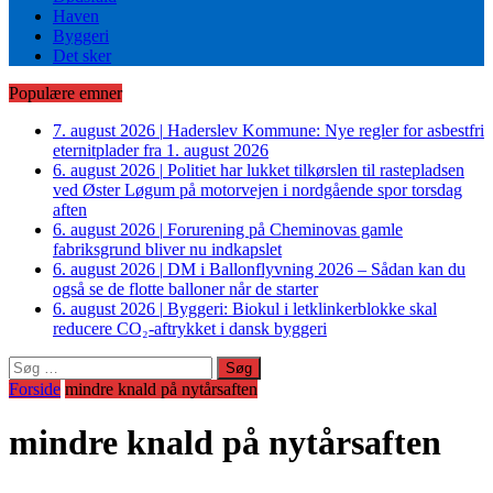
Haven
Byggeri
Det sker
Populære emner
7. august 2026
|
Haderslev Kommune: Nye regler for asbestfri
eternitplader fra 1. august 2026
6. august 2026
|
Politiet har lukket tilkørslen til rastepladsen
ved Øster Løgum på motorvejen i nordgående spor torsdag
aften
6. august 2026
|
Forurening på Cheminovas gamle
fabriksgrund bliver nu indkapslet
6. august 2026
|
DM i Ballonflyvning 2026 – Sådan kan du
også se de flotte balloner når de starter
6. august 2026
|
Byggeri: Biokul i letklinkerblokke skal
reducere CO₂-aftrykket i dansk byggeri
Søg
efter:
Forside
mindre knald på nytårsaften
mindre knald på nytårsaften