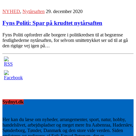
NYHED
,
Nytårsaften
29. december 2020
Fyns Politi: Spar på krudtet nytårsaften
Fyns Politi opfordrer alle borgere i politikredsen til at begrænse
festlighederne nytårsaften, for selvom smittetrykket ser ud til at gå
den rigtige vej igen på…
Sydnyt.dk
Her kan du læse om nyheder, arrangementer, sport, natur, hobby,
handelslivet, arbejdspladser og meget mere fra Aabenraa, Haderslev,
Sønderborg, Tønder, Danmark og den store vide verden. Siden
opdateres og redigeres af Erik Egvad Petersen, der er