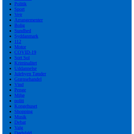
Politik
Sport
Vejr
Arrangementer
Bolig
Sundhed
Syddanmark
112
Motor
COVID-19
Sort Sol
Kriminalitet
Uddannelse
Julebyen Tønder
Grænsehandel
Vind
Penge
Miljø
politi
Kongehuset
Shopping
Musik
Debat
Valg
Dødsfald