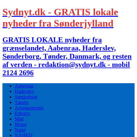
Sydnyt.dk - GRATIS lokale
nyheder fra Sønderjylland
GRATIS LOKALE nyheder fra
grænselandet, Aabenraa, Haderslev,
Sønderborg, Tønder, Danmark, og resten
af verden - redaktion@sydnyt.dk - mobil
2124 2696
Aabenraa
Haderslev
Sønderborg
Tønder
Arrangementer
Erhverv
Mad
Motor
Natur
NYHED