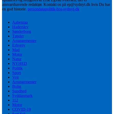
ansvarshavende redaktør. Kontakt os på ep@sydnyt.dk hvis Du har
en god historie.
persondatapolitik-hos-sydnyt-dk
Aabenraa
Haderslev
Sønderborg
Tønder
Arrangementer
Erhverv
Mad
Motor
Natur
NYHED
Politik
Sport
Vejr
Arrangementer
Bolig
Sundhed
Syddanmark
112
Motor
COVID-19
Sort Sol