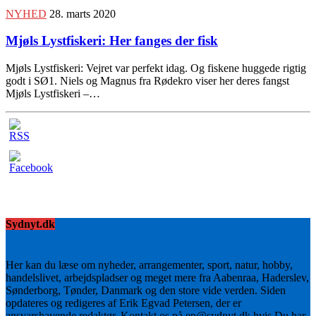
NYHED
28. marts 2020
Mjøls Lystfiskeri: Her fanges der fisk
Mjøls Lystfiskeri: Vejret var perfekt idag. Og fiskene huggede rigtig
godt i SØ1. Niels og Magnus fra Rødekro viser her deres fangst
Mjøls Lystfiskeri –…
Sydnyt.dk
Her kan du læse om nyheder, arrangementer, sport, natur, hobby,
handelslivet, arbejdspladser og meget mere fra Aabenraa, Haderslev,
Sønderborg, Tønder, Danmark og den store vide verden. Siden
opdateres og redigeres af Erik Egvad Petersen, der er
ansvarshavende redaktør. Kontakt os på ep@sydnyt.dk hvis Du har