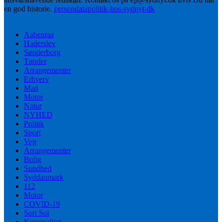
en god historie.
persondatapolitik-hos-sydnyt-dk
Aabenraa
Haderslev
Sønderborg
Tønder
Arrangementer
Erhverv
Mad
Motor
Natur
NYHED
Politik
Sport
Vejr
Arrangementer
Bolig
Sundhed
Syddanmark
112
Motor
COVID-19
Sort Sol
Kriminalitet