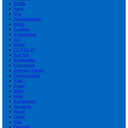
Politik
Sport
Vejr
Arrangementer
Bolig
Sundhed
Syddanmark
112
Motor
COVID-19
Sort Sol
Kriminalitet
Uddannelse
Julebyen Tønder
Grænsehandel
Vind
Penge
Miljø
politi
Kongehuset
Shopping
Musik
Debat
Valg
Dødsfald