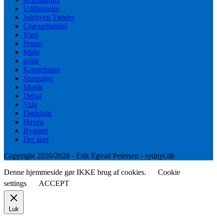
Uddannelse
Julebyen Tønder
Grænsehandel
Vind
Penge
Miljø
politi
Kongehuset
Shopping
Musik
Debat
Valg
Dødsfald
Haven
Byggeri
Det sker
Copyright 2020/2028 - Erik Egvad Petersen - sydnyt.dk
Denne hjemmeside gør IKKE brug af cookies.
Cookie
settings
ACCEPT
Luk