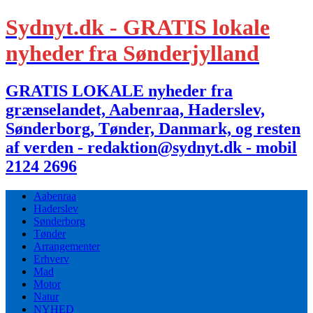
Sydnyt.dk - GRATIS lokale
nyheder fra Sønderjylland
GRATIS LOKALE nyheder fra
grænselandet, Aabenraa, Haderslev,
Sønderborg, Tønder, Danmark, og resten
af verden - redaktion@sydnyt.dk - mobil
2124 2696
Aabenraa
Haderslev
Sønderborg
Tønder
Arrangementer
Erhverv
Mad
Motor
Natur
NYHED