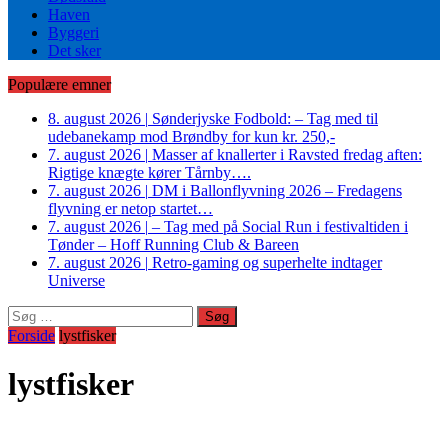
Haven
Byggeri
Det sker
Populære emner
8. august 2026
|
Sønderjyske Fodbold: – Tag med til
udebanekamp mod Brøndby for kun kr. 250,-
7. august 2026
|
Masser af knallerter i Ravsted fredag aften:
Rigtige knægte kører Tårnby….
7. august 2026
|
DM i Ballonflyvning 2026 – Fredagens
flyvning er netop startet…
7. august 2026
|
– Tag med på Social Run i festivaltiden i
Tønder – Hoff Running Club & Bareen
7. august 2026
|
Retro-gaming og superhelte indtager
Universe
Søg
efter:
Forside
lystfisker
lystfisker