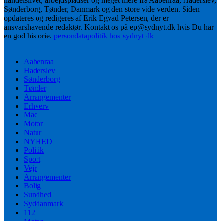
handelslivet, arbejdspladser og meget mere fra Aabenraa, Haderslev,
Sønderborg, Tønder, Danmark og den store vide verden. Siden
opdateres og redigeres af Erik Egvad Petersen, der er
ansvarshavende redaktør. Kontakt os på ep@sydnyt.dk hvis Du har
en god historie.
persondatapolitik-hos-sydnyt-dk
Aabenraa
Haderslev
Sønderborg
Tønder
Arrangementer
Erhverv
Mad
Motor
Natur
NYHED
Politik
Sport
Vejr
Arrangementer
Bolig
Sundhed
Syddanmark
112