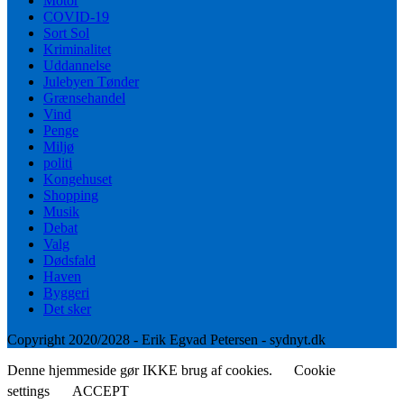
Motor
COVID-19
Sort Sol
Kriminalitet
Uddannelse
Julebyen Tønder
Grænsehandel
Vind
Penge
Miljø
politi
Kongehuset
Shopping
Musik
Debat
Valg
Dødsfald
Haven
Byggeri
Det sker
Copyright 2020/2028 - Erik Egvad Petersen - sydnyt.dk
Denne hjemmeside gør IKKE brug af cookies.
Cookie
settings
ACCEPT