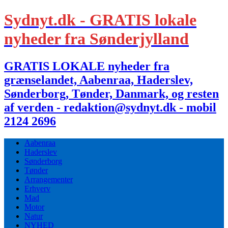
Sydnyt.dk - GRATIS lokale
nyheder fra Sønderjylland
GRATIS LOKALE nyheder fra
grænselandet, Aabenraa, Haderslev,
Sønderborg, Tønder, Danmark, og resten
af verden - redaktion@sydnyt.dk - mobil
2124 2696
Aabenraa
Haderslev
Sønderborg
Tønder
Arrangementer
Erhverv
Mad
Motor
Natur
NYHED