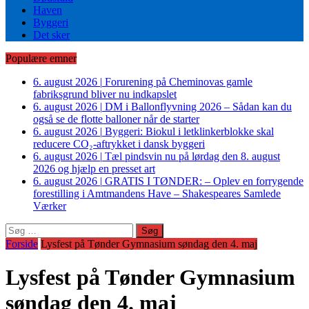
Haven
Byggeri
Det sker
Populære emner
6. august 2026
|
Forurening på Cheminovas gamle
fabriksgrund bliver nu indkapslet
6. august 2026
|
DM i Ballonflyvning 2026 – Sådan kan du
også se de flotte balloner når de starter
6. august 2026
|
Byggeri: Biokul i letklinkerblokke skal
reducere CO₂-aftrykket i dansk byggeri
6. august 2026
|
Tæl pindsvin nu på lørdag den 8. august
2026 og hjælp en presset art
6. august 2026
|
GRATIS I TØNDER: – Oplev en forrygende
forestilling i Amtmandens Have – Shakespeares Samlede
Værker
Søg
efter:
Forside
Lysfest på Tønder Gymnasium søndag den 4. maj
Lysfest på Tønder Gymnasium
søndag den 4. maj