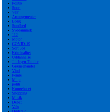
Politik
Sport
Vejr
Arrangementer
Bolig
Sundhed
Syddanmark
112
Motor
COVID-19
Sort Sol
Kriminalitet
Uddannelse
Julebyen Tønder
Grænsehandel
Vind
Penge
Miljø
politi
Kongehuset
Shopping
Musik
Debat
Valg
Dødsfald