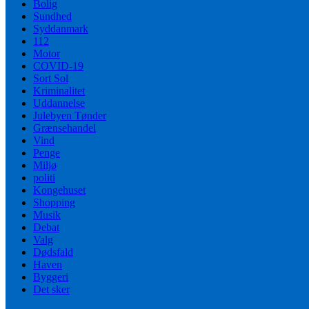
Bolig
Sundhed
Syddanmark
112
Motor
COVID-19
Sort Sol
Kriminalitet
Uddannelse
Julebyen Tønder
Grænsehandel
Vind
Penge
Miljø
politi
Kongehuset
Shopping
Musik
Debat
Valg
Dødsfald
Haven
Byggeri
Det sker