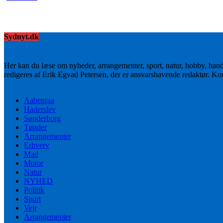
Sydnyt.dk
Her kan du læse om nyheder, arrangementer, sport, natur, hobby, han
redigeres af Erik Egvad Petersen, der er ansvarshavende redaktør. K
Aabenraa
Haderslev
Sønderborg
Tønder
Arrangementer
Erhverv
Mad
Motor
Natur
NYHED
Politik
Sport
Vejr
Arrangementer