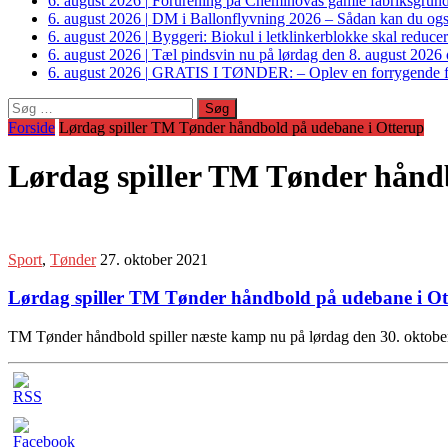
6. august 2026
|
Forurening på Cheminovas gamle fabriksgrund 
6. august 2026
|
DM i Ballonflyvning 2026 – Sådan kan du også s
6. august 2026
|
Byggeri: Biokul i letklinkerblokke skal reduce
6. august 2026
|
Tæl pindsvin nu på lørdag den 8. august 2026 o
6. august 2026
|
GRATIS I TØNDER: – Oplev en forrygende fo
Søg
efter:
Forside
Lørdag spiller TM Tønder håndbold på udebane i Otterup
Lørdag spiller TM Tønder hånd
Sport
,
Tønder
27. oktober 2021
Lørdag spiller TM Tønder håndbold på udebane i Ot
TM Tønder håndbold spiller næste kamp nu på lørdag den 30. oktobe