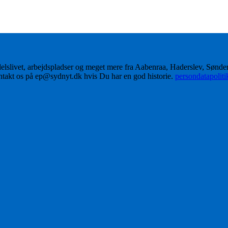
delslivet, arbejdspladser og meget mere fra Aabenraa, Haderslev, Sønd
ontakt os på ep@sydnyt.dk hvis Du har en god historie.
persondatapolit