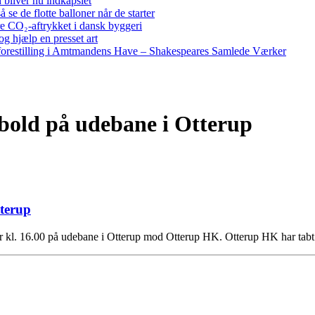
bliver nu indkapslet
e de flotte balloner når de starter
re CO₂-aftrykket i dansk byggeri
g hjælp en presset art
restilling i Amtmandens Have – Shakespeares Samlede Værker
bold på udebane i Otterup
terup
r kl. 16.00 på udebane i Otterup mod Otterup HK. Otterup HK har ta