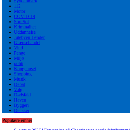
Syddanmark
112
Motor
COVID-19
Sort Sol
Kriminalitet
Uddannelse
Julebyen Tønder
Grænsehandel
Vind
Penge
Miljø
politi
Kongehuset
Shopping
Musik
Debat
Valg
Dødsfald
Haven
Byggeri
Det sker
Populære emner