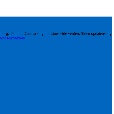
erborg, Tønder, Danmark og den store vide verden. Siden opdateres og
ik-hos-sydnyt-dk