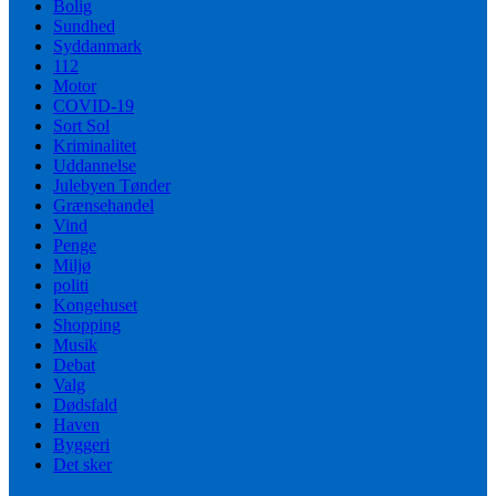
Bolig
Sundhed
Syddanmark
112
Motor
COVID-19
Sort Sol
Kriminalitet
Uddannelse
Julebyen Tønder
Grænsehandel
Vind
Penge
Miljø
politi
Kongehuset
Shopping
Musik
Debat
Valg
Dødsfald
Haven
Byggeri
Det sker