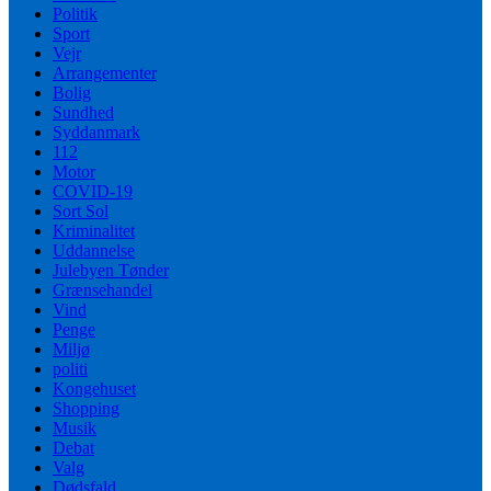
Politik
Sport
Vejr
Arrangementer
Bolig
Sundhed
Syddanmark
112
Motor
COVID-19
Sort Sol
Kriminalitet
Uddannelse
Julebyen Tønder
Grænsehandel
Vind
Penge
Miljø
politi
Kongehuset
Shopping
Musik
Debat
Valg
Dødsfald