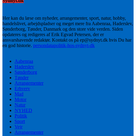
Sydnyt.dk
Her kan du læse om nyheder, arrangementer, sport, natur, hobby,
handelslivet, arbejdspladser og meget mere fra Aabenraa, Haderslev,
Sønderborg, Tønder, Danmark og den store vide verden. Siden
opdateres og redigeres af Erik Egvad Petersen, der er
ansvarshavende redaktør. Kontakt os på ep@sydnyt.dk hvis Du har
en god historie.
persondatapolitik-hos-sydnyt-dk
Aabenraa
Haderslev
Sønderborg
Tønder
Arrangementer
Erhverv
Mad
Motor
Natur
NYHED
Politik
Sport
Vejr
Arrangementer