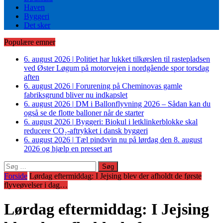
Haven
Byggeri
Det sker
Populære emner
6. august 2026
|
Politiet har lukket tilkørslen til rastepladsen
ved Øster Løgum på motorvejen i nordgående spor torsdag
aften
6. august 2026
|
Forurening på Cheminovas gamle
fabriksgrund bliver nu indkapslet
6. august 2026
|
DM i Ballonflyvning 2026 – Sådan kan du
også se de flotte balloner når de starter
6. august 2026
|
Byggeri: Biokul i letklinkerblokke skal
reducere CO₂-aftrykket i dansk byggeri
6. august 2026
|
Tæl pindsvin nu på lørdag den 8. august
2026 og hjælp en presset art
Søg
efter:
Forside
Lørdag eftermiddag: I Jejsing blev der afholdt de første
flyveøvelser i dag…
Lørdag eftermiddag: I Jejsing