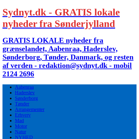
Sydnyt.dk - GRATIS lokale
nyheder fra Sønderjylland
GRATIS LOKALE nyheder fra
grænselandet, Aabenraa, Haderslev,
Sønderborg, Tønder, Danmark, og resten
af verden - redaktion@sydnyt.dk - mobil
2124 2696
Aabenraa
Haderslev
Sønderborg
Tønder
Arrangementer
Erhverv
Mad
Motor
Natur
NYHED