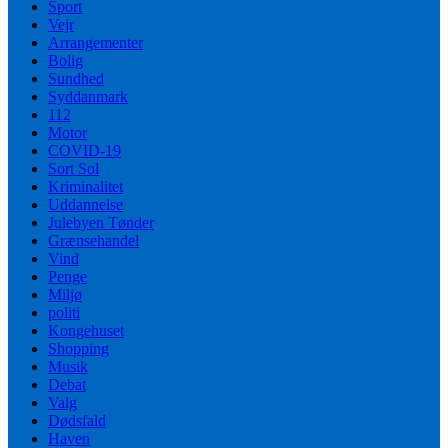
Sport
Vejr
Arrangementer
Bolig
Sundhed
Syddanmark
112
Motor
COVID-19
Sort Sol
Kriminalitet
Uddannelse
Julebyen Tønder
Grænsehandel
Vind
Penge
Miljø
politi
Kongehuset
Shopping
Musik
Debat
Valg
Dødsfald
Haven