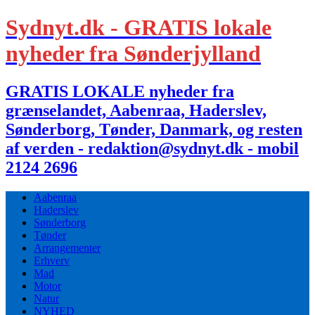
Sydnyt.dk - GRATIS lokale
nyheder fra Sønderjylland
GRATIS LOKALE nyheder fra
grænselandet, Aabenraa, Haderslev,
Sønderborg, Tønder, Danmark, og resten
af verden - redaktion@sydnyt.dk - mobil
2124 2696
Aabenraa
Haderslev
Sønderborg
Tønder
Arrangementer
Erhverv
Mad
Motor
Natur
NYHED