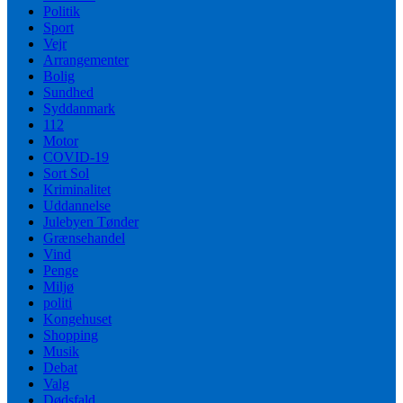
Politik
Sport
Vejr
Arrangementer
Bolig
Sundhed
Syddanmark
112
Motor
COVID-19
Sort Sol
Kriminalitet
Uddannelse
Julebyen Tønder
Grænsehandel
Vind
Penge
Miljø
politi
Kongehuset
Shopping
Musik
Debat
Valg
Dødsfald