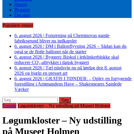
Haven
Byggeri
Det sker
Populære emner
6. august 2026
|
Forurening på Cheminovas gamle
fabriksgrund bliver nu indkapslet
6. august 2026
|
DM i Ballonflyvning 2026 – Sådan kan du
også se de flotte balloner når de starter
6. august 2026
|
Byggeri: Biokul i letklinkerblokke skal
reducere CO₂-aftrykket i dansk byggeri
6. august 2026
|
Tæl pindsvin nu på lørdag den 8. august
2026 og hjælp en presset art
6. august 2026
|
GRATIS I TØNDER: – Oplev en forrygende
forestilling i Amtmandens Have – Shakespeares Samlede
Værker
Søg
efter:
Forside
Løgumkloster – Ny udstilling på Museet Holmen
Løgumkloster – Ny udstilling
på Museet Holmen