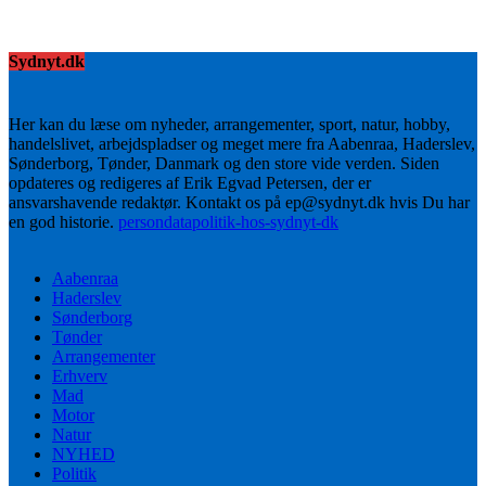
Sydnyt.dk
Her kan du læse om nyheder, arrangementer, sport, natur, hobby,
handelslivet, arbejdspladser og meget mere fra Aabenraa, Haderslev,
Sønderborg, Tønder, Danmark og den store vide verden. Siden
opdateres og redigeres af Erik Egvad Petersen, der er
ansvarshavende redaktør. Kontakt os på ep@sydnyt.dk hvis Du har
en god historie.
persondatapolitik-hos-sydnyt-dk
Aabenraa
Haderslev
Sønderborg
Tønder
Arrangementer
Erhverv
Mad
Motor
Natur
NYHED
Politik