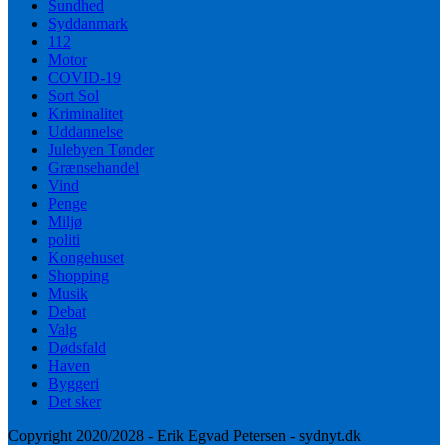
Sundhed
Syddanmark
112
Motor
COVID-19
Sort Sol
Kriminalitet
Uddannelse
Julebyen Tønder
Grænsehandel
Vind
Penge
Miljø
politi
Kongehuset
Shopping
Musik
Debat
Valg
Dødsfald
Haven
Byggeri
Det sker
Copyright 2020/2028 - Erik Egvad Petersen - sydnyt.dk