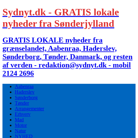
Sydnyt.dk - GRATIS lokale
nyheder fra Sønderjylland
GRATIS LOKALE nyheder fra
grænselandet, Aabenraa, Haderslev,
Sønderborg, Tønder, Danmark, og resten
af verden - redaktion@sydnyt.dk - mobil
2124 2696
Aabenraa
Haderslev
Sønderborg
Tønder
Arrangementer
Erhverv
Mad
Motor
Natur
NYHED