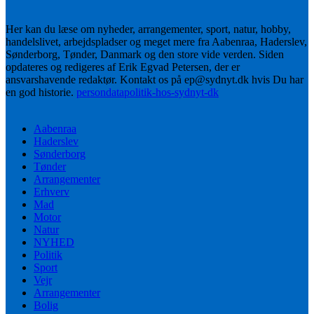
Her kan du læse om nyheder, arrangementer, sport, natur, hobby,
handelslivet, arbejdspladser og meget mere fra Aabenraa, Haderslev,
Sønderborg, Tønder, Danmark og den store vide verden. Siden
opdateres og redigeres af Erik Egvad Petersen, der er
ansvarshavende redaktør. Kontakt os på ep@sydnyt.dk hvis Du har
en god historie.
persondatapolitik-hos-sydnyt-dk
Aabenraa
Haderslev
Sønderborg
Tønder
Arrangementer
Erhverv
Mad
Motor
Natur
NYHED
Politik
Sport
Vejr
Arrangementer
Bolig