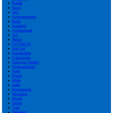
Politik
Sport
Vejr
Arrangementer
Bolig
Sundhed
Syddanmark
112
Motor
COVID-19
Sort Sol
Kriminalitet
Uddannelse
Julebyen Tønder
Grænsehandel
Vind
Penge
Miljø
politi
Kongehuset
Shopping
Musik
Debat
Valg
Dødsfald