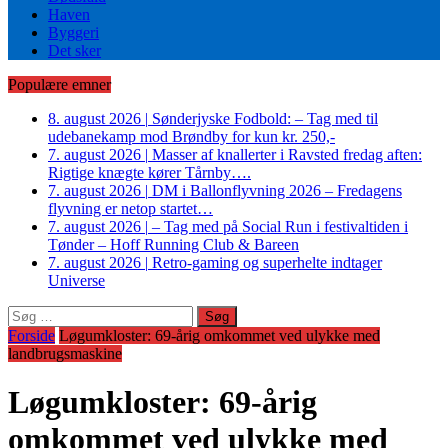
Haven
Byggeri
Det sker
Populære emner
8. august 2026
|
Sønderjyske Fodbold: – Tag med til
udebanekamp mod Brøndby for kun kr. 250,-
7. august 2026
|
Masser af knallerter i Ravsted fredag aften:
Rigtige knægte kører Tårnby….
7. august 2026
|
DM i Ballonflyvning 2026 – Fredagens
flyvning er netop startet…
7. august 2026
|
– Tag med på Social Run i festivaltiden i
Tønder – Hoff Running Club & Bareen
7. august 2026
|
Retro-gaming og superhelte indtager
Universe
Søg
efter:
Forside
Løgumkloster: 69-årig omkommet ved ulykke med
landbrugsmaskine
Løgumkloster: 69-årig
omkommet ved ulykke med