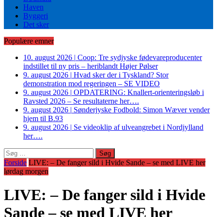
Haven
Byggeri
Det sker
Populære emner
10. august 2026
|
Coop: Tre sydjyske fødevareproducenter
indstillet til ny pris – heriblandt Højer Pølser
9. august 2026
|
Hvad sker der i Tyskland? Stor
demonstration mod regeringen – SE VIDEO
9. august 2026
|
OPDATERING: Knallert-orienteringsløb i
Ravsted 2026 – Se resultaterne her….
9. august 2026
|
Sønderjyske Fodbold: Simon Wæver vender
hjem til B.93
9. august 2026
|
Se videoklip af ulveangrebet i Nordjylland
her….
Søg
efter:
Forside
LIVE: – De fanger sild i Hvide Sande – se med LIVE her
lørdag morgen
LIVE: – De fanger sild i Hvide
Sande – se med LIVE her