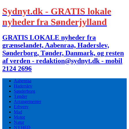
Sydnyt.dk - GRATIS lokale
nyheder fra Sønderjylland
GRATIS LOKALE nyheder fra
grænselandet, Aabenraa, Haderslev,
Sønderborg, Tønder, Danmark, og resten
af verden - redaktion@sydnyt.dk - mobil
2124 2696
Aabenraa
Haderslev
Sønderborg
Tønder
Arrangementer
Erhverv
Mad
Motor
Natur
NYHED