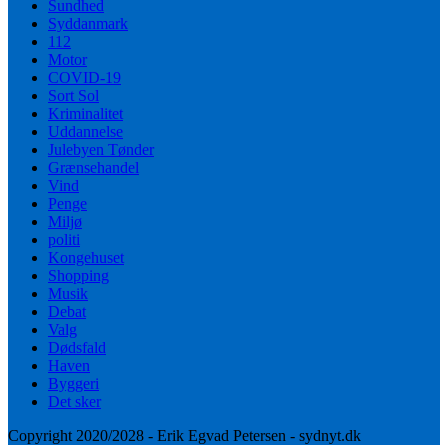
Sundhed
Syddanmark
112
Motor
COVID-19
Sort Sol
Kriminalitet
Uddannelse
Julebyen Tønder
Grænsehandel
Vind
Penge
Miljø
politi
Kongehuset
Shopping
Musik
Debat
Valg
Dødsfald
Haven
Byggeri
Det sker
Copyright 2020/2028 - Erik Egvad Petersen - sydnyt.dk