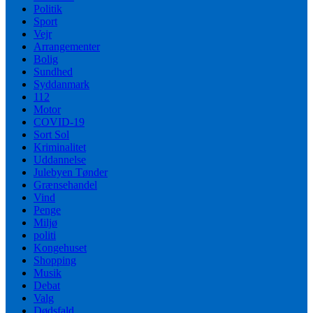
Politik
Sport
Vejr
Arrangementer
Bolig
Sundhed
Syddanmark
112
Motor
COVID-19
Sort Sol
Kriminalitet
Uddannelse
Julebyen Tønder
Grænsehandel
Vind
Penge
Miljø
politi
Kongehuset
Shopping
Musik
Debat
Valg
Dødsfald