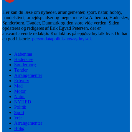
Her kan du læse om nyheder, arrangementer, sport, natur, hobby,
handelslivet, arbejdspladser og meget mere fra Aabenraa, Haderslev,
Sønderborg, Tønder, Danmark og den store vide verden. Siden
opdateres og redigeres af Erik Egvad Petersen, der er
ansvarshavende redaktør. Kontakt os på ep@sydnyt.dk hvis Du har
en god historie.
persondatapolitik-hos-sydnyt-dk
Aabenraa
Haderslev
Sønderborg
Tønder
Arrangementer
Erhverv
Mad
Motor
Natur
NYHED
Politik
Sport
Vejr
Arrangementer
Bolig